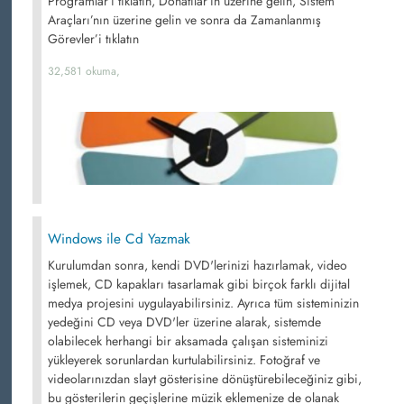
Programlar’ı tıklatın, Donatılar’ın üzerine gelin, Sistem
Araçları’nın üzerine gelin ve sonra da Zamanlanmış
Görevler’i tıklatın
32,581 okuma,
Windows ile Cd Yazmak
Kurulumdan sonra, kendi DVD'lerinizi hazırlamak, video
işlemek, CD kapakları tasarlamak gibi birçok farklı dijital
medya projesini uygulayabilirsiniz. Ayrıca tüm sisteminizin
yedeğini CD veya DVD'ler üzerine alarak, sistemde
olabilecek herhangi bir aksamada çalışan sisteminizi
yükleyerek sorunlardan kurtulabilirsiniz. Fotoğraf ve
videolarınızdan slayt gösterisine dönüştürebileceğiniz gibi,
bu gösterilerin geçişlerine müzik eklemenize de olanak