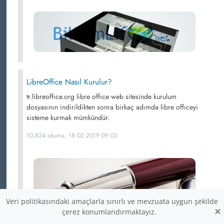
LibreOffice Nasıl Kurulur?
tr.libreoffıce.org libre offıce web sitesinde kurulum
dosyasının indirildikten sonra birkaç adımda libre offıceyi
sisteme kurmak mümkündür.
10,824 okuma, 18.02.2019 09:03
Veri politikasındaki amaçlarla sınırlı ve mevzuata uygun şekilde
×
çerez konumlandırmaktayız.