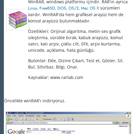
WinRAR, windows platformu içindir. RAR'ın ayrıca
Linux
,
FreeBSD
,
DOS
,
OS/2
,
Mac OS X
sürümleri
vardır. WinRAR'da hem grafiksel arayüz hem de
konsol arayüzü bulunmaktadır.
Özellikleri: Orijinal algoritma, metin-ses-grafik
sıkıştırma, sürükle bırak, kabuk arayüzü, komut
satırı, katı arşiv, çoklu cilt, SFX, arşiv kurtarma,
unicode, açıklama, hata günlüğü.
Butonlar: Ekle, Dizine Çıkart, Test et, Göster, Sil,
Bul, Sihirbaz, Bilgi, Onar.
Kaynaklar: www.rarlab.com
Öncelikle winRAR'ı indiriyoruz.