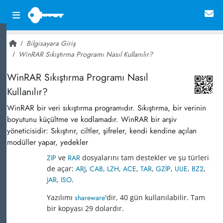
Bilgisayara Giriş
WinRAR Sıkıştırma Programı Nasıl Kullanılır?
~ 41,333
WinRAR Sıkıştırma Programı Nasıl
Kullanılır?
WinRAR bir veri sıkıştırma programıdır. Sıkıştırma, bir verinin
boyutunu küçültme ve kodlamadır. WinRAR bir arşiv
yöneticisidir: Sıkıştırır, ciltler, şifreler, kendi kendine açılan
modüller yapar, yedekler
ZIP
ve
RAR
dosyalarını tam destekler ve şu türleri
de açar:
ARJ
,
CAB
,
LZH
,
ACE
,
TAR
,
GZİP
,
UUE
,
BZ2
,
JAR
,
ISO
.
Yazılımı
shareware
'dir, 40 gün kullanılabilir. Tam
bir kopyası 29 dolardır.