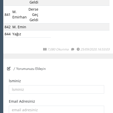
Geldi
Derse
M.
841
Geç
Emirhan
Geldi
842
M. Emin
844
Yağız
7,080 Okunma
25/09/2020.16:53:03
/ Yorumunuzu Ekleyin
İsminiz
Email Adresiniz