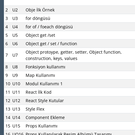
2
U2
Obje İlk Örnek
3
U3
for döngüsü
4
U4
for of / foeach döngüsü
5
U5
Object get /set
6
U6
Object get / set / function
Object protoype, getter, setter, Object function,
7
U7
construction, keys, values
8
U8
Fonksiyon kullanımı
9
U9
Map Kullanımı
10
U10
Modul Kullanımı 1
11
U11
React İlk Kod
12
U12
React Style Kutular
13
U13
Style Flex
14
U14
Component Ekleme
15
U15
Props Kullanımı
16
UO16
Props Kullanılarak Resim Albümü Tasarımı