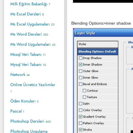
Milli Eğitim Bakanlığı
7
Ms Excel Dersleri
8
Blending Options>inner shadow
Ms Excel Uygulamaları
23
Ms Word Dersleri
350
Ms Word Uygulamaları
43
Mssql Veri Tabanı
11
Mysql Veri Tabanı
10
Network
34
Online Ücretsiz Yazılımlar
1
Ödev Konuları
3
Pascal
1
Photoshop Dersleri
460
Photoshop Uygulama