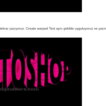
 tekrar yazıyoruz. Create warped Text aynı şekilde uyguluyoruz ve yazımı