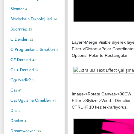
Blender
4
Blockchain Teknolojileri
14
Bootstrap
23
C Dersleri
32
Layer>Merge Visible diyerek laye
C Programlama örnekleri
Filter->Distort->Polar Coordinate
3
Options: Polar to Rectangular
C# Dersleri
47
C++ Dersleri
12
Cgı Nedir?
1
Css
61
Image->Rotate Canvas->90CW
Css Ugulama Örnekleri
Filter->Stylize->Wind - Direction:
41
CTRL+F 10 kez tekrarlıyoruz.
Dns
2
Docker
4
Dreamweaver
175