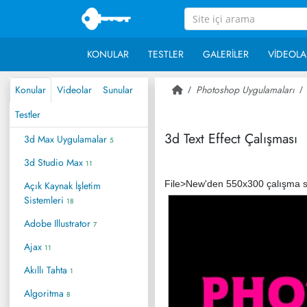
KONULAR
TESTLER
GALERILER
VIDEOLA
Konular
Videolar
Sunular
Photoshop Uygulamaları
Testler
3d Text Effect Çalışması
3d Max Uygulamalar
5
3d Studio Max
11
File>New'den 550x300 çalışma say
Açık Kaynak İşletim
Sistemleri
18
Adobe Illustrator
7
Ajax
11
Akıllı Tahta
1
Algoritma
8