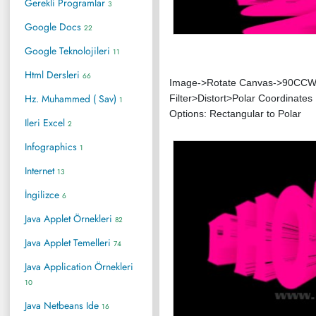
Gerekli Programlar
3
Google Docs
22
Google Teknolojileri
11
Html Dersleri
66
Image->Rotate Canvas->90CCW y
Hz. Muhammed ( Sav)
Filter>Distort>Polar Coordinates
1
Options: Rectangular to Polar
Ileri Excel
2
Infographics
1
Internet
13
İngilizce
6
Java Applet Örnekleri
82
Java Applet Temelleri
74
Java Application Örnekleri
10
Java Netbeans Ide
16