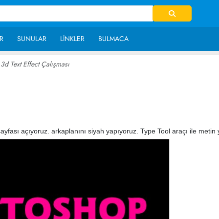
R
SUNULAR
LINKLER
BULMACA
3d Text Effect Çalışması
~ 21,462
fası açıyoruz. arkaplanını siyah yapıyoruz. Type Tool araçı ile metin 