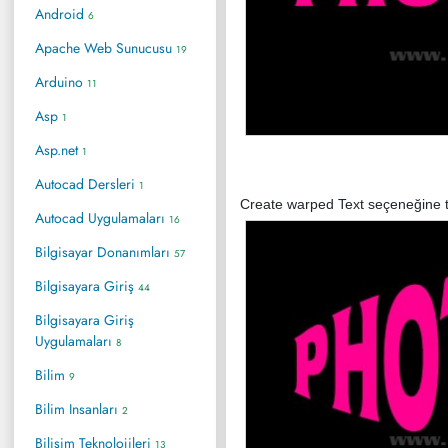
Android
6
Apache Web Sunucusu
19
Arduino
11
Asp
1
Asp.net
1
Autocad Dersleri
1
Create warped Text seçeneğine t
Autocad Uygulamaları
16
Bilgisayar Donanımları
57
Bilgisayara Giriş
44
Bilgisayara Giriş
Uygulamaları
8
Bilim
9
Bilim Insanları
2
Bilişim Teknolojileri
13