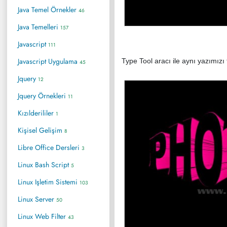
Java Temel Örnekler
46
Java Temelleri
157
Javascript
111
Javascript Uygulama
Type Tool aracı ile aynı yazımızı
45
Jquery
12
Jquery Örnekleri
11
Kızılderililer
1
Kişisel Gelişim
8
Libre Office Dersleri
3
Linux Bash Script
5
Linux Işletim Sistemi
103
Linux Server
50
Linux Web Filter
43