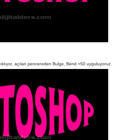
ıklıyor, açılan pencereden Bulge, Bend +50 uyguluyoruz.