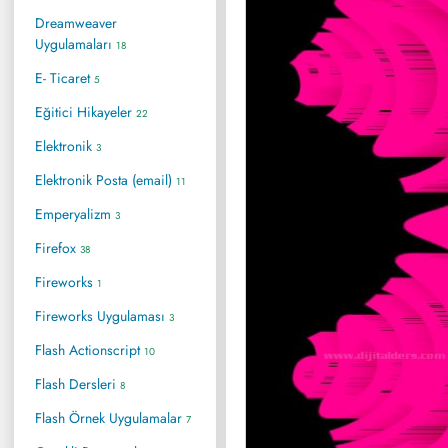
Dreamweaver
Uygulamaları
18
E- Ticaret
5
Eğitici Hikayeler
22
Elektronik
3
Elektronik Posta (email)
11
Emperyalizm
3
Firefox
38
Fireworks
1
Fireworks Uygulaması
3
Flash Actionscript
10
Flash Dersleri
8
Flash Örnek Uygulamalar
7