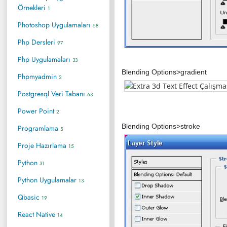
Örnekleri
1
Photoshop Uygulamaları
58
Php Dersleri
97
Php Uygulamaları
33
Blending Options>gradient
Phpmyadmin
2
Postgresql Veri Tabanı
63
Power Point
2
Blending Options>stroke
Programlama
5
Proje Hazırlama
15
Python
31
Python Uygulamalar
13
Qbasic
19
React Native
14