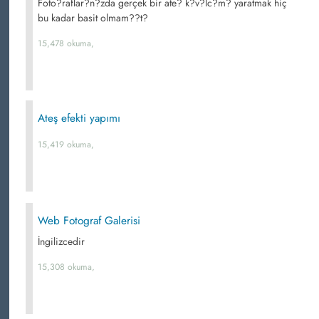
Foto?raflar?n?zda gerçek bir ate? k?v?lc?m? yaratmak hiç
bu kadar basit olmam??t?
15,478 okuma,
Ateş efekti yapımı
15,419 okuma,
Web Fotograf Galerisi
İngilizcedir
15,308 okuma,