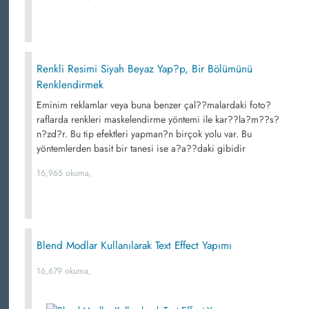
Renkli Resimi Siyah Beyaz Yap?p, Bir Bölümünü
Renklendirmek
Eminim reklamlar veya buna benzer çal??malardaki foto?
raflarda renkleri maskelendirme yöntemi ile kar??la?m??s?
n?zd?r. Bu tip efektleri yapman?n birçok yolu var. Bu
yöntemlerden basit bir tanesi ise a?a??daki gibidir
16,965 okuma,
Blend Modlar Kullanılarak Text Effect Yapımı
16,679 okuma,