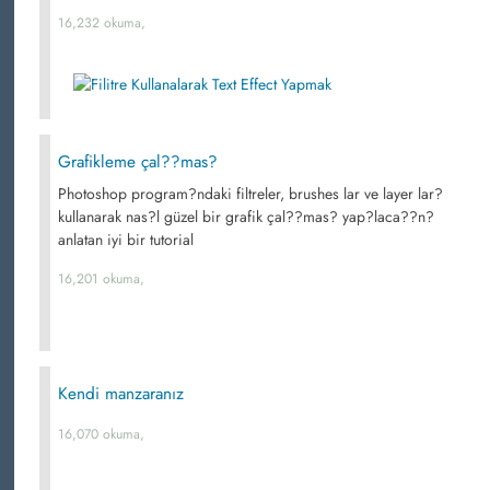
16,232 okuma,
Grafikleme çal??mas?
Photoshop program?ndaki filtreler, brushes lar ve layer lar?
kullanarak nas?l güzel bir grafik çal??mas? yap?laca??n?
anlatan iyi bir tutorial
16,201 okuma,
Kendi manzaranız
16,070 okuma,