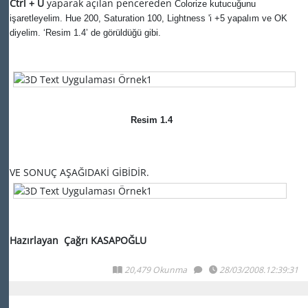
Ctrl + U
yaparak açılan pencereden
Colorize kutucuğunu
işaretleyelim. Hue 200, Saturation 100, Lightness 'i +5 yapalım ve OK
diyelim. ‘Resim
1.4’
de görüldüğü gibi.
Resim 1.4
VE SONUÇ AŞAĞIDAKİ GİBİDİR.
Hazırlayan Çağrı KASAPOĞLU
20,479 Okunma
28/03/2008.12:39:31