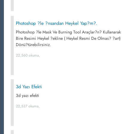
Photoshop ?le ?nsandan Heykel Yap?m?.
Photoshop ?le Mask Ve Burning Tool Araçlar?n? Kullanarak
Bire Resimi Heykel ?ekline ( Heykel Resmi De Olmas? ?art)
Dönü?türebilirsiniz.
22,560 okuma,
3d Yazı Efekti
3d yazı efekti
22,537 okuma,