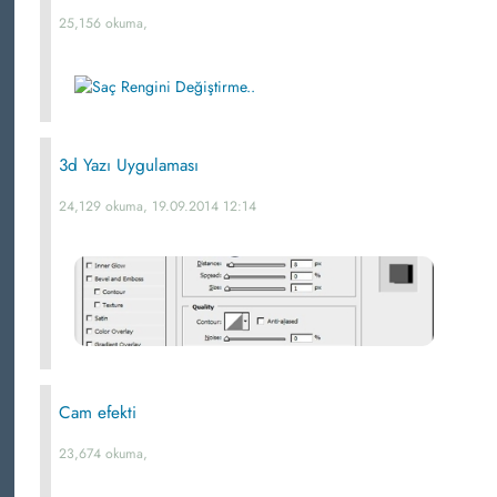
25,156 okuma,
3d Yazı Uygulaması
24,129 okuma, 19.09.2014 12:14
Cam efekti
23,674 okuma,