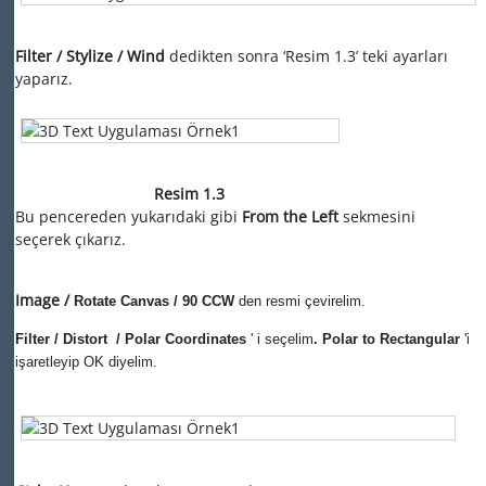
Filter / Stylize / Wind
dedikten sonra ‘Resim
1.3’
teki ayarları
yaparız.
Resim 1.3
Bu pencereden yukarıdaki gibi
From the Left
sekmesini
seçerek çıkarız.
Image /
Rotate Canvas / 90 CCW
den resmi çevirelim.
Filter / Distort
/ Polar Coordinates
' i seçelim
. Polar to Rectangular
'i
işaretleyip OK diyelim.