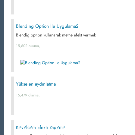
Blending Option İle Uygulama2
Blendig option kullanarak metne efekt vermek
15,602 okuma,
Yükselen aydınlatma
15,479 okuma,
K?v?lc?m Efekti Yap?m?