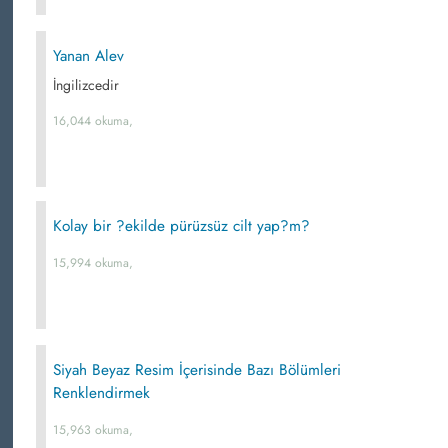
Yanan Alev
İngilizcedir
16,044 okuma,
Kolay bir ?ekilde pürüzsüz cilt yap?m?
15,994 okuma,
Siyah Beyaz Resim İçerisinde Bazı Bölümleri
Renklendirmek
15,963 okuma,