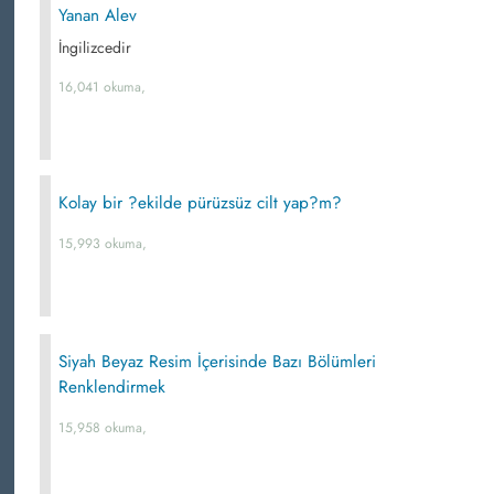
Yanan Alev
İngilizcedir
16,041 okuma,
Kolay bir ?ekilde pürüzsüz cilt yap?m?
15,993 okuma,
Siyah Beyaz Resim İçerisinde Bazı Bölümleri
Renklendirmek
15,958 okuma,