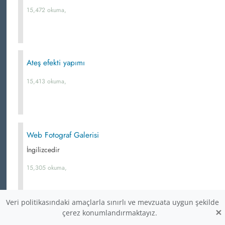
15,472 okuma,
Ateş efekti yapımı
15,413 okuma,
Web Fotograf Galerisi
İngilizcedir
15,305 okuma,
Veri politikasındaki amaçlarla sınırlı ve mevzuata uygun şekilde
×
çerez konumlandırmaktayız.
Blend Modlar Kullanılarak Text Effect Yapımı