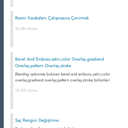
Resmi Karakalem Çalışmasına Çevirmek
26,384 okuma,
Bevel And Emboss,satin,color Overlay,gradiend
Overlay,pattern Overlay,stroke
Blendng optionsta bulunan bevel and emboss,satin,color
overlay,gradiend overlay,pattern overlay,stroke bölümleri
25,402 okuma,
Saç Rengini Değiştirme..