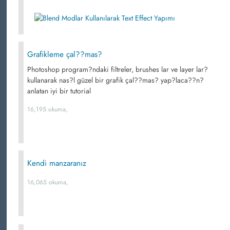
Grafikleme çal??mas?
Photoshop program?ndaki filtreler, brushes lar ve layer lar?
kullanarak nas?l güzel bir grafik çal??mas? yap?laca??n?
anlatan iyi bir tutorial
16,195 okuma,
Kendi manzaranız
16,065 okuma,