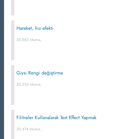
Hareket, hız efekti
20,882 okuma,
Giysi Rengi değiştirme
20,536 okuma,
Filitreler Kullanalarak Text Effect Yapmak
20,474 okuma,