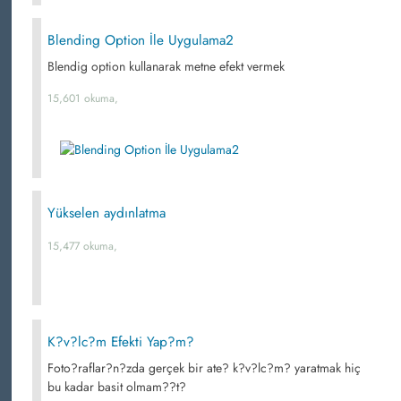
Blending Option İle Uygulama2
Blendig option kullanarak metne efekt vermek
15,601 okuma,
Yükselen aydınlatma
15,477 okuma,
K?v?lc?m Efekti Yap?m?
Foto?raflar?n?zda gerçek bir ate? k?v?lc?m? yaratmak hiç
bu kadar basit olmam??t?