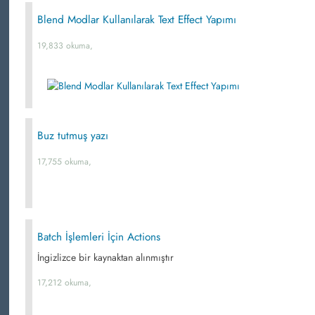
Blend Modlar Kullanılarak Text Effect Yapımı
19,833 okuma,
Buz tutmuş yazı
17,755 okuma,
Batch İşlemleri İçin Actions
İngizlizce bir kaynaktan alınmıştır
17,212 okuma,