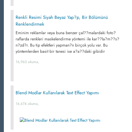
Renkli Resimi Siyah Beyaz Yap?p, Bir Bölümünü
Renklendirmek
Eminim reklamlar veya buna benzer çal??malardaki foto?
raflarda renkleri maskelendirme yöntemi ile kar??la?m??s?
n?zd?r. Bu tip efektleri yapman?n birçok yolu var. Bu
yöntemlerden basit bir tanesi ise a?a??daki gibidir
16,963 okuma,
Blend Modlar Kullanılarak Text Effect Yapımı
16,674 okuma,