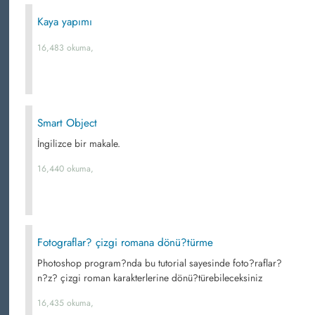
Kaya yapımı
16,483 okuma,
Smart Object
İngilizce bir makale.
16,440 okuma,
Fotograflar? çizgi romana dönü?türme
Photoshop program?nda bu tutorial sayesinde foto?raflar?
n?z? çizgi roman karakterlerine dönü?türebileceksiniz
16,435 okuma,