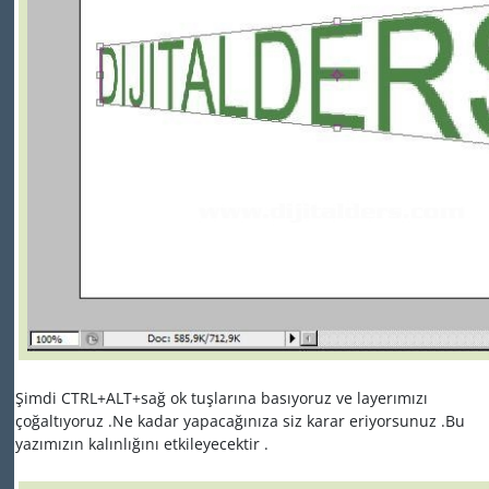
Şimdi CTRL+ALT+sağ ok tuşlarına basıyoruz ve layerımızı
çoğaltıyoruz .Ne kadar yapacağınıza siz karar eriyorsunuz .Bu
yazımızın kalınlığını etkileyecektir .