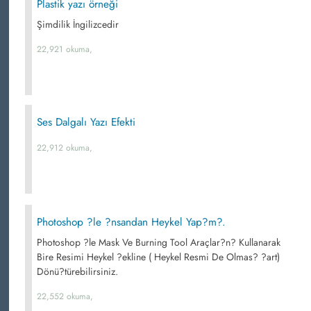
Plastik yazı örneği
Şimdilik İngilizcedir
22,921 okuma,
Ses Dalgalı Yazı Efekti
22,912 okuma,
Photoshop ?le ?nsandan Heykel Yap?m?.
Photoshop ?le Mask Ve Burning Tool Araçlar?n? Kullanarak
Bire Resimi Heykel ?ekline ( Heykel Resmi De Olmas? ?art)
Dönü?türebilirsiniz.
22,552 okuma,