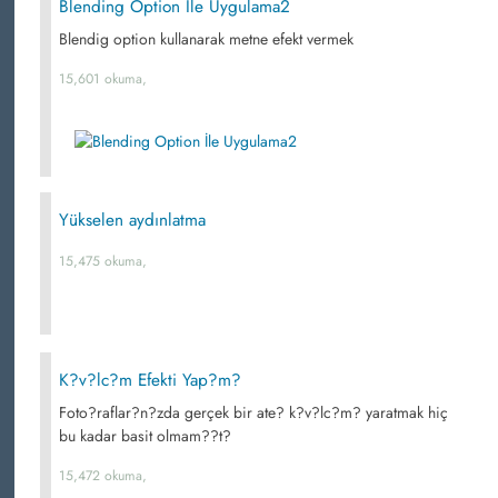
Blending Option İle Uygulama2
Blendig option kullanarak metne efekt vermek
15,601 okuma,
Yükselen aydınlatma
15,475 okuma,
K?v?lc?m Efekti Yap?m?
Foto?raflar?n?zda gerçek bir ate? k?v?lc?m? yaratmak hiç
bu kadar basit olmam??t?
15,472 okuma,