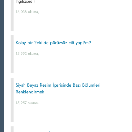
İngilizcedir
16,038 okuma,
Kolay bir ?ekilde pürüzsüz cilt yap?m?
15,993 okuma,
Siyah Beyaz Resim İçerisinde Bazı Bölümleri
Renklendirmek
15,957 okuma,