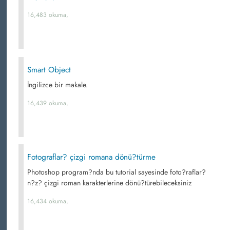
16,483 okuma,
Smart Object
İngilizce bir makale.
16,439 okuma,
Fotograflar? çizgi romana dönü?türme
Photoshop program?nda bu tutorial sayesinde foto?raflar?
n?z? çizgi roman karakterlerine dönü?türebileceksiniz
16,434 okuma,