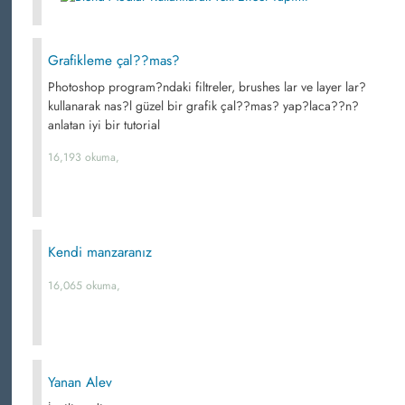
Grafikleme çal??mas?
Photoshop program?ndaki filtreler, brushes lar ve layer lar?
kullanarak nas?l güzel bir grafik çal??mas? yap?laca??n?
anlatan iyi bir tutorial
16,193 okuma,
Kendi manzaranız
16,065 okuma,
Yanan Alev