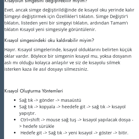
Kısayolun simgesini değiştirebilir miyim?
Evet, ancak simge değiştirildiğinde de kısayol oku yerinde kalır
Simgeyi değiştirmek için Özellikler'i tıklatın. Simge Değiştir'i
tıklatın, listeden yeni bir simgeyi tıklatın, ardından Tamam'ı
tıklatın Kısayol yeni simgesiyle görüntülenir.
Kısayol simgesindeki oku kaldırabilir miyim?
Hayır. Kısayol simgelerinde, kısayol olduklarını belirten küçük
oklar vardır. Böylece bir simgenin kısayol mu, yoksa dosyanın
aslı mı olduğu kolayca anlaşılır ve siz de kısayolu silmek
isterken kaza ile asıl dosyayı silmezsiniz.
Kısayol Oluşturma Yöntemleri
Sağ tık -> gönder -> masaüstü
Sağ tık -> kopyala -> heedefe git -> sağ tık -> kısayol
yapıştır.
Ctrl+shift -> mouse sağ tuş -> kısayol yapılacak dosya -
> hedefe sürükle
Hedefe git -> Sağ tık -> yeni kısayol -> göster -> bitir.