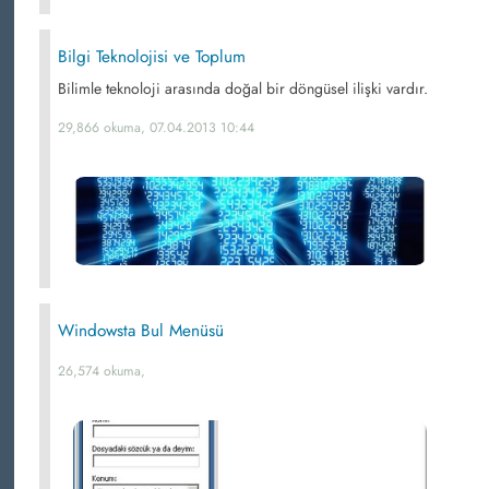
Bilgi Teknolojisi ve Toplum
Bilimle teknoloji arasında doğal bir döngüsel ilişki vardır.
29,866 okuma, 07.04.2013 10:44
Windowsta Bul Menüsü
26,574 okuma,