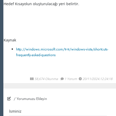
Hedef Kısayolun oluşturulacağı yeri belirtir.
Kaynak
http://windows.microsoft.com/tr-tr/windows-vista/shortcuts-
frequently-asked-questions
58,674 Okunma
1 Yorum
20/11/2024.12:24:18
/ Yorumunuzu Ekleyin
İsminiz