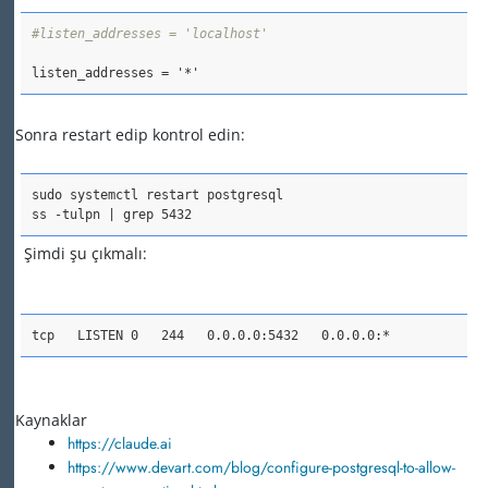
#listen_addresses = 'localhost'
listen_addresses = '*'
Sonra restart edip kontrol edin:
sudo systemctl restart postgresql

ss -tulpn | grep 5432
Şimdi şu çıkmalı:
tcp   LISTEN 0   244   0.0.0.0:5432   0.0.0.0:*
Kaynaklar
https://claude.ai
https://www.devart.com/blog/configure-postgresql-to-allow-