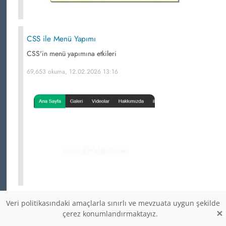
CSS ile Menü Yapımı
CSS'in menü yapımına etkileri
69,653 okuma, 12.02.2026 13:16
Veri politikasındaki amaçlarla sınırlı ve mevzuata uygun şekilde
Public, Static, Void, Protected, Friendly, Private
×
çerez konumlandırmaktayız.
Nedir?