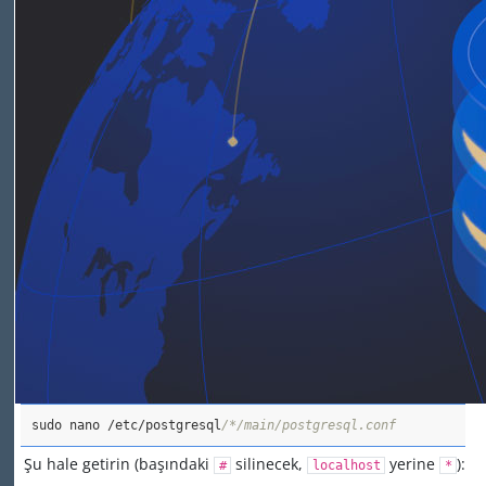
sudo nano /etc/postgresql
/*/main/postgresql.conf
Şu hale getirin (başındaki
silinecek,
yerine
):
#
localhost
*