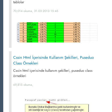
tablolar
70,014 okuma, 31.03.2013 15:45
Cssin Html İçerisinde Kullanım Şekilleri, Puseduo
Class Örnekleri
Cssin html içerisinde kullanım şekilleri, puseduo class
örnekleri
69,815 okuma,