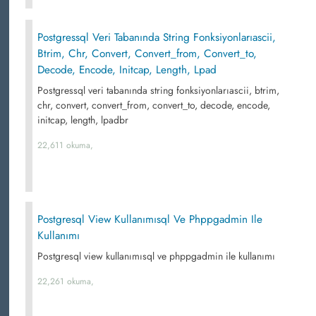
Postgressql Veri Tabanında String Fonksiyonlarıascii,
Btrim, Chr, Convert, Convert_from, Convert_to,
Decode, Encode, Initcap, Length, Lpad
Postgressql veri tabanında string fonksiyonlarıascii, btrim,
chr, convert, convert_from, convert_to, decode, encode,
initcap, length, lpadbr
22,611 okuma,
Postgresql View Kullanımısql Ve Phppgadmin Ile
Kullanımı
Postgresql view kullanımısql ve phppgadmin ile kullanımı
22,261 okuma,