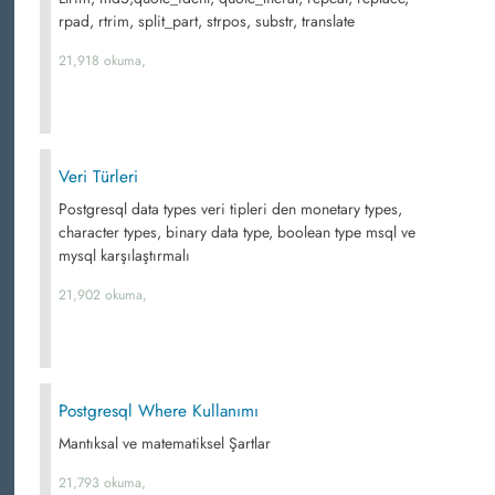
rpad, rtrim, split_part, strpos, substr, translate
21,918 okuma,
Veri Türleri
Postgresql data types veri tipleri den monetary types,
character types, binary data type, boolean type msql ve
mysql karşılaştırmalı
21,902 okuma,
Postgresql Where Kullanımı
Mantıksal ve matematiksel Şartlar
21,793 okuma,