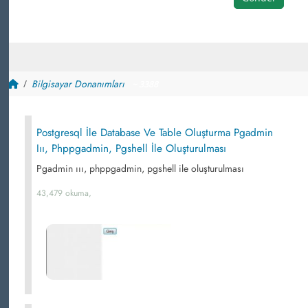
Bilgisayar Donanımları
~ 3388
Postgresql İle Database Ve Table Oluşturma Pgadmin
Iıı, Phppgadmin, Pgshell İle Oluşturulması
Pgadmin ııı, phppgadmin, pgshell ile oluşturulması
43,479 okuma,