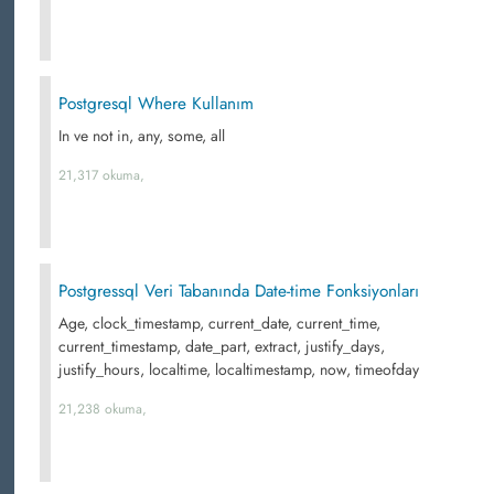
Postgresql Where Kullanım
In ve not in, any, some, all
21,317 okuma,
Postgressql Veri Tabanında Date-time Fonksiyonları
Age, clock_timestamp, current_date, current_time,
current_timestamp, date_part, extract, justify_days,
justify_hours, localtime, localtimestamp, now, timeofday
21,238 okuma,