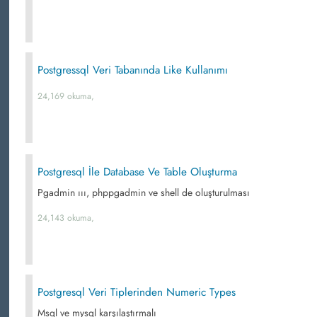
Postgressql Veri Tabanında Like Kullanımı
24,169 okuma,
Postgresql İle Database Ve Table Oluşturma
Pgadmin ııı, phppgadmin ve shell de oluşturulması
24,143 okuma,
Postgresql Veri Tiplerinden Numeric Types
Msql ve mysql karşılaştırmalı