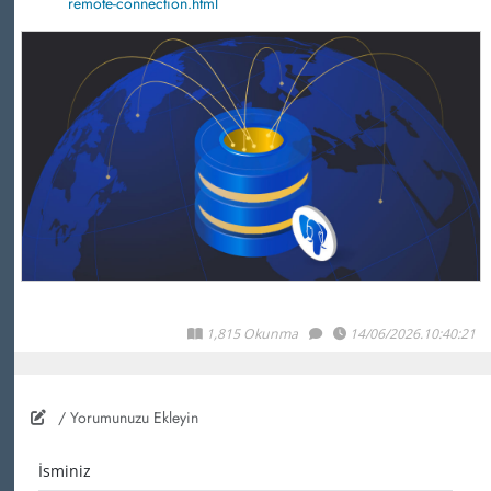
remote-connection.html
1,815 Okunma
14/06/2026.10:40:21
/ Yorumunuzu Ekleyin
İsminiz