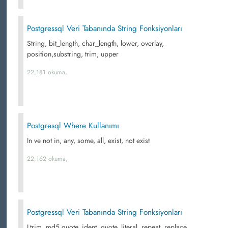
Postgressql Veri Tabanında String Fonksiyonları
String, bit_length, char_length, lower, overlay,
position,substring, trim, upper
22,181 okuma,
Postgresql Where Kullanımı
In ve not in, any, some, all, exist, not exist
22,162 okuma,
Postgressql Veri Tabanında String Fonksiyonları
Ltrim, md5,quote_ident, quote_literal, repeat, replace,