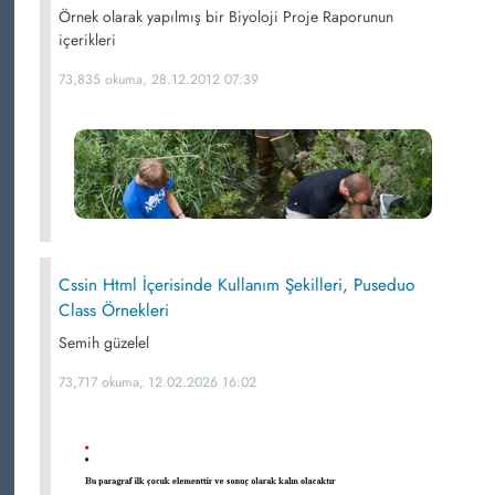
Örnek olarak yapılmış bir Biyoloji Proje Raporunun
içerikleri
73,835 okuma, 28.12.2012 07:39
Cssin Html İçerisinde Kullanım Şekilleri, Puseduo
Class Örnekleri
Semih güzelel
73,717 okuma, 12.02.2026 16:02