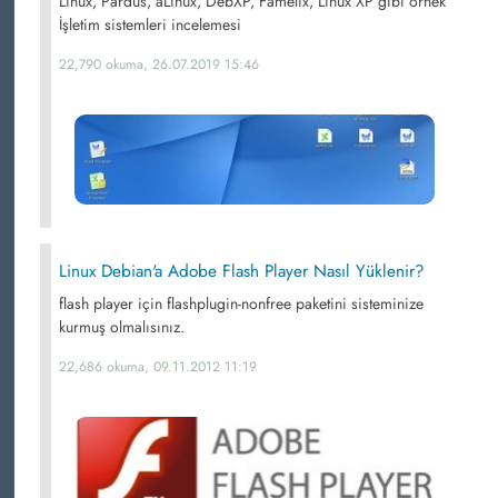
Linux, Pardus, aLinux, DebXP, Famelix, Linux XP gibi örnek
İşletim sistemleri incelemesi
22,790 okuma, 26.07.2019 15:46
Linux Debian'a Adobe Flash Player Nasıl Yüklenir?
flash player için flashplugin-nonfree paketini sisteminize
kurmuş olmalısınız.
22,686 okuma, 09.11.2012 11:19