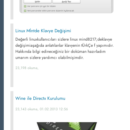
Linux Mİntde Klavye Değişimi
Değerli linuxkullanıcıları sizlere linux mind8217;deklavye
değişimiaşağıda anlatılanlar klavyenin tÜrkÇe f yapımıdır.
Hakkında bilgi edineceğiniz bir doküman hazırladım
umarım sizlere yardımcı olabilmişimdir.
23,198 okuma,
Wine ile Directx Kurulumu
23,143 okuma, 01.02.2013 12:56