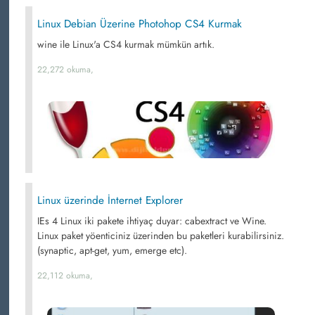
Linux Debian Üzerine Photohop CS4 Kurmak
wine ile Linux'a CS4 kurmak mümkün artık.
22,272 okuma,
Linux üzerinde İnternet Explorer
IEs 4 Linux iki pakete ihtiyaç duyar: cabextract ve Wine.
Linux paket yöenticiniz üzerinden bu paketleri kurabilirsiniz.
(synaptic, apt-get, yum, emerge etc).
22,112 okuma,