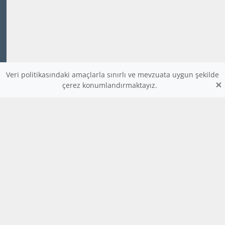
Veri politikasındaki amaçlarla sınırlı ve mevzuata uygun şekilde
×
çerez konumlandırmaktayız.
www.dijitalders.com
bilgi
dijitalders.com
dijitalders.com
Hakkımızda
Kod Renklendirici
Bulmaca