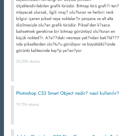
ölçeklendirilebilen grafik türüdür. Bitmap türü grafi?i tan?
mlayacak olursak, ilgili imaj? olu?turan ve herbiri renk
bilgisi içeren piksel veya noktalar?n yanyana ve alt alta
dizilmesiyle olu?an grafik türüdür. Piksel’den k?saca
bahsetmek gerekirse bir bitmap görüntüyü olu?turan en
küçük noktad?r. A?a??daki nesneye yak?ndan bak?ld???
nda piksellerden olu?tu?u görülüyor ve büyütüldü?ünde
görüntü kalitesinde kay?p ya?an?yor
20,202 okuma,
Photoshop CS3 Smart Object nedir? nasıl kullanılır?
19,726 okuma,