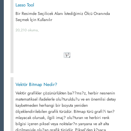
Lasso Tool
Bir Resimde Seçilicek Alanı İstediğimiz Ölcü Oranında
Seçmek İçin Kullanılır
20,210 okuma,
Vektör Bitmap Nedir?
Vektör grafikler çözünürlükten ba??ms?z, herbir nesnenin
matematiksel ifadelerle olu?turuldu?u ve en önemlisi detay
kaybetmeden herhangi bir boyuta yeniden
ölçeklendirilebilen grafik türüdür. Bitmap türü grafi?i tan?
mlayacak olursak, ilgili imaj? olu?turan ve herbiri renk
bilgisi içeren piksel veya noktalar?n yanyana ve alt alta
dizilmesiyle olu?an grafik türüdür. Piksel’den k?saca