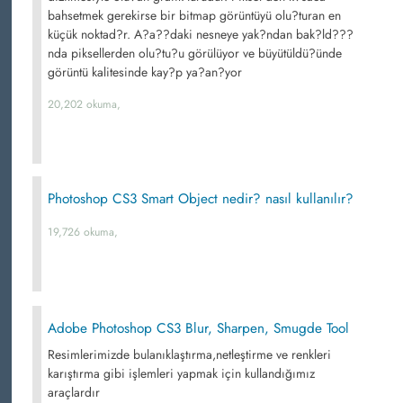
bahsetmek gerekirse bir bitmap görüntüyü olu?turan en
küçük noktad?r. A?a??daki nesneye yak?ndan bak?ld???
nda piksellerden olu?tu?u görülüyor ve büyütüldü?ünde
görüntü kalitesinde kay?p ya?an?yor
20,202 okuma,
Photoshop CS3 Smart Object nedir? nasıl kullanılır?
19,726 okuma,
Adobe Photoshop CS3 Blur, Sharpen, Smugde Tool
Resimlerimizde bulanıklaştırma,netleştirme ve renkleri
karıştırma gibi işlemleri yapmak için kullandığımız
araçlardır