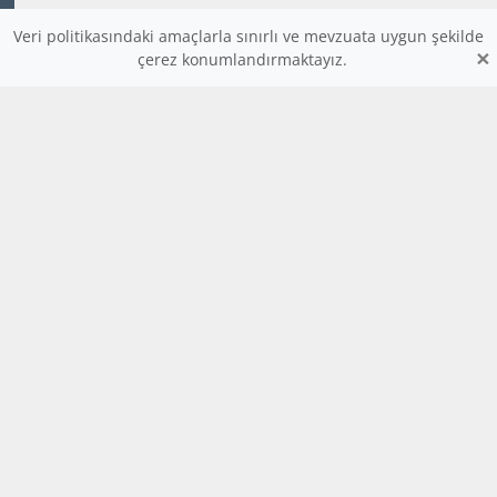
Veri politikasındaki amaçlarla sınırlı ve mevzuata uygun şekilde
×
çerez konumlandırmaktayız.
www.dijitalders.com
bilgi
dijitalders.com
dijitalders.com
Hakkımızda
Kod Renklendirici
Bulmaca
Uygulamalar
Tesler
Galeriler
Videolar