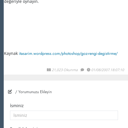
değeriyle oynayın.
Kaynak
itasarim.wordpress.com/photoshop/goz-rengi-degistirme/
21,023 Okunma
01/08/2007.18:07:10
/ Yorumunuzu Ekleyin
İsminiz