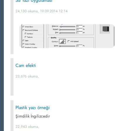
3d Yazı Uygulaması
24,130 okuma, 19.09.2014 12:14
Cam efekti
23,676 okuma,
Plastik yazı örneği
Şimdilik İngilizcedir
22,943 okuma,