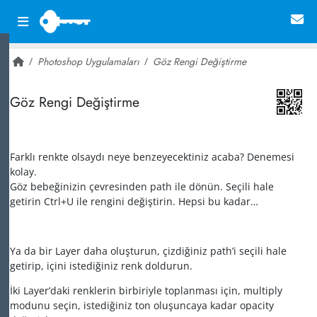
Photoshop Uygulamaları
Göz Rengi Değiştirme
~ 21,023
Göz Rengi Değiştirme
Farklı renkte olsaydı neye benzeyecektiniz acaba? Denemesi
kolay.
Göz bebeğinizin çevresinden path ile dönün. Seçili hale
getirin Ctrl+U ile rengini değiştirin. Hepsi bu kadar…
Ya da bir Layer daha oluşturun, çizdiğiniz path’i seçili hale
getirip, içini istediğiniz renk doldurun.
İki Layer’daki renklerin birbiriyle toplanması için, multiply
modunu seçin, istediğiniz ton oluşuncaya kadar opacity