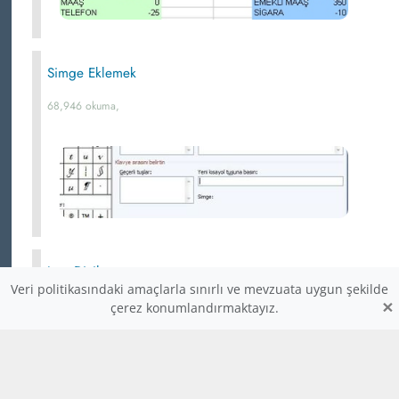
Simge Eklemek
68,946 okuma,
Java Diziler
Veri politikasındaki amaçlarla sınırlı ve mevzuata uygun şekilde
Javada diziler nesnedirler, cdeki gibi hafızada yer kaplayan
×
çerez konumlandırmaktayız.
pointer değillerdir. Javada diziler, cye göre daha
güvenilirdir. Dizilerin elemanlarına gelişigüzel değerler
atayamazsınız. Java, dizi elemanlarını sırasıyla kontrol eder.
Dolayısıyla arada değer atanmamış bir elemana rastlanırsa
hata oluşur. Bu da cde çıkan hafıza bozulmalarını önler.