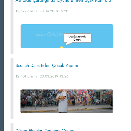
Astroide Çarptığında Oyunu Bitiren Uçak Kontrolü
12,527 okuma, 10.04.2018 16:20
Scratch Dans Eden Çocuk Yapımı
12,401 okuma, 23.03.2019 13:26
Düşen Elmaları Toplama Oyunu