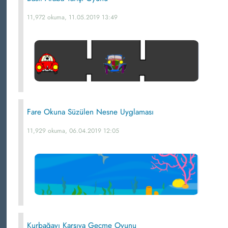
11,972 okuma, 11.05.2019 13:49
Fare Okuna Süzülen Nesne Uyglaması
11,929 okuma, 06.04.2019 12:05
Kurbağayı Karşıya Geçme Oyunu