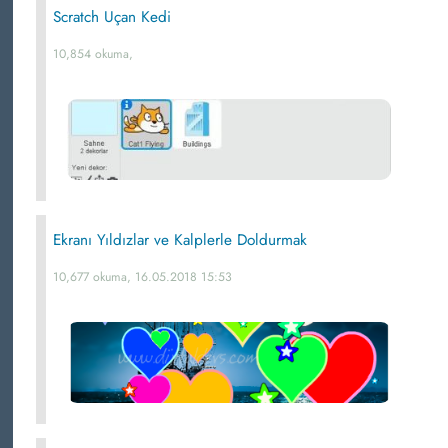
Scratch Uçan Kedi
10,854 okuma,
Ekranı Yıldızlar ve Kalplerle Doldurmak
10,677 okuma, 16.05.2018 15:53