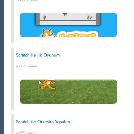
Scratch ile İlk Oyunum
4,606 okuma,
Scratch ile Orkestra Yapalım
4,579 okuma,