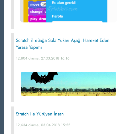
Scratch il eSağa Sola Yukarı Aşağı Hareket Eden
Yarasa Yapımı
12,804 okuma, 27.03.2018 16:16
Stratch ile Yürüyen İnsan
12,634 okuma, 03.04.2018 15:55