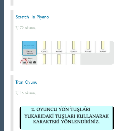
Scratch ile Piyano
7,179 okuma,
Tron Oyunu
7,116 okuma,