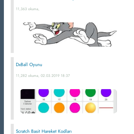
11,363 okuma,
DxBall Oyunu
11,282 okuma, 02.03.2019 18:37
Scratch Basit Hareket Kodları