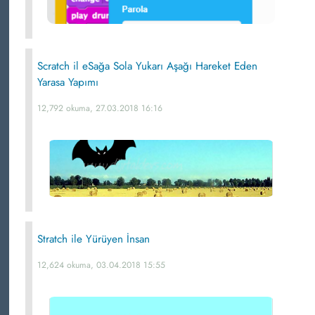
Scratch il eSağa Sola Yukarı Aşağı Hareket Eden
Yarasa Yapımı
12,792 okuma, 27.03.2018 16:16
Stratch ile Yürüyen İnsan
12,624 okuma, 03.04.2018 15:55