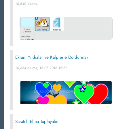
10,840 okuma,
Ekranı Yıldızlar ve Kalplerle Doldurmak
10,664 okuma, 16.05.2018 15:53
Scratch Elma Toplayalım