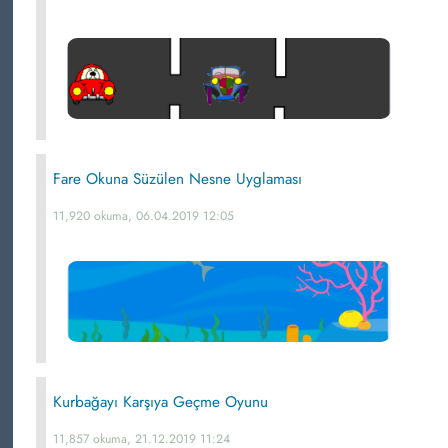
Fare Okuna Süzülen Nesne Uyglaması
11,920 okuma, 06.04.2019 12:05
Kurbağayı Karşıya Geçme Oyunu
11,857 okuma, 21.12.2019 11:24