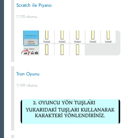
Scratch ile Piyano
7,170 okuma,
Tron Oyunu
7,109 okuma,