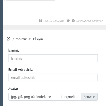
15,579 Okunma
25/04/2018.13:19:57
/ Yorumunuzu Ekleyin
İsminiz
Email Adresiniz
Avatar
jpg, gif, png türündeki resimleri seçmelisiniz