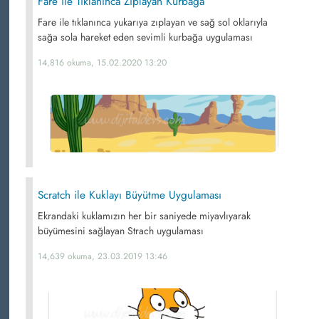
Fare ile Tıklanınca Zıplayan Kurbağa
Fare ile tıklanınca yukarıya zıplayan ve sağ sol oklarıyla
sağa sola hareket eden sevimli kurbağa uygulaması
14,816 okuma, 15.02.2020 13:20
Scratch ile Kuklayı Büyütme Uygulaması
Ekrandaki kuklamızın her bir saniyede miyavlıyarak
büyümesini sağlayan Strach uygulaması
14,639 okuma, 23.03.2019 13:46