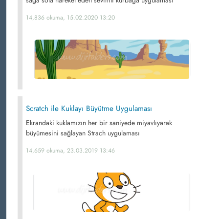
sağa sola hareket eden sevimli kurbağa uygulaması
14,836 okuma, 15.02.2020 13:20
Scratch ile Kuklayı Büyütme Uygulaması
Ekrandaki kuklamızın her bir saniyede miyavlıyarak
büyümesini sağlayan Strach uygulaması
14,659 okuma, 23.03.2019 13:46