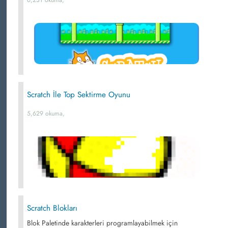
6,231 okuma,
Scratch İle Top Sektirme Oyunu
5,629 okuma,
Scratch Blokları
Blok Paletinde karakterleri programlayabilmek için