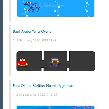
Basit Araba Yarışı Oyunu
11,988 okuma, 11.05.2019 13:49
Fare Okuna Süzülen Nesne Uyglaması
11,943 okuma, 06.04.2019 12:05