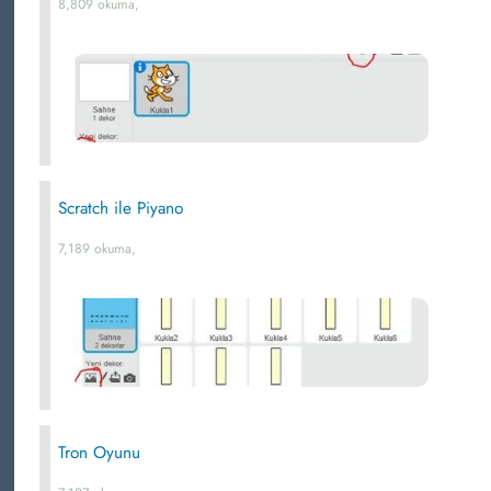
8,809 okuma,
Scratch ile Piyano
7,189 okuma,
Tron Oyunu