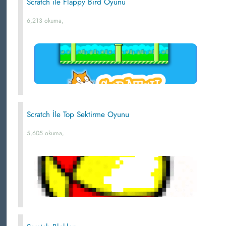
Scratch ile Flappy Bird Oyunu
6,213 okuma,
Scratch İle Top Sektirme Oyunu
5,605 okuma,