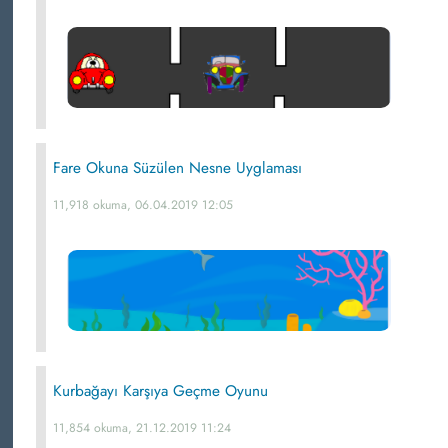
Fare Okuna Süzülen Nesne Uyglaması
11,918 okuma, 06.04.2019 12:05
Kurbağayı Karşıya Geçme Oyunu
11,854 okuma, 21.12.2019 11:24