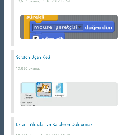
10,954 okuma, 15.10.2019 17:54
Scratch Uçan Kedi
10,836 okuma,
Ekranı Yıldızlar ve Kalplerle Doldurmak