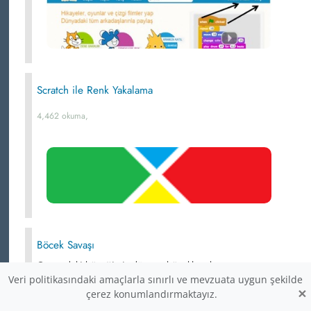
Scratch ile Renk Yakalama
4,462 okuma,
Böcek Savaşı
Ormandaki böceğimiz düşman böceklere karşı savaşını
veriyor.
Veri politikasındaki amaçlarla sınırlı ve mevzuata uygun şekilde
×
çerez konumlandırmaktayız.
4,425 okuma, 07.03.2020 13:29