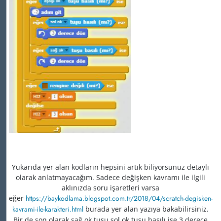
Yukarıda yer alan kodların hepsini artık biliyorsunuz detaylı
olarak anlatmayacağım. Sadece değişken kavramı ile ilgili
aklınızda soru işaretleri varsa
eğer
https
://
baykodlama
.
blogspot
.
com
.
tr
/
2018
/
04
/
scratch
-
degisken
-
kavrami
-
ile
-
karakteri
.
html
burada yer alan yazıya bakabilirsiniz.
Bir de son olarak sağ ok tuşu sol ok tuşu basılı ise 3 derece