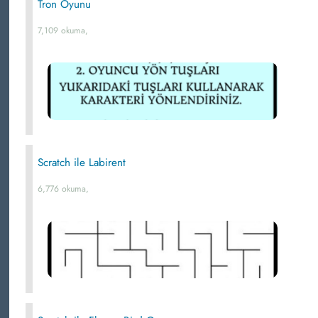
Tron Oyunu
7,109 okuma,
Scratch ile Labirent
6,776 okuma,