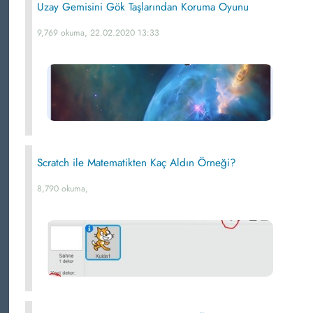
Uzay Gemisini Gök Taşlarından Koruma Oyunu
9,769 okuma, 22.02.2020 13:33
Scratch ile Matematikten Kaç Aldın Örneği?
8,790 okuma,