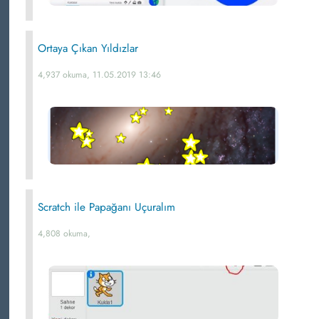
Ortaya Çıkan Yıldızlar
4,937 okuma, 11.05.2019 13:46
Scratch ile Papağanı Uçuralım
4,808 okuma,