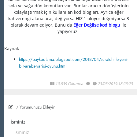
sola ve sağa dön komutları var. Bunlar aracın dönüşlerinin
kolaylaştırmak için kullanılan kod blogları. Ayrıca eğer
kahverengi alana araç değiyorsa HIZ 1 oluyor değmiyorsa 3
olarak devam ediyor. Bunu da
Eğer Değilse kod blogu
ile
yapıyoruz.
Kaynak
https://baykodlama.blogspot.com/2018/04/scratch-ile-yeni-
bir-araba-yarisi-oyunu.html
10,839 Okunma
23/03/2019.18:23:23
/ Yorumunuzu Ekleyin
İsminiz