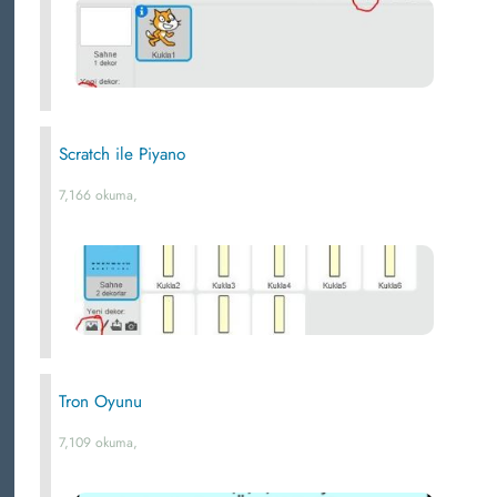
Scratch ile Piyano
7,166 okuma,
Tron Oyunu
7,109 okuma,