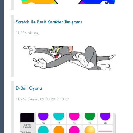
Scratch ile Basit Karakter Tanışması
11,336 okuma,
DxBall Oyunu
11,267 okuma, 02.03.2019 18:37