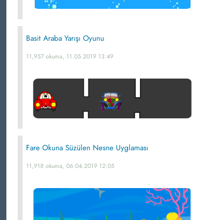
Basit Araba Yarışı Oyunu
11,957 okuma, 11.05.2019 13:49
Fare Okuna Süzülen Nesne Uyglaması
11,918 okuma, 06.04.2019 12:05