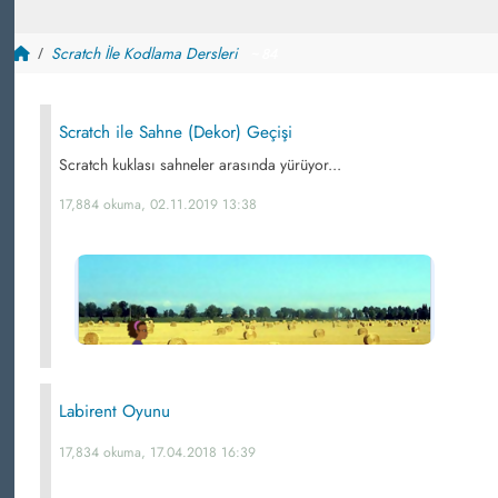
Scratch İle Kodlama Dersleri
~ 84
Scratch ile Sahne (Dekor) Geçişi
Scratch kuklası sahneler arasında yürüyor...
17,884 okuma, 02.11.2019 13:38
Labirent Oyunu
17,834 okuma, 17.04.2018 16:39