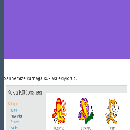
Sahnemize kurbağa kuklası eklyioruz.