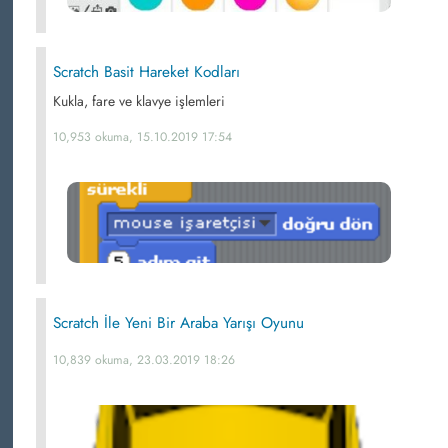
Scratch Basit Hareket Kodları
Kukla, fare ve klavye işlemleri
10,953 okuma, 15.10.2019 17:54
Scratch İle Yeni Bir Araba Yarışı Oyunu
10,839 okuma, 23.03.2019 18:26