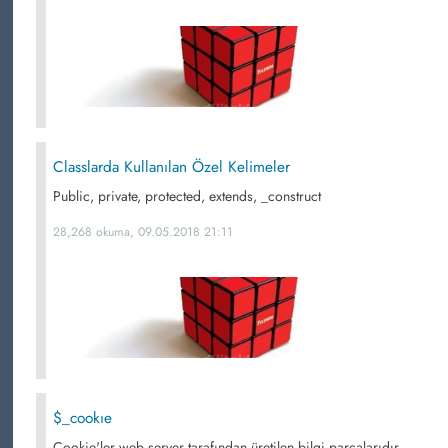
Classlarda Kullanılan Özel Kelimeler
Public, private, protected, extends, _construct
28,268 okuma, 09.05.2018 21:11
$_cookıe
Cookie'ler web server tarafından üretilen bilgi parçalarıdır