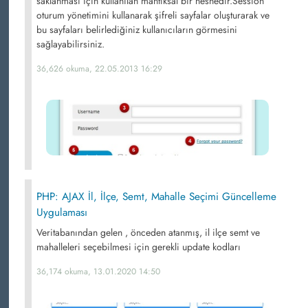
saklanması için kullanılan mantıksal bir nesnedir.Session
oturum yönetimini kullanarak şifreli sayfalar oluşturarak ve
bu sayfaları belirlediğiniz kullanıcıların görmesini
sağlayabilirsiniz.
36,626 okuma, 22.05.2013 16:29
PHP: AJAX İl, İlçe, Semt, Mahalle Seçimi Güncelleme
Uygulaması
Veritabanından gelen , önceden atanmış, il ilçe semt ve
mahalleleri seçebilmesi için gerekli update kodları
36,174 okuma, 13.01.2020 14:50