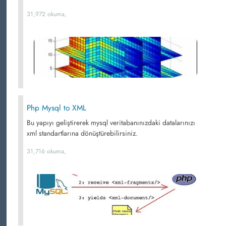
31,972 okuma,
Php Mysql to XML
Bu yapıyı geliştirerek mysql veritabanınızdaki datalarınızı
xml standartlarına dönüştürebilirsiniz.
31,716 okuma,