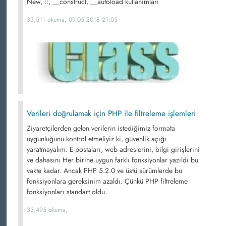
New, ::, __construct, __autoload kullanımları
33,511 okuma, 09.05.2018 21:05
Verileri doğrulamak için PHP ile filtreleme işlemleri
Ziyaretçilerden gelen verilerin istediğimiz formata
uygunluğunu kontrol etmeliyiz ki, güvenlik açığı
yaratmayalım. E-postaları, web adreslerini, bilgi girişlerini
ve dahasını Her birine uygun farklı fonksiyonlar yazıldı bu
vakte kadar. Ancak PHP 5.2.0 ve üstü sürümlerde bu
fonksiyonlara gereksinim azaldı. Çünkü PHP filtreleme
fonksiyonları standart oldu.
33,495 okuma,