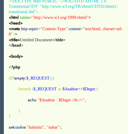
<!DOCTYPE html PUBLIC "-//W3C//DTD XHTML 1.0
Transitional//EN" "http://www.w3.org/TR/xhtml1/DTD/xhtml1-
transitional.dtd">
<html
xmlns=
"http://www.w3.org/1999/xhtml"
>
<head>
<meta
http-equiv
=
"Content-Type"
content
=
"text/html; charset=utf-
8"
/
>
<title>
Untitled Document
</title>
</head>
<body>
<?php
empty
if
(
!
(
$_REQUEST
)
)
{
foreach
(
$_REQUEST
as
$Anahtar
=>
$Deger
)
{
echo
"$Anahtar : $Deger <br />"
;
}
}
setcookie
(
"kukimiz"
,
"nabar"
)
;