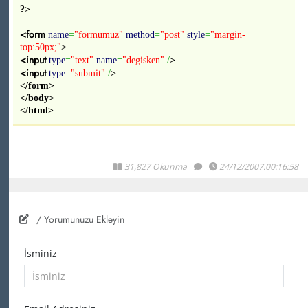
?>
<form
name
=
"formumuz"
method
=
"post"
style
=
"margin-
top:50px;"
>
<input
type
=
"text"
name
=
"degisken"
/
>
<input
type
=
"submit"
/
>
</form>
</body>
</html>
31,827 Okunma
24/12/2007.00:16:58
/ Yorumunuzu Ekleyin
İsminiz