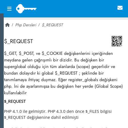
Php Dersleri
$_REQUEST
~ 31,827
$_REQUEST
$_GET, $_POST, ve $_COOKIE değişkenlerini içeriğinden
meydana gelen çağrışımlı bir dizidir. Bu değişken bir
superglobal olduğu için tüm alanlarda (scope) geçerlidir ve
bundan dolayıdır ki global $_REQUEST ; şeklinde bir
tanımlamaya ihtiyaç duymaz. Eğer register_globals değişkeni
php. İni de ayarlanmışsa bu değişken her yerde (Global Scope)
kullanılabilir
$_REQUEST
PHP 4.1.0 ile gelmiştir. PHP 4.3.0 den önce $_FILES bilgisi
$_REQUEST değişkenine dahil edilmişti