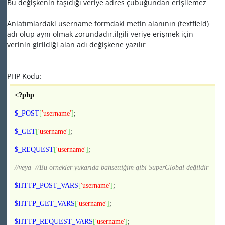
Bu değişkenin taşıdığı veriye adres çubuğundan erişilemez
Anlatımlardaki username formdaki metin alanının (textfield)
adı olup aynı olmak zorundadır.ilgili veriye erişmek için
verinin girildiği alan adı değişkene yazılır
PHP Kodu:
<?php
$_POST
[
'username'
]
;
$_GET
[
'username'
]
;
$_REQUEST
[
'username'
]
;
//veya
//Bu örnekler yukarıda bahsettiğim gibi SuperGlobal değildir
$HTTP_POST_VARS
[
'username'
]
;
$HTTP_GET_VARS
[
'username'
]
;
$HTTP_REQUEST_VARS
[
'username'
]
;