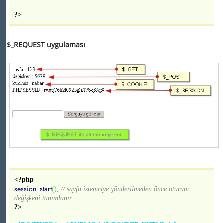
?>
$_REQUEST
uygulaması
<?php
session_start
(
)
;
// sayfa istemciye gönderilmeden önce oturum
değişkeni tanımlanır.
?>