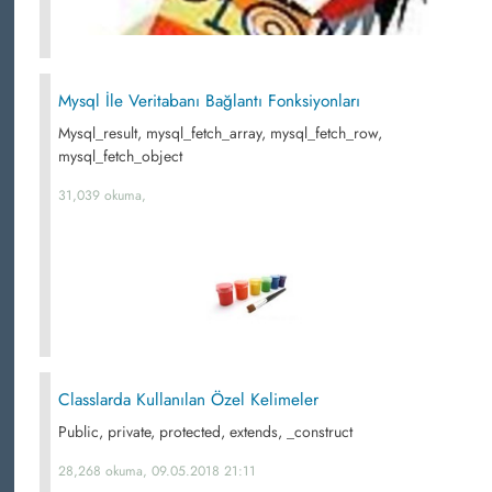
Mysql İle Veritabanı Bağlantı Fonksiyonları
Mysql_result, mysql_fetch_array, mysql_fetch_row,
mysql_fetch_object
31,039 okuma,
Classlarda Kullanılan Özel Kelimeler
Public, private, protected, extends, _construct
28,268 okuma, 09.05.2018 21:11