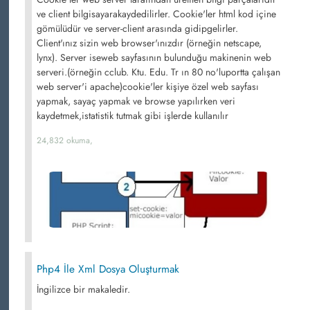
ve client bilgisayarakaydedilirler. Cookie'ler html kod içine
gömülüdür ve server-client arasında gidipgelirler.
Client'ınız sizin web browser'ınızdır (örneğin netscape,
lynx). Server iseweb sayfasının bulunduğu makinenin web
serveri.(örneğin cclub. Ktu. Edu. Tr ın 80 no'luportta çalışan
web server'i apache)cookie'ler kişiye özel web sayfası
yapmak, sayaç yapmak ve browse yapılırken veri
kaydetmek,istatistik tutmak gibi işlerde kullanılır
24,832 okuma,
Php4 İle Xml Dosya Oluşturmak
İngilizce bir makaledir.