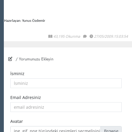
Hazırlayan: Yunus Özdemir
43,195 Okunma
27/05/2009.15:03:54
/ Yorumunuzu Ekleyin
İsminiz
Email Adresiniz
Avatar
jpg, gif, png türündeki resimleri seçmelisiniz