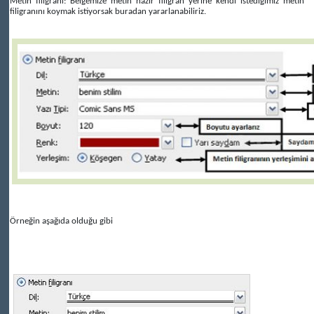
Metin filigranı: Belgemize metin hazır filigran yerine kendi istediğimiz metin
filigranını koymak istiyorsak buradan yararlanabiliriz.
Örneğin aşağıda olduğu gibi