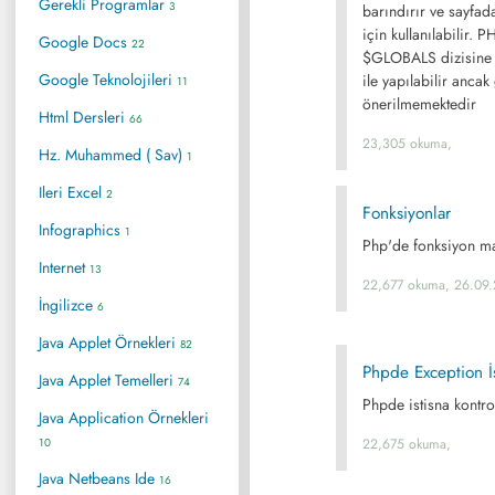
Gerekli Programlar
3
barındırır ve sayfa
için kullanılabilir. 
Google Docs
22
$GLOBALS dizisine 
Google Teknolojileri
ile yapılabilir ancak
11
önerilmemektedir
Html Dersleri
66
23,305 okuma,
Hz. Muhammed ( Sav)
1
Ileri Excel
2
Fonksiyonlar
Infographics
1
Php'de fonksiyon ma
Internet
13
22,677 okuma, 26.09
İngilizce
6
Java Applet Örnekleri
82
Phpde Exception İ
Java Applet Temelleri
74
Phpde istisna kontro
Java Application Örnekleri
10
22,675 okuma,
Java Netbeans Ide
16