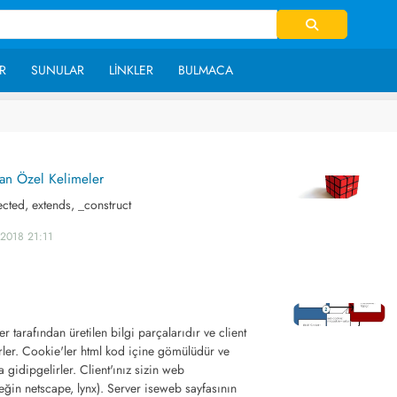
R
SUNULAR
LINKLER
BULMACA
lan Özel Kelimeler
tected, extends, _construct
.2018 21:11
 tarafından üretilen bilgi parçalarıdır ve client
rler. Cookie'ler html kod içine gömülüdür ve
a gidipgelirler. Client'ınız sizin web
eğin netscape, lynx). Server iseweb sayfasının