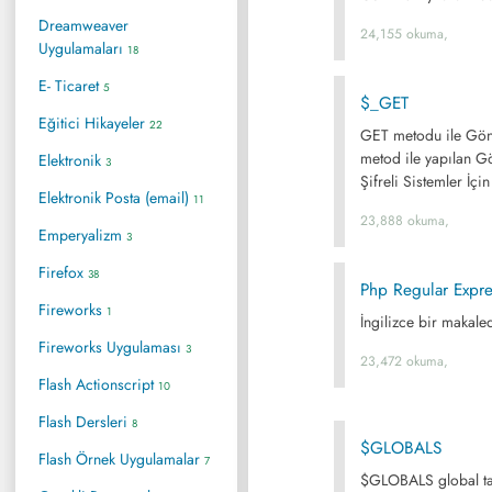
Dreamweaver
24,155 okuma,
Uygulamaları
18
E- Ticaret
5
$_GET
Eğitici Hikayeler
22
GET metodu ile Gönde
metod ile yapılan G
Elektronik
3
Şifreli Sistemler İçi
Elektronik Posta (email)
11
23,888 okuma,
Emperyalizm
3
Firefox
38
Php Regular Expre
Fireworks
1
İngilizce bir makaled
Fireworks Uygulaması
3
23,472 okuma,
Flash Actionscript
10
Flash Dersleri
8
$GLOBALS
Flash Örnek Uygulamalar
7
$GLOBALS global ta