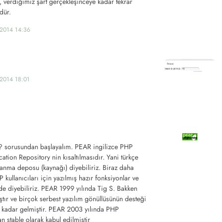
, verdiğimiz şart gerçekleşinceye kadar tekrar
dür.
.2014 14:36
.2014 18:01
? sorusundan başlayalım. PEAR ingilizce PHP
ation Repository nin kısaltılmasıdır. Yani türkçe
lanma deposu (kaynağı) diyebiliriz. Biraz daha
kullanıcıları için yazılmış hazır fonksiyonlar ve
 de diyebiliriz. PEAR 1999 yılında Tig S. Bakken
ıştır ve birçok serbest yazılım gönüllüsünün desteği
e kadar gelmiştir. PEAR 2003 yılında PHP
 stable olarak kabul edilmiştir