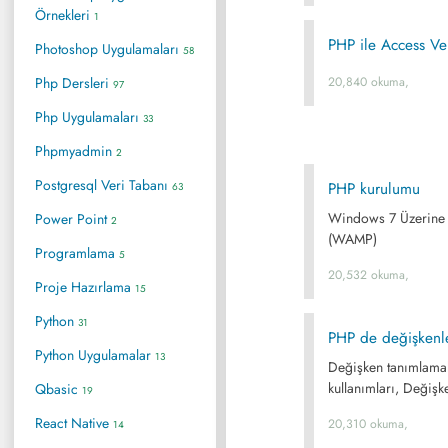
Örnekleri
1
PHP ile Access Ve
Photoshop Uygulamaları
58
Php Dersleri
20,840 okuma,
97
Php Uygulamaları
33
Phpmyadmin
2
Postgresql Veri Tabanı
PHP kurulumu
63
Windows 7 Üzerine 
Power Point
2
(WAMP)
Programlama
5
20,532 okuma,
Proje Hazırlama
15
Python
31
PHP de değişkenl
Python Uygulamalar
13
Değişken tanımlamak,
kullanımları, Değişke
Qbasic
19
React Native
20,310 okuma,
14