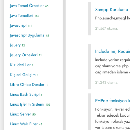
Java Temel Örnekler
46
Xampp Kurulumu
Java Temelleri
157
Php,apache,mysql he
Javascript
111
21,567 okuma,
Javascript Uygulama
45
Jquery
12
Include mı, Requi
Jquery Örnekleri
11
İnclude yerine requi
Kızılderililer
1
çağrılamıyorsa php f
çağırmadan işleme
Kişisel Gelişim
8
21,243 okuma,
Libre Office Dersleri
3
Linux Bash Script
5
PHPde fonksiyon 
Linux Işletim Sistemi
103
Fonksiyon, tekrar ed
Linux Server
50
Tekrar edecek kodun 
fonksiyon olarak yaz
Linux Web Filter
43
veritabanı okuma-yaz