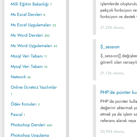
işlemlerde oluşturulup
Milli Eğitim Bakanlığı
7
pekçok fonksiyon ve 
Ms Excel Dersleri
8
fonksiyon ve destek 
Ms Excel Uygulamaları
23
21,228 okuma,
Ms Word Dersleri
350
Ms Word Uygulamaları
$_sessıon
43
$_sessıon[] değişken
Mssql Veri Tabanı
11
görevli olan varsayı
Mysql Veri Tabanı
10
21,136 okuma,
Network
34
Online Ücretsiz Yazılımlar
PHP’de pointer ku
1
PHP’de pointer kulla
Ödev Konuları
3
değerini aktarmak ya
etmek ya da işlem sa
Pascal
1
referans alarak veya 
Photoshop Dersleri
460
20,924 okuma,
Photoshop Uygulama