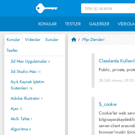
KONULAR
TESTLER
GALERILER
VIDEOLA
Konular
Videolar
Sunular
Php Dersleri
~ 97
Testler
Classlarda Kullanı
3d Max Uygulamalar
5
Public, private, pro
3d Studio Max
11
28,268 okuma, 09.05
Açık Kaynak İşletim
Sistemleri
18
Adobe Illustrator
7
$_cookıe
Ajax
11
Cookie'ler web server
Akıllı Tahta
bilgisayarakaydedili
1
server-client arasınd
Algoritma
8
browser'ınızdır (örn