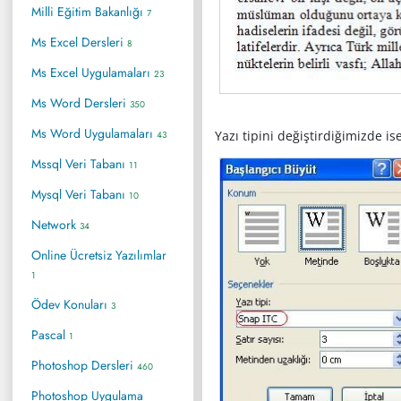
Milli Eğitim Bakanlığı
7
Ms Excel Dersleri
8
Ms Excel Uygulamaları
23
Ms Word Dersleri
350
Ms Word Uygulamaları
Yazı tipini değiştirdiğimizde ise
43
Mssql Veri Tabanı
11
Mysql Veri Tabanı
10
Network
34
Online Ücretsiz Yazılımlar
1
Ödev Konuları
3
Pascal
1
Photoshop Dersleri
460
Photoshop Uygulama