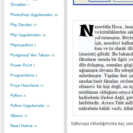
Örnekleri
1
Photoshop Uygulamaları
58
Php Dersleri
97
Php Uygulamaları
33
Phpmyadmin
2
Postgresql Veri Tabanı
63
Power Point
2
Programlama
5
Proje Hazırlama
15
Python
31
Python Uygulamalar
13
Qbasic
19
b)Buraya tıkladığmızda kaç satı
React Native
14