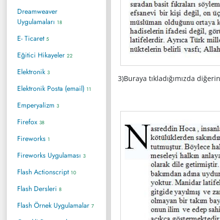
Dreamweaver
Uygulamaları
18
E- Ticaret
5
Eğitici Hikayeler
22
Elektronik
3
3)Buraya tıkladığımızda diğer
Elektronik Posta (email)
11
Emperyalizm
3
Firefox
38
Fireworks
1
Fireworks Uygulaması
3
Flash Actionscript
10
Flash Dersleri
8
Flash Örnek Uygulamalar
7