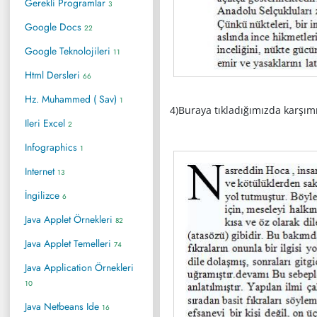
Gerekli Programlar
3
Google Docs
22
Google Teknolojileri
11
Html Dersleri
66
Hz. Muhammed ( Sav)
1
4)Buraya tıkladığımızda karşımı
Ileri Excel
2
Infographics
1
Internet
13
İngilizce
6
Java Applet Örnekleri
82
Java Applet Temelleri
74
Java Application Örnekleri
10
Java Netbeans Ide
16