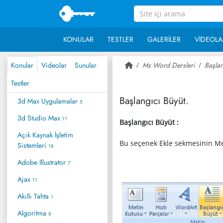
KONULAR
TESTLER
GALERILER
VIDEOLA
Konular
Videolar
Sunular
Ms Word Dersleri
Başlan
Testler
Başlangıcı Büyüt.
3d Max Uygulamalar
5
3d Studio Max
11
Başlangıcı Büyüt :
Açık Kaynak İşletim
Bu seçenek Ekle sekmesinin Me
Sistemleri
18
Adobe Illustrator
7
Ajax
11
Akıllı Tahta
1
Algoritma
8