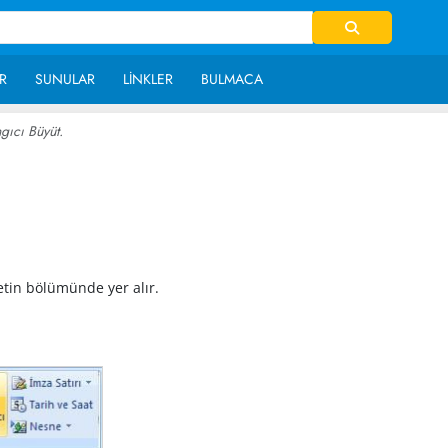
R
SUNULAR
LINKLER
BULMACA
gıcı Büyüt.
~ 19,321
tin bölümünde yer alır.