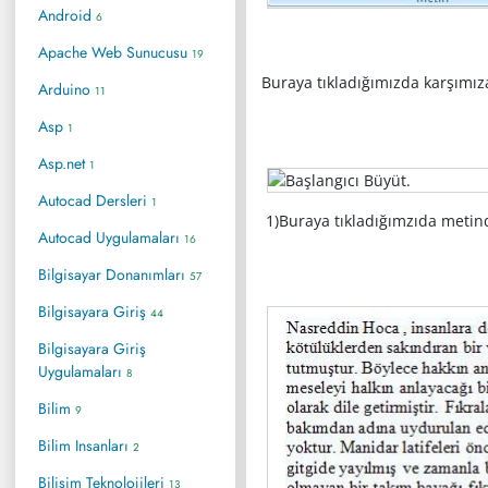
Android
6
Apache Web Sunucusu
19
Buraya tıkladığımızda karşımıza
Arduino
11
Asp
1
Asp.net
1
Autocad Dersleri
1
1)Buraya tıkladığımzıda metin
Autocad Uygulamaları
16
Bilgisayar Donanımları
57
Bilgisayara Giriş
44
Bilgisayara Giriş
Uygulamaları
8
Bilim
9
Bilim Insanları
2
Bilişim Teknolojileri
13