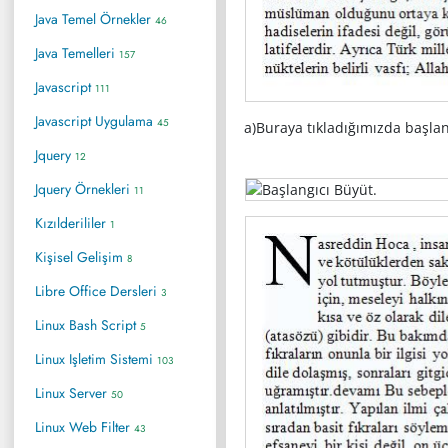
Java Temel Örnekler
46
Java Temelleri
157
Javascript
111
Javascript Uygulama
45
a)Buraya tıkladığımızda başlang
Jquery
12
Jquery Örnekleri
11
Kızılderililer
1
Kişisel Gelişim
8
Libre Office Dersleri
3
Linux Bash Script
5
Linux Işletim Sistemi
103
Linux Server
50
Linux Web Filter
43