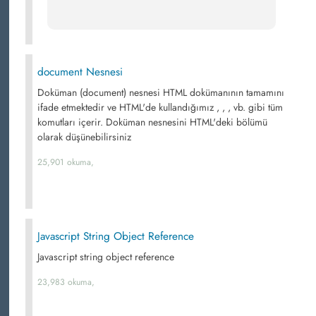
document Nesnesi
Doküman (document) nesnesi HTML dokümanının tamamını
ifade etmektedir ve HTML'de kullandığımız , , , vb. gibi tüm
komutları içerir. Doküman nesnesini HTML'deki bölümü
olarak düşünebilirsiniz
25,901 okuma,
Javascript String Object Reference
Javascript string object reference
23,983 okuma,