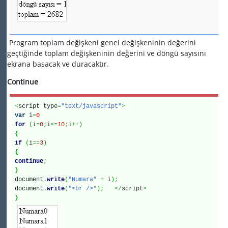
Program toplam değişkeni genel değişkeninin değerini
geçtiğinde toplam değişkeninin değerini ve döngü sayısını
ekrana basacak ve duracaktır.
Continue
<
script type
=
"text/javascript"
>
var
i
=
0
for
(
i
=
0
;
i
<=
10
;
i
++
)
{
if
(
i
==
3
)
{
continue
;
}
document.
write
(
"Numara"
+
i
)
;
document.
write
(
"<br />"
)
;
</
script
>
}