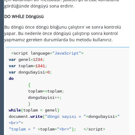
gördüğünde döngüyü sona erdirir.
DO WHİLE Döngüsü
Bu döngü önce döngü bloğunu çalıştırır ve sonra kontrolü
yapar. Bu nedenle önce döngüyü çalıştırıp sonra kontrol
yapmamız gereken durumlarda bu metodu kullanırız.
<
script language
=
"JavaScript"
>
var
genel
=
1234
;
var
toplam
=
1341
;
var
donguSayisi
=
0
;
do
{
toplam
+=
toplam
;
donguSayisi
++;
}
while
(
toplam
<
genel
)
document.
write
(
"döngü sayısı = "
+
donguSayisi
+
"
<br>"
+
"toplam = "
+
toplam
+
"<br>"
)
;
</
script
>