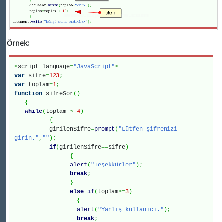
Örnek;
<
script language
=
"JavaScript"
>
var
sifre
=
123
;
var
toplam
=
1
;
function
sifreSor
(
)
{
while
(
toplam
<
4
)
{
girilenSifre
=
prompt
(
"Lütfen şifrenizi
girin."
,
""
)
;
if
(
girilenSifre
==
sifre
)
{
alert
(
"Teşekkürler"
)
;
break
;
}
else
if
(
toplam
>=
3
)
{
alert
(
"Yanlış kullanıcı."
)
;
break
;