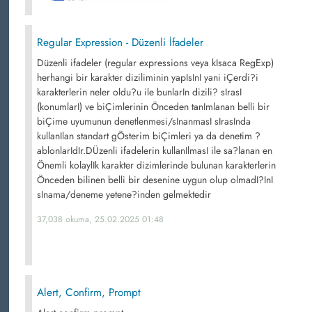
Regular Expression - Düzenli İfadeler
Düzenli ifadeler (regular expressions veya kIsaca RegExp)
herhangi bir karakter diziliminin yapIsInI yani iÇerdi?i
karakterlerin neler oldu?u ile bunlarIn dizili? sIrasI
(konumlarI) ve biÇimlerinin Önceden tanImlanan belli bir
biÇime uyumunun denetlenmesi/sInanmasI sIrasInda
kullanIlan standart gÖsterim biÇimleri ya da denetim ?
ablonlarIdIr.DÜzenli ifadelerin kullanIlmasI ile sa?lanan en
Önemli kolaylIk karakter dizimlerinde bulunan karakterlerin
Önceden bilinen belli bir desenine uygun olup olmadI?InI
sInama/deneme yetene?inden gelmektedir
37,038 okuma, 25.02.2025 01:48
Alert, Confirm, Prompt