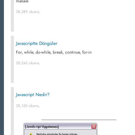
makale
28,289 okuma,
Javascriptte Döngüler
For, while, do-while, break, continue, for-in
28,242 okuma,
Javascript Nedir?
28,150 okuma,