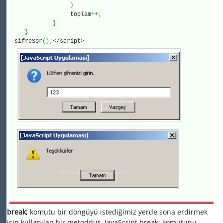
}
toplam
++;
}
}
sifreSor
(
)
;
</script>
break;
komutu bir döngüyü istediğimiz yerde sona erdirmek
için kullanılan bir metoddur. JavaScript break; komutunu