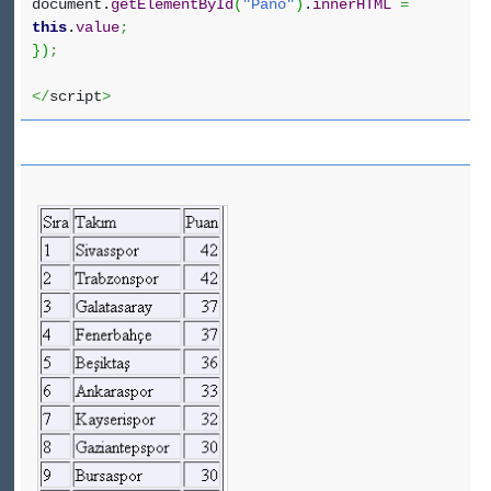
document.
getElementById
(
"Pano"
)
.
innerHTML
=
this
.
value
;
}
)
;
</
script
>