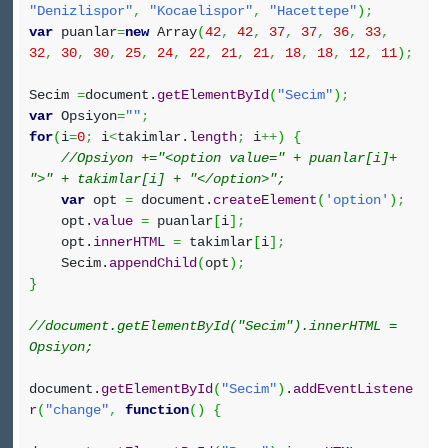
"Denizlispor"
,
"Kocaelispor"
,
"Hacettepe"
)
;
var
puanlar
=
new
Array
(
42
,
42
,
37
,
37
,
36
,
33
,
32
,
30
,
30
,
25
,
24
,
22
,
21
,
21
,
18
,
18
,
12
,
11
)
;
Secim
=
document.
getElementById
(
"Secim"
)
;
var
Opsiyon
=
""
;
for
(
i
=
0
;
i
<
takimlar.
length
;
i
++
)
{
//Opsiyon +="<option value=" + puanlar[i]+
">" + takimlar[i] + "</option>";
var
opt
=
document.
createElement
(
'option'
)
;
opt.
value
=
puanlar
[
i
]
;
opt.
innerHTML
=
takimlar
[
i
]
;
Secim.
appendChild
(
opt
)
;
}
//document.getElementById("Secim").innerHTML =
Opsiyon;
document.
getElementById
(
"Secim"
)
.
addEventListene
r
(
"change"
,
function
(
)
{