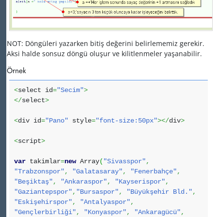
NOT: Döngüleri yazarken bitiş değerini belirlememiz gerekir.
Aksi halde sonsuz döngü oluşur ve kilitlenmeler yaşanabilir.
Örnek
<
select id
=
"Secim"
>
</
select
>
<
div id
=
"Pano"
style
=
"font-size:50px"
></
div
>
<
script
>
var
takimlar
=
new
Array
(
"Sivasspor"
,
"Trabzonspor"
,
"Galatasaray"
,
"Fenerbahçe"
,
"Beşiktaş"
,
"Ankaraspor"
,
"Kayserispor"
,
"Gaziantepspor"
,
"Bursaspor"
,
"Büyükşehir Bld."
,
"Eskişehirspor"
,
"Antalyaspor"
,
"Gençlerbirliği"
,
"Konyaspor"
,
"Ankaragücü"
,