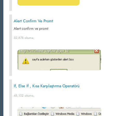
Alert Confirm Ve Promt
Alert confirm ve promt
52,878 okuma,
If, Else If , Kısa Karşılaştırma Operatörü
48,102 okuma,