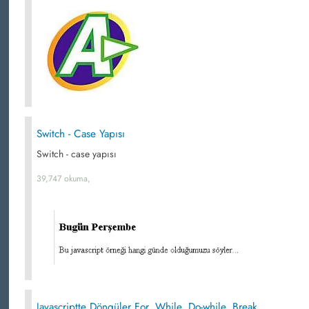
Switch - Case Yapısı
Switch - case yapısı
39,747 okuma,
Javascriptte Döngüler For, While, Do-while, Break,