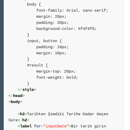
body {
font-family: Arial, sans-serif;
margin: 20px;
padding: 20px;
background-color: #f4f4f9;
}
input, button {
padding: 10px;
margin: 10px;
}
#result {
margin-top: 20px;
font-weight: bold;
}
<
/
style
>
<
/
head
>
<
body
>
<
h2
>
Tarihten Şimdiki Tarihe Kadar Geçen
Süre
<
/
h2
>
<
label
for
=
"inputDate"
>
Bir tarih girin