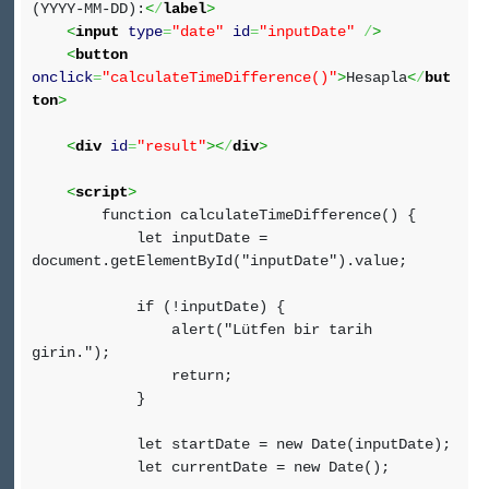
(YYYY-MM-DD):
<
/
label
>
<
input
type
=
"date"
id
=
"inputDate"
/
>
<
button
onclick
=
"calculateTimeDifference()"
>
Hesapla
<
/
but
ton
>
<
div
id
=
"result"
><
/
div
>
<
script
>
function calculateTimeDifference() {
let inputDate =
document.getElementById("inputDate").value;
if (!inputDate) {
alert("Lütfen bir tarih
girin.");
return;
}
let startDate = new Date(inputDate);
let currentDate = new Date();