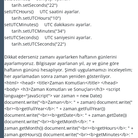
tarih.setSeconds("22")
setUTCHours() UTC saatini ayarlar.
tarih.setUTCHours("10")
setUTCMinutes() UTC dakikasını ayarlar.
tarih.setUTCMinutes("34")
setUTCSeconds() UTC saniyesini ayarlar.
tarih.setUTCSeconds("22")
Dikkat ederseniz zamanı ayarlarken haftanın günlerini
ayarlamıyoruz. Bilgisayar ayarlanan yıl, ay ve güne göre
haftanın gününü hesaplıyor. Şimdi uygulamamızı inceleyelim;
her ayarlamadan sonra zaman yeniden gösteriliyor.
<html> <head> <title>Zaman Komutları</title> </head>
<body> <h3>Zaman Komutları ve Sonuçları</h3> <script
language="JavaScript"> var zaman = new Date()
document.write("<b>Zaman</b>: " + zaman) document.write("
<br><b>getFullYear</b>: " + zaman.getFullYear())
document.write("<br><b>getDate</b>: " + zaman.getDate())
document.write("<br><b>getMonth</b>: " +
zaman.getMonth()) document.write("<br><b>getHours</b>: " +
zaman.getHours()) document.write("<br><b>getMinutes</b>: "