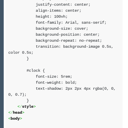
justify-content: center;
align-items: center;
height: 100vh;
font-family: Arial, sans-serif;
background-size: cover;
background-position: center;
background-repeat: no-repeat;
transition: background-image 0.5s,
color 0.5s;
}
#clock {
font-size: 5rem;
font-weight: bold;
text-shadow: 2px 2px 4px rgba(0, 0,
0, 0.7);
}
<
/
style
>
<
/
head
>
<
body
>