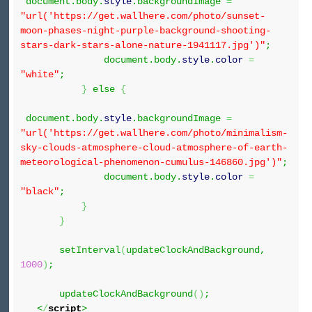
document.body.
style
.backgroundImage
=
"url('https://get.wallhere.com/photo/sunset-
moon-phases-night-purple-background-shooting-
stars-dark-stars-alone-nature-1941117.jpg')"
;
document.body.
style
.
color
=
"white"
;
}
else
{
document.body.
style
.backgroundImage
=
"url('https://get.wallhere.com/photo/minimalism-
sky-clouds-atmosphere-cloud-atmosphere-of-earth-
meteorological-phenomenon-cumulus-146860.jpg')"
;
document.body.
style
.
color
=
"black"
;
}
}
setInterval
(
updateClockAndBackground,
1000
)
;
updateClockAndBackground
(
)
;
<
/
script
>