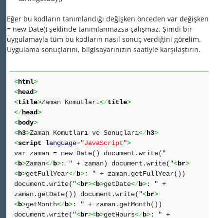
Eğer bu kodların tanımlandığı değişken önceden var değişken
= new Date() şeklinde tanımlanmazsa çalışmaz. Şimdi bir
uygulamayla tüm bu kodların nasıl sonuç verdiğini görelim.
Uygulama sonuçlarını, bilgisayarınızın saatiyle karşılaştırın.
<
html
>
<
head
>
<
title
>
Zaman Komutları
<
/
title
>
<
/
head
>
<
body
>
<
h3
>
Zaman Komutları ve Sonuçları
<
/
h3
>
<
script
language
=
"JavaScript"
>
var zaman = new Date() document.write("
<
b
>
Zaman
<
/
b
>
: " + zaman) document.write("
<
br
>
<
b
>
getFullYear
<
/
b
>
: " + zaman.getFullYear())
document.write("
<
br
><
b
>
getDate
<
/
b
>
: " +
zaman.getDate()) document.write("
<
br
>
<
b
>
getMonth
<
/
b
>
: " + zaman.getMonth())
document.write("
<
br
><
b
>
getHours
<
/
b
>
: " +