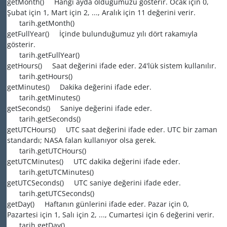
getMonth() Hangi ayda olduğumuzu gösterir. Ocak için 0,
Şubat için 1, Mart için 2, ..., Aralık için 11 değerini verir.
tarih.getMonth()
getFullYear() İçinde bulunduğumuz yılı dört rakamıyla
gösterir.
tarih.getFullYear()
getHours() Saat değerini ifade eder. 24'lük sistem kullanılır.
tarih.getHours()
getMinutes() Dakika değerini ifade eder.
tarih.getMinutes()
getSeconds() Saniye değerini ifade eder.
tarih.getSeconds()
getUTCHours() UTC saat değerini ifade eder. UTC bir zaman
standardı; NASA falan kullanıyor olsa gerek.
tarih.getUTCHours()
getUTCMinutes() UTC dakika değerini ifade eder.
tarih.getUTCMinutes()
getUTCSeconds() UTC saniye değerini ifade eder.
tarih.getUTCSeconds()
getDay() Haftanın günlerini ifade eder. Pazar için 0,
Pazartesi için 1, Salı için 2, ..., Cumartesi için 6 değerini verir.
tarih.getDay()