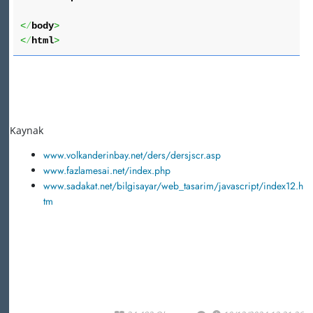
<
/
body
>
<
/
html
>
Kaynak
www.volkanderinbay.net/ders/dersjscr.asp
www.fazlamesai.net/index.php
www.sadakat.net/bilgisayar/web_tasarim/javascript/index12.h
tm