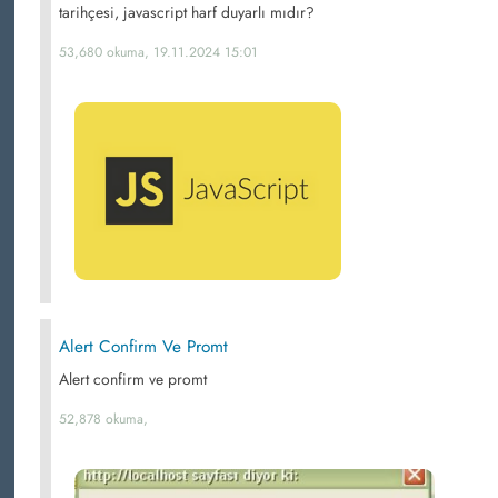
tarihçesi, javascript harf duyarlı mıdır?
53,680 okuma, 19.11.2024 15:01
Alert Confirm Ve Promt
Alert confirm ve promt
52,878 okuma,