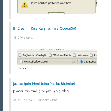
If, Else If , Kısa Karşılaştırma Operatörü
48,099 okuma,
Javascriptin Html İçine Yazılış Biçimleri
Javascriptin html içine yazılış biçimleri
46,491 okuma, 11.01.2019 21:04