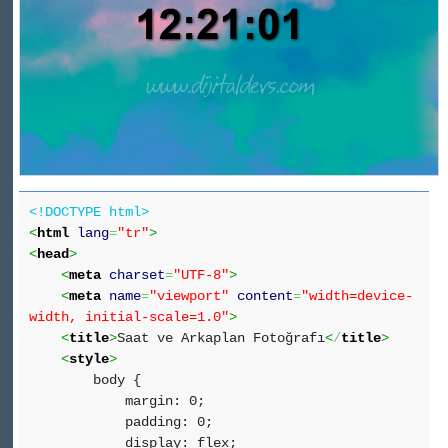
<!DOCTYPE html>
<
html
lang
=
"tr"
>
<
head
>
<
meta
charset
=
"UTF-8"
>
<
meta
name
=
"viewport"
content
=
"width=device-
width, initial-scale=1.0"
>
<
title
>
Saat ve Arkaplan Fotoğrafı
<
/
title
>
<
style
>
body {
margin: 0;
padding: 0;
display: flex;