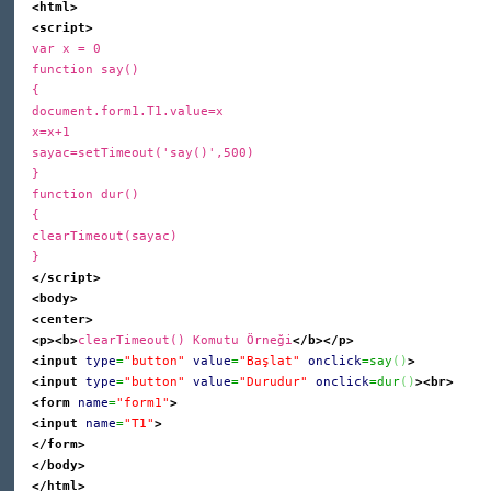
<html>
<script>
var x = 0
function say()
{
document.form1.T1.value=x
x=x+1
sayac=setTimeout('say()',500)
}
function dur()
{
clearTimeout(sayac)
}
</script>
<body>
<center>
<p>
<b>
clearTimeout() Komutu Örneği
</b>
</p>
<input
type
=
"button"
value
=
"Başlat"
onclick
=say
(
)
>
<input
type
=
"button"
value
=
"Durudur"
onclick
=dur
(
)
>
<br>
<form
name
=
"form1"
>
<input
name
=
"T1"
>
</form>
</body>
</html>