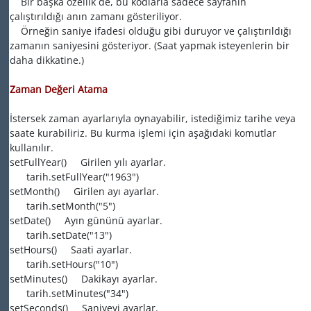
Bir başka özellik de, bu kodlarla sadece sayfanın
çalıştırıldığı anın zamanı gösteriliyor.
Örneğin saniye ifadesi olduğu gibi duruyor ve çalıştırıldığı
zamanın saniyesini gösteriyor. (Saat yapmak isteyenlerin bir
daha dikkatine.)
Zaman Değeri Atama
İstersek zaman ayarlarıyla oynayabilir, istediğimiz tarihe veya
saate kurabiliriz. Bu kurma işlemi için aşağıdaki komutlar
kullanılır.
setFullYear() Girilen yılı ayarlar.
tarih.setFullYear("1963")
setMonth() Girilen ayı ayarlar.
tarih.setMonth("5")
setDate() Ayın gününü ayarlar.
tarih.setDate("13")
setHours() Saati ayarlar.
tarih.setHours("10")
setMinutes() Dakikayı ayarlar.
tarih.setMinutes("34")
setSeconds() Saniyeyi ayarlar.