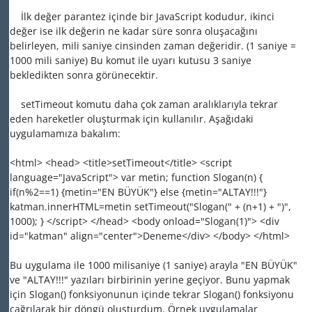
İlk değer parantez içinde bir JavaScript kodudur, ikinci
değer ise ilk değerin ne kadar süre sonra oluşacağını
belirleyen, mili saniye cinsinden zaman değeridir. (1 saniye =
1000 mili saniye) Bu komut ile uyarı kutusu 3 saniye
bekledikten sonra görünecektir.
setTimeout komutu daha çok zaman aralıklarıyla tekrar
eden hareketler oluşturmak için kullanılır. Aşağıdaki
uygulamamıza bakalım:
<html> <head> <title>setTimeout</title> <script
language="JavaScript"> var metin; function Slogan(n) {
if(n%2==1) {metin="EN BÜYÜK"} else {metin="ALTAY!!!"}
katman.innerHTML=metin setTimeout("Slogan(" + (n+1) + ")",
1000); } </script> </head> <body onload="Slogan(1)"> <div
id="katman" align="center">Deneme</div> </body> </html>
Bu uygulama ile 1000 milisaniye (1 saniye) arayla "EN BÜYÜK"
ve "ALTAY!!!" yazıları birbirinin yerine geçiyor. Bunu yapmak
için Slogan() fonksiyonunun içinde tekrar Slogan() fonksiyonu
çağrılarak bir döngü oluşturdum. Örnek uygulamalar