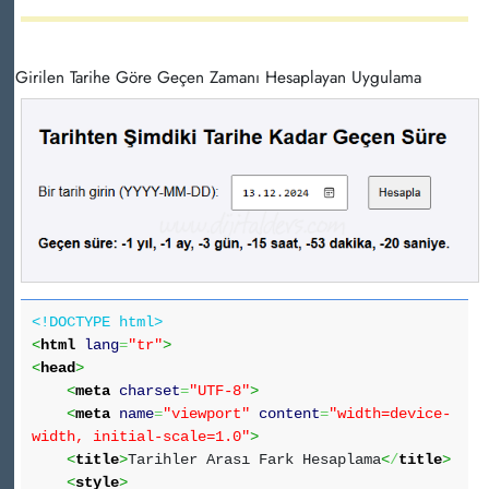
Girilen Tarihe Göre Geçen Zamanı Hesaplayan Uygulama
<!DOCTYPE html>
<
html
lang
=
"tr"
>
<
head
>
<
meta
charset
=
"UTF-8"
>
<
meta
name
=
"viewport"
content
=
"width=device-
width, initial-scale=1.0"
>
<
title
>
Tarihler Arası Fark Hesaplama
<
/
title
>
<
style
>