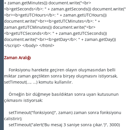
+ zaman.getMinutes()) document.write("<br>
<b>getSeconds</b>: " + zaman.getSeconds()) document.write("
<br><b>getUTCHours</b>: " + zaman.getUTCHours())
document.write("<br><b>getUTCMinutes</b>: " +
zaman.getUTCMinutes()) document.write("<br>
<b>getUTCSeconds</b>: " + zaman.getUTCSeconds())
document.write("<br><b>getDay</b>: " + zaman.getDay())
</script> </body> </html>
Zaman Aralığı
Fonksiyonu harekete geçiren olayın oluşmasından belli
miktar zaman geçtikten sonra birşey oluşmasını istiyorsak,
setTimeout(..., ...) komutu kullanılır.
Örneğin bir düğmeye basıldıktan sonra uyarı kutusunun
çıkmasını istiyorsak:
setTimeout("fonksiyon()", zaman) zaman sonra fonksiyonu
calistirir);
setTimeout("alert('Bu mesaj 3 saniye sonra çıkar.')", 3000)