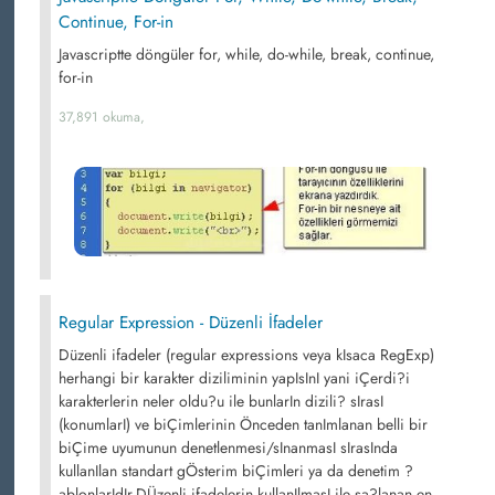
Continue, For-in
Javascriptte döngüler for, while, do-while, break, continue,
for-in
37,891 okuma,
Regular Expression - Düzenli İfadeler
Düzenli ifadeler (regular expressions veya kIsaca RegExp)
herhangi bir karakter diziliminin yapIsInI yani iÇerdi?i
karakterlerin neler oldu?u ile bunlarIn dizili? sIrasI
(konumlarI) ve biÇimlerinin Önceden tanImlanan belli bir
biÇime uyumunun denetlenmesi/sInanmasI sIrasInda
kullanIlan standart gÖsterim biÇimleri ya da denetim ?
ablonlarIdIr.DÜzenli ifadelerin kullanIlmasI ile sa?lanan en