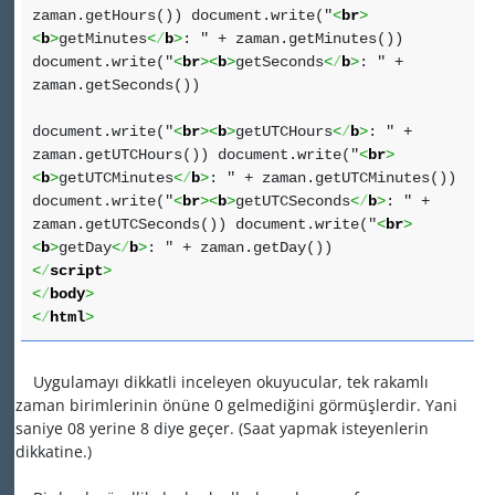
zaman.getHours()) document.write("
<
br
>
<
b
>
getMinutes
<
/
b
>
: " + zaman.getMinutes())
document.write("
<
br
><
b
>
getSeconds
<
/
b
>
: " +
zaman.getSeconds())
document.write("
<
br
><
b
>
getUTCHours
<
/
b
>
: " +
zaman.getUTCHours()) document.write("
<
br
>
<
b
>
getUTCMinutes
<
/
b
>
: " + zaman.getUTCMinutes())
document.write("
<
br
><
b
>
getUTCSeconds
<
/
b
>
: " +
zaman.getUTCSeconds()) document.write("
<
br
>
<
b
>
getDay
<
/
b
>
: " + zaman.getDay())
<
/
script
>
<
/
body
>
<
/
html
>
Uygulamayı dikkatli inceleyen okuyucular, tek rakamlı
zaman birimlerinin önüne 0 gelmediğini görmüşlerdir. Yani
saniye 08 yerine 8 diye geçer. (Saat yapmak isteyenlerin
dikkatine.)