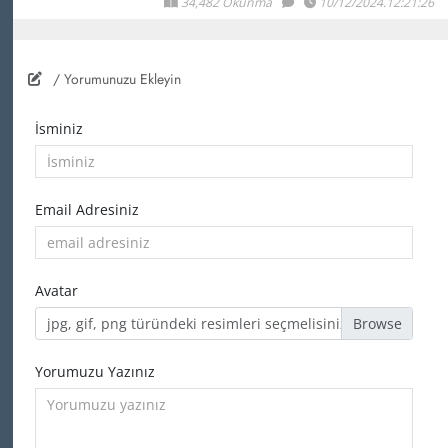
34,482 Okunma
10/12/2024.12:21:26
/ Yorumunuzu Ekleyin
İsminiz
Email Adresiniz
Avatar
jpg, gif, png türündeki resimleri seçmelisiniz
Yorumuzu Yazınız