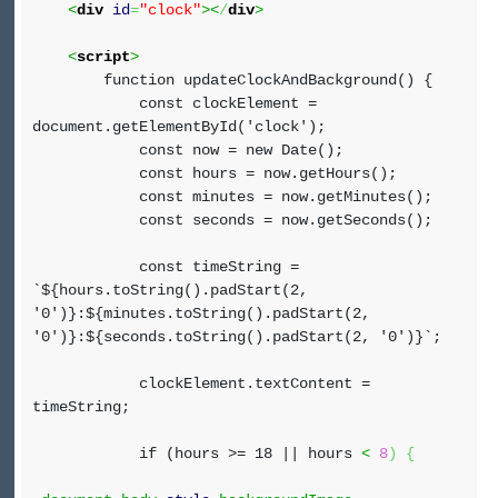
<
div
id
=
"clock"
><
/
div
>
<
script
>
function updateClockAndBackground() {
const clockElement =
document.getElementById('clock');
const now = new Date();
const hours = now.getHours();
const minutes = now.getMinutes();
const seconds = now.getSeconds();
const timeString =
`${hours.toString().padStart(2,
'0')}:${minutes.toString().padStart(2,
'0')}:${seconds.toString().padStart(2, '0')}`;
clockElement.textContent =
timeString;
if (hours >= 18 || hours
<
8
)
{