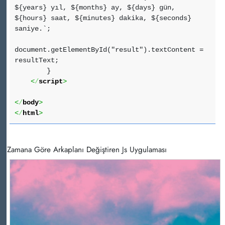
${years} yıl, ${months} ay, ${days} gün,
${hours} saat, ${minutes} dakika, ${seconds}
saniye.`;
document.getElementById("result").textContent =
resultText;
}
<
/
script
>
<
/
body
>
<
/
html
>
Zamana Göre Arkaplanı Değiştiren Js Uygulaması