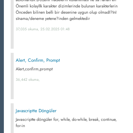
Önemli kolaylIk karakter dizimlerinde bulunan karakterlerin
Önceden bilinen belli bir desenine uygun olup olmadI?InI
sInama/deneme yetene?inden gelmektedir
37,035 okuma, 25.02.2025 01:48
Alert, Confirm, Prompt
Alert,confirm,prompt
36,442 okuma,
Javascriptte Döngüler
Javascriptte döngüler for, while, do-while, break, continue,
for-in