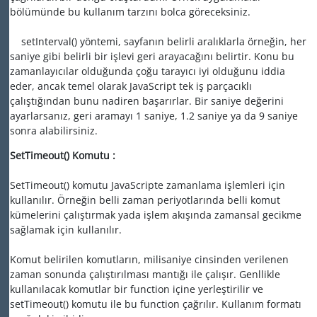
bölümünde bu kullanım tarzını bolca göreceksiniz.
setInterval() yöntemi, sayfanın belirli aralıklarla örneğin, her
saniye gibi belirli bir işlevi geri arayacağını belirtir. Konu bu
zamanlayıcılar olduğunda çoğu tarayıcı iyi olduğunu iddia
eder, ancak temel olarak JavaScript tek iş parçacıklı
çalıştığından bunu nadiren başarırlar. Bir saniye değerini
ayarlarsanız, geri aramayı 1 saniye, 1.2 saniye ya da 9 saniye
sonra alabilirsiniz.
SetTimeout() Komutu :
SetTimeout() komutu JavaScripte zamanlama işlemleri için
kullanılır. Örneğin belli zaman periyotlarında belli komut
kümelerini çalıştırmak yada işlem akışında zamansal gecikme
sağlamak için kullanılır.
Komut belirilen komutların, milisaniye cinsinden verilenen
zaman sonunda çalıştırılması mantığı ile çalışır. Genllikle
kullanılacak komutlar bir function içine yerleştirilir ve
setTimeout() komutu ile bu function çağrılır. Kullanım formatı