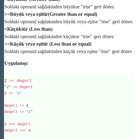
Soldaki operand sağdakinden büyükse "true" geri döner.
>=Büyük veya eşittir(Greater than or equal)
Soldaki operand sağdakinden büyük veya eşitse "true" geri döner.
<Küçüktür (Less than)
Soldaki operand sağdakinden küçükse "true" geri döner.
<=Küçük veya eşittir (Less than or equal)
Soldaki operand sağdakinden küçük veya eşitse "true" geri döner
Uygulanışı:
2
== deger1
"2"
== deger1
2
==
'
2'
deger1 !=
4
deger2 !=
"2"
2
=== deger1
deger2 ===
4