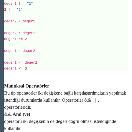
deger1 !==
"2"
2
!==
'
2'
deger2 > deger1
deger2 > deger1
deger1 >=
2
deger1 < deger2
deger1 <= deger2
deger1 <=
3
Mantıksal Operatörler
Bu tip operatörler iki değişkene bağlı karşılaştırılmaların yapılmak
istendiği durumlarda kullanılır. Operatörler && , || , !
operatörleridir.
&& And (ve)
operatörü iki değişkenin de değeri doğru olması istendiğinde
kullanılır