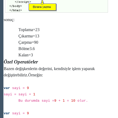
sonuç:
Toplama=23
Çıkarma=13
Çarpma=90
Bölme3.6
Kalan=3
Özel Operatörler
Bazen değişkenlerin değerini, kendisiyle işlem yaparak
değiştirebiliriz.Örneğin:
var
sayi =
9
sayi = sayi +
1
Bu durumda sayi =
9
+
1
=
10
olur.
var
sayi =
9