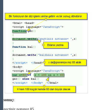
sonuç:
geçtiniz notunuz 85