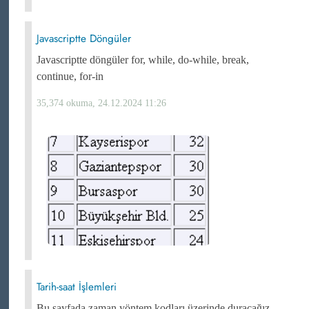
Javascriptte Döngüler
Javascriptte döngüler for, while, do-while, break,
continue, for-in
35,374 okuma, 24.12.2024 11:26
Tarih-saat İşlemleri
Bu sayfada zaman yöntem kodları üzerinde duracağız.