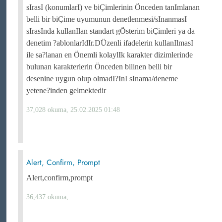
sIrasI (konumlarI) ve biÇimlerinin Önceden tanImlanan
belli bir biÇime uyumunun denetlenmesi/sInanmasI
sIrasInda kullanIlan standart gÖsterim biÇimleri ya da
denetim ?ablonlarIdIr.DÜzenli ifadelerin kullanIlmasI
ile sa?lanan en Önemli kolaylIk karakter dizimlerinde
bulunan karakterlerin Önceden bilinen belli bir
desenine uygun olup olmadI?InI sInama/deneme
yetene?inden gelmektedir
37,028 okuma, 25.02.2025 01:48
Alert, Confirm, Prompt
Alert,confirm,prompt
36,437 okuma,