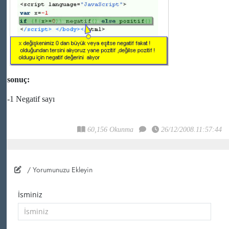
sonuç:
-1 Negatif sayı
60,156 Okunma
26/12/2008.11:57:44
/ Yorumunuzu Ekleyin
İsminiz