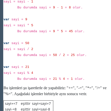
sayi = sayi -
1
Bu durumda sayi =
9
-
1
=
8
olur.
var
sayi =
9
sayi = sayi *
5
Bu durumda sayi =
9
*
5
=
45
olur.
var
sayi =
50
sayi = sayi /
2
Bu durumda sayi =
50
/
2
=
25
olur.
var
sayi =
21
sayi = sayi %
4
Bu durumda sayi =
21
%
4
=
1
olur.
Bu işlemleri şu işaretlerle de yapabiliriz: "+=", "-=", "*=", "/=" ve
"%=". Aşağıdaki işlemler birbiriyle aynı sonucu verir.
sayi+=7
eşittir
sayi=sayi+7
sayi-=8
eşittir
sayi=sayi-8