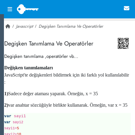
Javascript
Degişken Tanımlama Ve Operatörler
~ 60,156
Degişken Tanımlama Ve Operatörler
Degişken tanımlama ,operatörler vb...
Değişken tanımlamaları
JavaScript'te değişkenleri bildirmek için iki farklı yol kullanılabilir
:
1)
Sadece değer ataması yaparak. Örneğin, x = 35
2)
var anahtar sözcüğüyle birlikte kullanarak. Örneğin, var x = 35
var
sayi1
var
sayi2
sayi1=
5
sayi2=
10