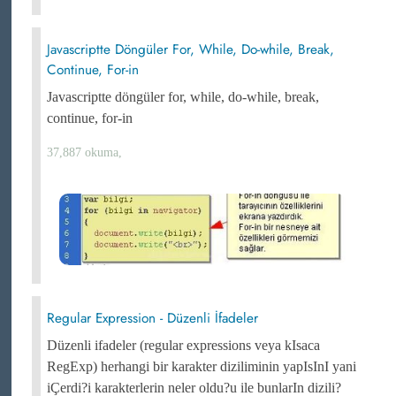
Javascriptte Döngüler For, While, Do-while, Break,
Continue, For-in
Javascriptte döngüler for, while, do-while, break,
continue, for-in
37,887 okuma,
Regular Expression - Düzenli İfadeler
Düzenli ifadeler (regular expressions veya kIsaca
RegExp) herhangi bir karakter diziliminin yapIsInI yani
iÇerdi?i karakterlerin neler oldu?u ile bunlarIn dizili?