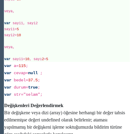
veya,
var
sayi1, sayi2
sayi1=
5
sayi2=
10
veya,
var
sayi1=
10
, sayı
2
=
5
var
a=
115
;
var
cevap=
null
;
var
bedel=
37.5
;
var
durum=
true
;
var
str="selam";
Değişkenleri Değerlendirmek
Bir değişkene veya dizi (array) öğesine herhangi bir değer tahsis
edilmemişse değeri undefined olarak belirlenir; ataması
yapılmamış bir değişkeni işleme soktuğumuzda bildirim türüne