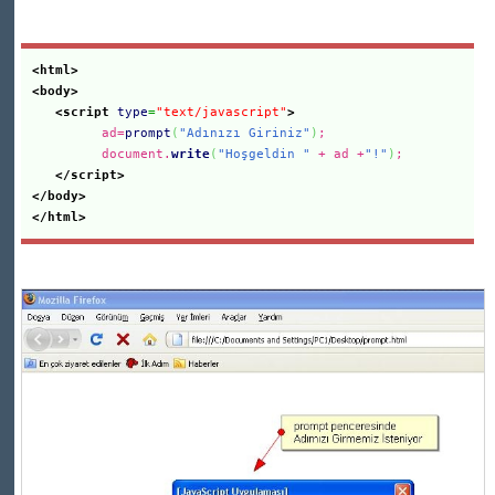
<html>
<body>
<script
type
=
"text/javascript"
>
ad=
prompt
(
"Adınızı Giriniz"
)
;
document.
write
(
"Hoşgeldin "
+ ad +
"!"
)
;
</script>
</body>
</html>