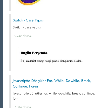
Switch - Case Yapısı
Switch - case yapısı
39,742 okuma,
Javascriptte Döngüler For, While, Do-while, Break,
Continue, For-in
Javascriptte döngüler for, while, do-while, break, continue,
for-in
37,884 okuma,