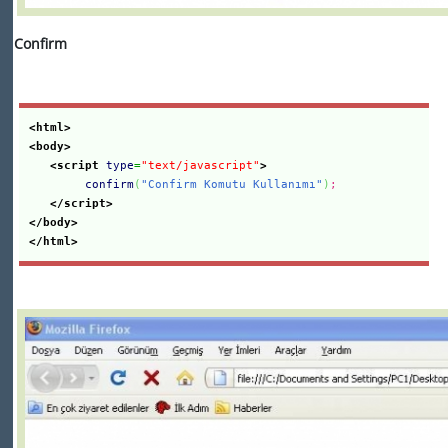
Confirm
<html>
<body>
<script
type
=
"text/javascript"
>
confirm
(
"Confirm Komutu Kullanımı"
)
;
</script>
</body>
</html>