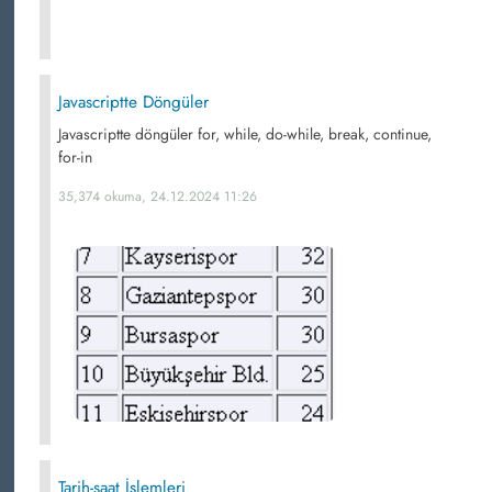
Javascriptte Döngüler
Javascriptte döngüler for, while, do-while, break, continue,
for-in
35,374 okuma, 24.12.2024 11:26
Tarih-saat İşlemleri