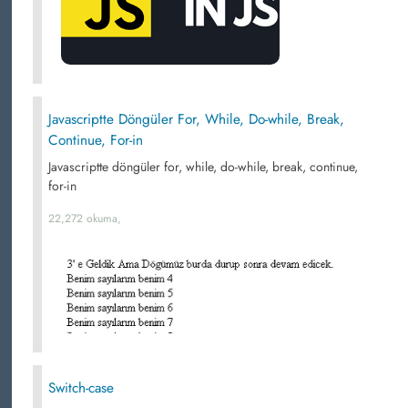
Javascriptte Döngüler For, While, Do-while, Break,
Continue, For-in
Javascriptte döngüler for, while, do-while, break, continue,
for-in
22,272 okuma,
Switch-case