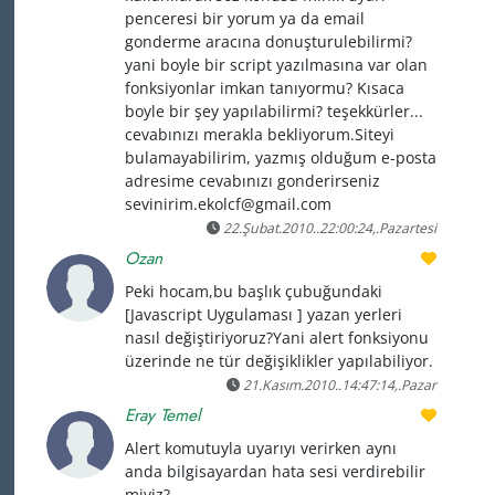
penceresi bir yorum ya da email
gonderme aracına donuşturulebilirmi?
yani boyle bir script yazılmasına var olan
fonksiyonlar imkan tanıyormu? Kısaca
boyle bir şey yapılabilirmi? teşekkürler...
cevabınızı merakla bekliyorum.Siteyi
bulamayabilirim, yazmış olduğum e-posta
adresime cevabınızı gonderirseniz
sevinirim.ekolcf@gmail.com
22.Şubat.2010..22:00:24,.Pazartesi
Ozan
Peki hocam,bu başlık çubuğundaki
[Javascript Uygulaması ] yazan yerleri
nasıl değiştiriyoruz?Yani alert fonksiyonu
üzerinde ne tür değişiklikler yapılabiliyor.
21.Kasım.2010..14:47:14,.Pazar
Eray Temel
Alert komutuyla uyarıyı verirken aynı
anda bilgisayardan hata sesi verdirebilir
miyiz?