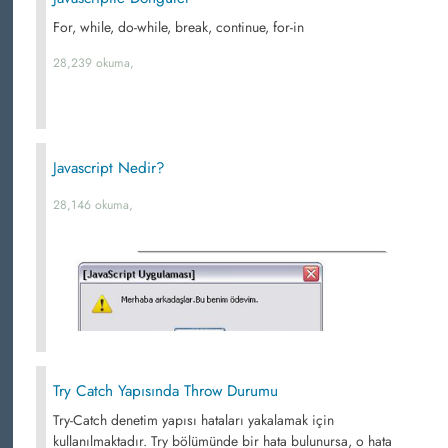
For, while, do-while, break, continue, for-in
28,239 okuma,
Javascript Nedir?
28,146 okuma,
Try Catch Yapısında Throw Durumu
Try-Catch denetim yapısı hataları yakalamak için
kullanılmaktadır. Try bölümünde bir hata bulunursa, o hata