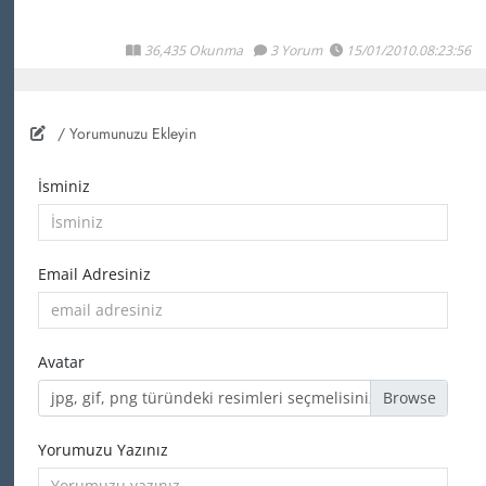
36,435 Okunma
3 Yorum
15/01/2010.08:23:56
/ Yorumunuzu Ekleyin
İsminiz
Email Adresiniz
Avatar
jpg, gif, png türündeki resimleri seçmelisiniz
Yorumuzu Yazınız