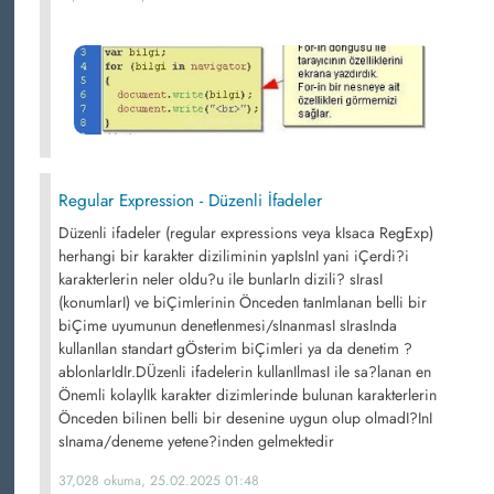
Regular Expression - Düzenli İfadeler
Düzenli ifadeler (regular expressions veya kIsaca RegExp)
herhangi bir karakter diziliminin yapIsInI yani iÇerdi?i
karakterlerin neler oldu?u ile bunlarIn dizili? sIrasI
(konumlarI) ve biÇimlerinin Önceden tanImlanan belli bir
biÇime uyumunun denetlenmesi/sInanmasI sIrasInda
kullanIlan standart gÖsterim biÇimleri ya da denetim ?
ablonlarIdIr.DÜzenli ifadelerin kullanIlmasI ile sa?lanan en
Önemli kolaylIk karakter dizimlerinde bulunan karakterlerin
Önceden bilinen belli bir desenine uygun olup olmadI?InI
sInama/deneme yetene?inden gelmektedir
37,028 okuma, 25.02.2025 01:48