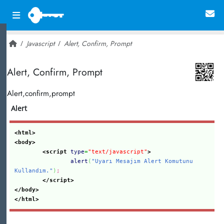
Javascript
Alert, Confirm, Prompt
~ 36,435
Alert, Confirm, Prompt
Alert,confirm,prompt
Alert
<html>
<body>
<script
type
=
"text/javascript"
>
alert
(
"Uyarı Mesajım Alert Komutunu
Kullandım."
)
;
</script>
</body>
</html>