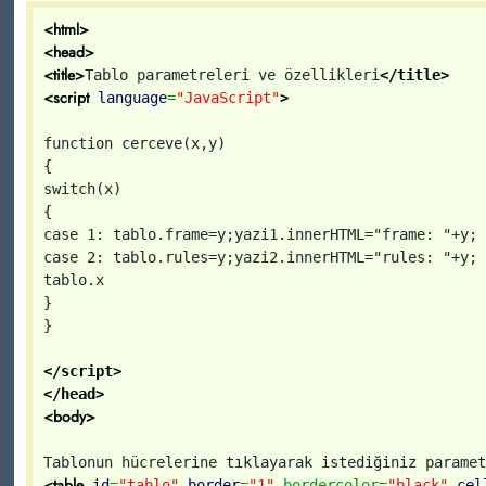
<html>
<head>
<title>
Tablo parametreleri ve özellikleri
</title>
<script
language
=
"JavaScript"
>
function cerceve(x,y)
{
switch(x)
{
case 1: tablo.frame=y;yazi1.innerHTML="frame: "+y; 
case 2: tablo.rules=y;yazi2.innerHTML="rules: "+y; 
tablo.x
}
}
</script>
</head>
<body>
Tablonun hücrelerine tıklayarak istediğiniz paramet
<table
id
=
"tablo"
border
=
"1"
bordercolor=
"black"
cel