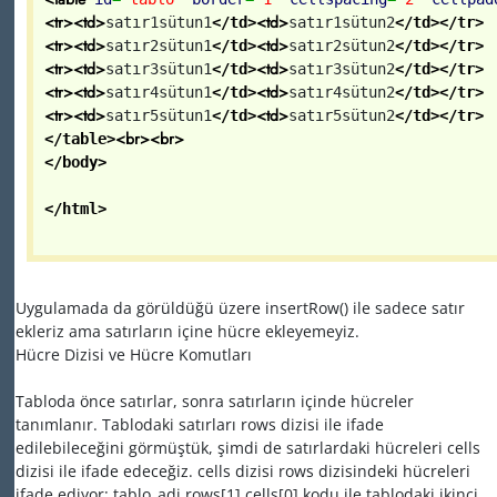
<tr>
<td>
<td>
satır1sütun1
</td>
satır1sütun2
</td>
</tr>
<tr>
<td>
<td>
satır2sütun1
</td>
satır2sütun2
</td>
</tr>
<tr>
<td>
<td>
satır3sütun1
</td>
satır3sütun2
</td>
</tr>
<tr>
<td>
<td>
satır4sütun1
</td>
satır4sütun2
</td>
</tr>
<tr>
<td>
<td>
satır5sütun1
</td>
satır5sütun2
</td>
</tr>
<br>
<br>
</table>
</body>
</html>
Uygulamada da görüldüğü üzere insertRow() ile sadece satır
ekleriz ama satırların içine hücre ekleyemeyiz.
Hücre Dizisi ve Hücre Komutları
Tabloda önce satırlar, sonra satırların içinde hücreler
tanımlanır. Tablodaki satırları rows dizisi ile ifade
edilebileceğini görmüştük, şimdi de satırlardaki hücreleri cells
dizisi ile ifade edeceğiz. cells dizisi rows dizisindeki hücreleri
ifade ediyor: tablo_adi.rows[1].cells[0] kodu ile tablodaki ikinci