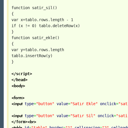
function satir_sil()
{
var x=tablo.rows.length - 1
if (x != 0) tablo.deleteRow(x)
}
function satir_ekle()
{
var y=tablo.rows.length
tablo.insertRow(y)
}
</script>
</head>
<body>
<form>
<input
type
=
"button"
value
=
"Satır Ekle"
onclick
=
"sat
<input
type
=
"button"
value
=
"Satır Sil"
onclick
=
"sati
<br>
</form>
<table
id
=
"tablo"
border
=
"1"
cellspacing
=
"2"
cellpad