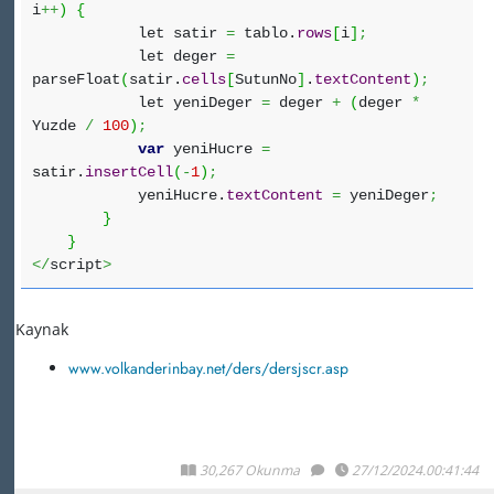
i
++
)
{
let satir
=
tablo.
rows
[
i
]
;
let deger
=
parseFloat
(
satir.
cells
[
SutunNo
]
.
textContent
)
;
let yeniDeger
=
deger
+
(
deger
*
Yuzde
/
100
)
;
var
yeniHucre
=
satir.
insertCell
(
-
1
)
;
yeniHucre.
textContent
=
yeniDeger
;
}
}
</
script
>
Kaynak
www.volkanderinbay.net/ders/dersjscr.asp
30,267 Okunma
27/12/2024.00:41:44