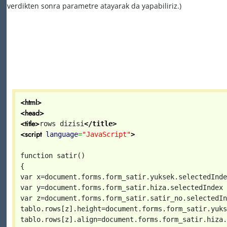
verdikten sonra parametre atayarak da yapabiliriz.)
<html>
<head>
<title>
rows dizisi
</title>
<script
language
=
"JavaScript"
>
function satir()
{
var x=document.forms.form_satir.yuksek.selectedInde
var y=document.forms.form_satir.hiza.selectedIndex
var z=document.forms.form_satir.satir_no.selectedIn
tablo.rows[z].height=document.forms.form_satir.yuks
tablo.rows[z].align=document.forms.form_satir.hiza.