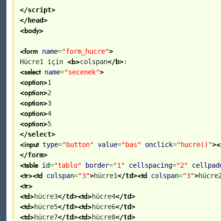
</script>
</head>
<body>
<form
name
=
"form_hucre"
>
<b>
Hücre1 için
colspan
</b>
:
<select
name
=
"secenek"
>
<option>
1
<option>
2
<option>
3
<option>
4
<option>
5
</select>
<input
<
type
=
"button"
value
=
"bas"
onclick
=
"hucre()"
>
</form>
<table
id
=
"tablo"
border
=
"1"
cellspacing
=
"2"
cellpad
<tr>
<td
<td
colspan
=
"3"
>
hücre1
</td>
colspan
=
"3"
>
hücre
<tr>
<td>
<td>
hücre3
</td>
hücre4
</td>
<td>
<td>
hücre5
</td>
hücre6
</td>
<td>
<td>
hücre7
</td>
hücre8
</td>