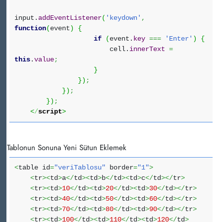
input.
addEventListener
(
'keydown'
,
function
(
event
)
{
if
(
event.
key
===
'Enter'
)
{
cell.
innerText
=
this
.
value
;
}
}
)
;
}
)
;
}
)
;
<
/
script
>
Tablonun Sonuna Yeni Sütun Eklemek
<
table id
=
"veriTablosu"
border
=
"1"
>
<
tr
><
td
>
a
</
td
><
td
>
b
</
td
><
td
>
c
</
td
></
tr
>
<
tr
><
td
>
10
</
td
><
td
>
20
</
td
><
td
>
30
</
td
></
tr
>
<
tr
><
td
>
40
</
td
><
td
>
50
</
td
><
td
>
60
</
td
></
tr
>
<
tr
><
td
>
70
</
td
><
td
>
80
</
td
><
td
>
90
</
td
></
tr
>
<
tr
><
td
>
100
</
td
><
td
>
110
</
td
><
td
>
120
</
td
>