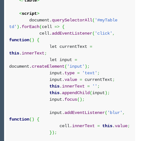
<
/
table
>
<
script
>
document.
querySelectorAll
(
'#myTable
td'
)
.
forEach
(
cell
=>
{
cell.
addEventListener
(
'click'
,
function
(
)
{
let currentText
=
this
.
innerText
;
let input
=
document.
createElement
(
'input'
)
;
input.
type
=
'text'
;
input.
value
=
currentText
;
this
.
innerText
=
''
;
this
.
appendChild
(
input
)
;
input.
focus
(
)
;
input.
addEventListener
(
'blur'
,
function
(
)
{
cell.
innerText
=
this
.
value
;
}
)
;