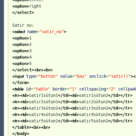
<option>
right
</select>
Satır no:
<select
name
=
"satir_no"
>
<option>
1
<option>
2
<option>
3
<option>
4
<option>
5
<br>
<br>
</select>
<input
<
type
=
"button"
value
=
"bas"
onclick
=
"satir()"
>
</form>
<table
id
=
"tablo"
border
=
"1"
cellspacing
=
"2"
cellpad
<tr>
<td>
<td>
satır1sütun1
</td>
satır1sütun2
</td>
</tr>
<tr>
<td>
<td>
satır2sütun1
</td>
satır2sütun2
</td>
</tr>
<tr>
<td>
<td>
satır3sütun1
</td>
satır3sütun2
</td>
</tr>
<tr>
<td>
<td>
satır4sütun1
</td>
satır4sütun2
</td>
</tr>
<tr>
<td>
<td>
satır5sütun1
</td>
satır5sütun2
</td>
</tr>
<br>
<br>
</table>
</body>