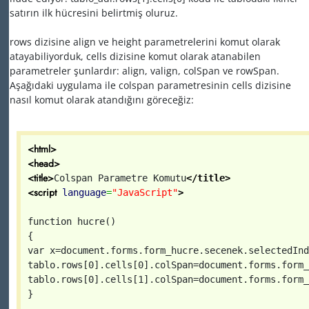
satırın ilk hücresini belirtmiş oluruz.
rows dizisine align ve height parametrelerini komut olarak
atayabiliyorduk, cells dizisine komut olarak atanabilen
parametreler şunlardır: align, valign, colSpan ve rowSpan.
Aşağıdaki uygulama ile colspan parametresinin cells dizisine
nasıl komut olarak atandığını göreceğiz:
<html>
<head>
<title>
Colspan Parametre Komutu
</title>
<script
language
=
"JavaScript"
>
function hucre()
{
var x=document.forms.form_hucre.secenek.selectedInd
tablo.rows[0].cells[0].colSpan=document.forms.form_
tablo.rows[0].cells[1].colSpan=document.forms.form_
}