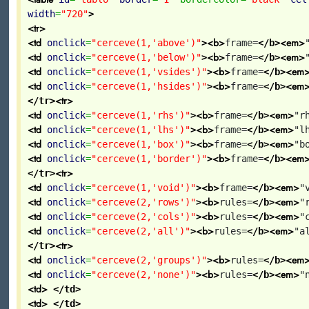
width
=
"720"
>
<tr>
<td
<b>
<em>
onclick
=
"cerceve(1,'above')"
>
frame=
</b>
<td
<b>
<em>
onclick
=
"cerceve(1,'below')"
>
frame=
</b>
<td
<b>
<em
onclick
=
"cerceve(1,'vsides')"
>
frame=
</b>
<td
<b>
<em
onclick
=
"cerceve(1,'hsides')"
>
frame=
</b>
<tr>
</tr>
<td
<b>
<em>
onclick
=
"cerceve(1,'rhs')"
>
frame=
</b>
"r
<td
<b>
<em>
onclick
=
"cerceve(1,'lhs')"
>
frame=
</b>
"l
<td
<b>
<em>
onclick
=
"cerceve(1,'box')"
>
frame=
</b>
"b
<td
<b>
<em
onclick
=
"cerceve(1,'border')"
>
frame=
</b>
<tr>
</tr>
<td
<b>
<em>
onclick
=
"cerceve(1,'void')"
>
frame=
</b>
"
<td
<b>
<em>
onclick
=
"cerceve(2,'rows')"
>
rules=
</b>
"
<td
<b>
<em>
onclick
=
"cerceve(2,'cols')"
>
rules=
</b>
"
<td
<b>
<em>
onclick
=
"cerceve(2,'all')"
>
rules=
</b>
"a
<tr>
</tr>
<td
<b>
<em
onclick
=
"cerceve(2,'groups')"
>
rules=
</b>
<td
<b>
<em>
onclick
=
"cerceve(2,'none')"
>
rules=
</b>
"
<td>
</td>
<td>
</td>