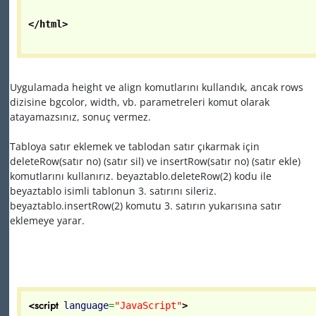
</html>
Uygulamada height ve align komutlarını kullandık, ancak rows
dizisine bgcolor, width, vb. parametreleri komut olarak
atayamazsınız, sonuç vermez.
Tabloya satır eklemek ve tablodan satır çıkarmak için
deleteRow(satır no) (satır sil) ve insertRow(satır no) (satır ekle)
komutlarını kullanırız. beyaztablo.deleteRow(2) kodu ile
beyaztablo isimli tablonun 3. satırını sileriz.
beyaztablo.insertRow(2) komutu 3. satırın yukarısına satır
eklemeye yarar.
<script
language
=
"JavaScript"
>