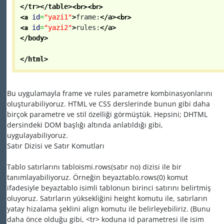
<br>
<br>
</tr>
</table>
<a
<br>
id
=
"yazi1"
>
frame:
</a>
<a
id
=
"yazi2"
>
rules:
</a>
</body>
</html>
Bu uygulamayla frame ve rules parametre kombinasyonlarını
oluşturabiliyoruz. HTML ve CSS derslerinde bunun gibi daha
birçok parametre ve stil özelliği görmüştük. Hepsini; DHTML
dersindeki DOM başlığı altında anlatıldığı gibi,
uygulayabiliyoruz.
Satır Dizisi ve Satır Komutları
Tablo satırlarını tabloismi.rows(satır no) dizisi ile bir
tanımlayabiliyoruz. Örneğin beyaztablo.rows(0) komut
ifadesiyle beyaztablo isimli tablonun birinci satırını belirtmiş
oluyoruz. Satırların yüksekliğini height komutu ile, satırların
yatay hizalama şeklini align komutu ile belirleyebiliriz. (Bunu
daha önce olduğu gibi, <tr> koduna id parametresi ile isim