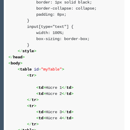
border: 1px solid black;
border-collapse: collapse;
padding: 8px;
}
input[type="text"] {
width: 100%;
box-sizing: border-box;
}
<
/
style
>
<
/
head
>
<
body
>
<
table
id
=
"myTable"
>
<
tr
>
<
td
>
Hücre 1
<
/
td
>
<
td
>
Hücre 2
<
/
td
>
<
/
tr
>
<
tr
>
<
td
>
Hücre 3
<
/
td
>
<
td
>
Hücre 4
<
/
td
>
<
/
tr
>