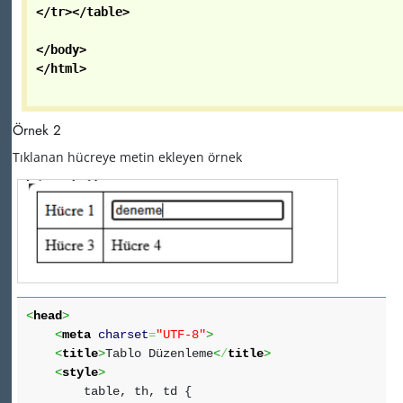
</tr>
</table>
</body>
</html>
Örnek 2
Tıklanan hücreye metin ekleyen örnek
<
head
>
<
meta
charset
=
"UTF-8"
>
<
title
>
Tablo Düzenleme
<
/
title
>
<
style
>
table, th, td {