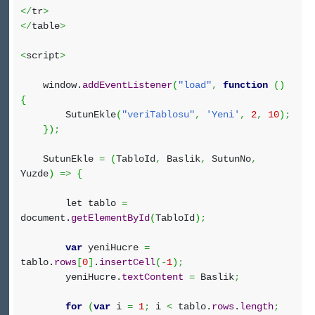
</
tr
>
</
table
>
<
script
>
window.
addEventListener
(
"load"
,
function
(
)
{
SutunEkle
(
"veriTablosu"
,
'Yeni'
,
2
,
10
)
;
}
)
;
SutunEkle
=
(
TabloId
,
Baslik
,
SutunNo
,
Yuzde
)
=>
{
let tablo
=
document.
getElementById
(
TabloId
)
;
var
yeniHucre
=
tablo.
rows
[
0
]
.
insertCell
(
-
1
)
;
yeniHucre.
textContent
=
Baslik
;
for
(
var
i
=
1
;
i
<
tablo.
rows
.
length
;