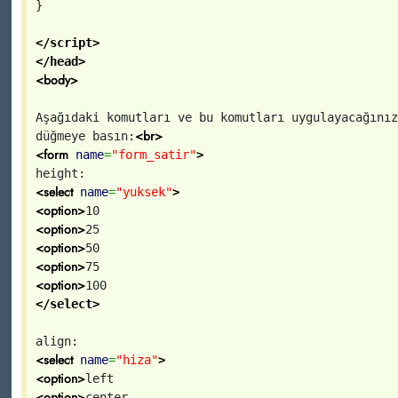
}
</script>
</head>
<body>
Aşağıdaki komutları ve bu komutları uygulayacağınız
<br>
düğmeye basın:
<form
name
=
"form_satir"
>
height:
<select
name
=
"yuksek"
>
<option>
10
<option>
25
<option>
50
<option>
75
<option>
100
</select>
align:
<select
name
=
"hiza"
>
<option>
left
<option>
center