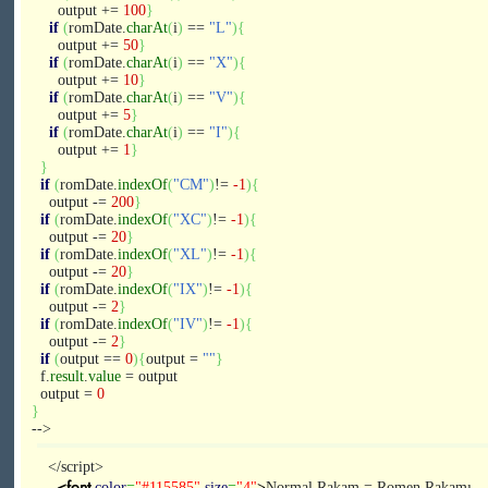
output +=
100
}
if
(
romDate.
charAt
(
i
)
==
"L"
)
{
output +=
50
}
if
(
romDate.
charAt
(
i
)
==
"X"
)
{
output +=
10
}
if
(
romDate.
charAt
(
i
)
==
"V"
)
{
output +=
5
}
if
(
romDate.
charAt
(
i
)
==
"I"
)
{
output +=
1
}
}
if
(
romDate.
indexOf
(
"CM"
)
!=
-1
)
{
output -=
200
}
if
(
romDate.
indexOf
(
"XC"
)
!=
-1
)
{
output -=
20
}
if
(
romDate.
indexOf
(
"XL"
)
!=
-1
)
{
output -=
20
}
if
(
romDate.
indexOf
(
"IX"
)
!=
-1
)
{
output -=
2
}
if
(
romDate.
indexOf
(
"IV"
)
!=
-1
)
{
output -=
2
}
if
(
output ==
0
)
{
output =
""
}
f.
result
.
value
= output
output =
0
}
-->
</script>
<font
color
=
"#115585"
size
=
"4"
>
Normal Rakam = Romen Rakamı