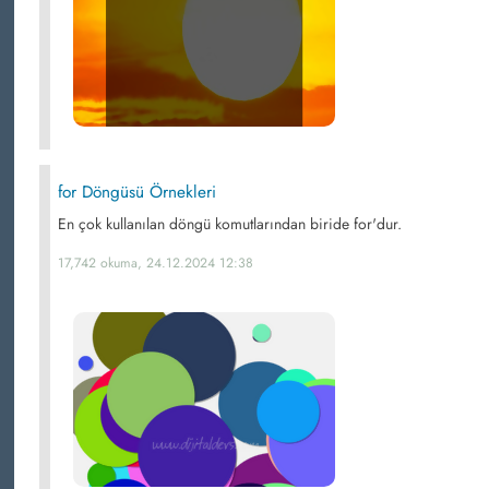
for Döngüsü Örnekleri
En çok kullanılan döngü komutlarından biride for'dur.
17,742 okuma, 24.12.2024 12:38