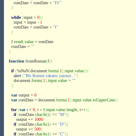
romDate = romDate +
"IV"
}
while
(
input >
0
)
{
input = input -
1
romDate = romDate +
"I"
}
f.
result
.
value
= romDate
romDate =
""
}
function
fromRoman
(
f
)
{
if
(
!isNaN
(
document.
forms
[
1
]
.
input
.
value
)
)
{
alert
(
"Bir Romen rakamı yazınız..."
)
document.
forms
[
1
]
.
input
.
value
=
""
}
var
output =
0
var
romDate = document.
forms
[
1
]
.
input
.
value
.
toUpperCase
(
)
for
(
var
i =
0
; i < f.
input
.
value
.
length
; i++
)
{
if
(
romDate.
charAt
(
i
)
==
"M"
)
{
output +=
1000
}
if
(
romDate.
charAt
(
i
)
==
"D"
)
{
output +=
500
}
if
(
romDate.
charAt
(
i
)
==
"C"
)
{