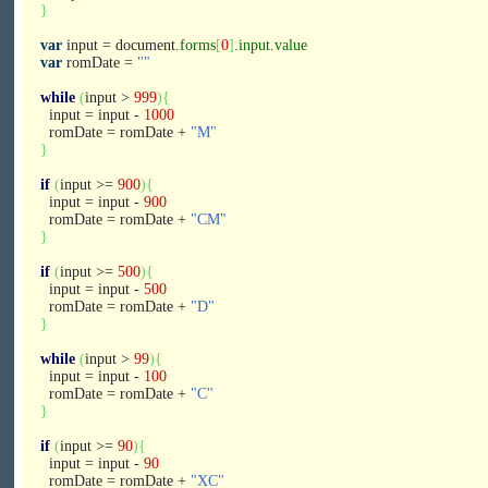
}
var
input = document.
forms
[
0
]
.
input
.
value
var
romDate =
""
while
(
input >
999
)
{
input = input -
1000
romDate = romDate +
"M"
}
if
(
input >=
900
)
{
input = input -
900
romDate = romDate +
"CM"
}
if
(
input >=
500
)
{
input = input -
500
romDate = romDate +
"D"
}
while
(
input >
99
)
{
input = input -
100
romDate = romDate +
"C"
}
if
(
input >=
90
)
{
input = input -
90
romDate = romDate +
"XC"