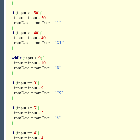
}
if
(
input >=
50
)
{
input = input -
50
romDate = romDate +
"L"
}
if
(
input >=
40
)
{
input = input -
40
romDate = romDate +
"XL"
}
while
(
input >
9
)
{
input = input -
10
romDate = romDate +
"X"
}
if
(
input ==
9
)
{
input = input -
9
romDate = romDate +
"IX"
}
if
(
input >=
5
)
{
input = input -
5
romDate = romDate +
"V"
}
if
(
input ==
4
)
{
input = input -
4