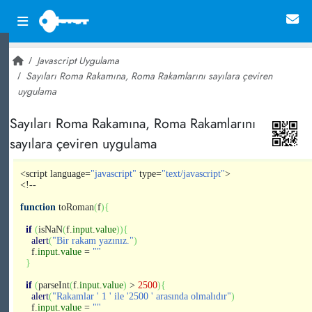
Javascript Uygulama
Sayıları Roma Rakamına, Roma Rakamlarını sayılara çeviren
uygulama
~ 27,059
Sayıları Roma Rakamına, Roma Rakamlarını
sayılara çeviren uygulama
<script language=
"javascript"
type=
"text/javascript"
>
<!--
function
toRoman
(
f
)
{
if
(
isNaN
(
f.
input
.
value
)
)
{
alert
(
"Bir rakam yazınız."
)
f.
input
.
value
=
""
}
if
(
parseInt
(
f.
input
.
value
)
>
2500
)
{
alert
(
"Rakamlar ' 1 ' ile '2500 ' arasında olmalıdır"
)
f.
input
.
value
=
""