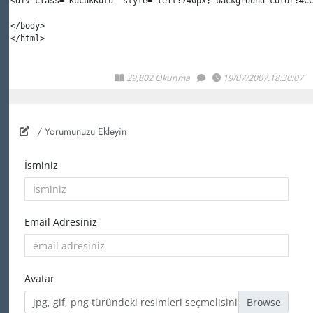
<
div
 class
=
"KucukKutu" 
style
=
"left:740px; background-color:#C
</body>
</html>
29,802 Okunma
19/07/2007.18:30:07
/ Yorumunuzu Ekleyin
İsminiz
Email Adresiniz
Avatar
jpg, gif, png türündeki resimleri seçmelisiniz