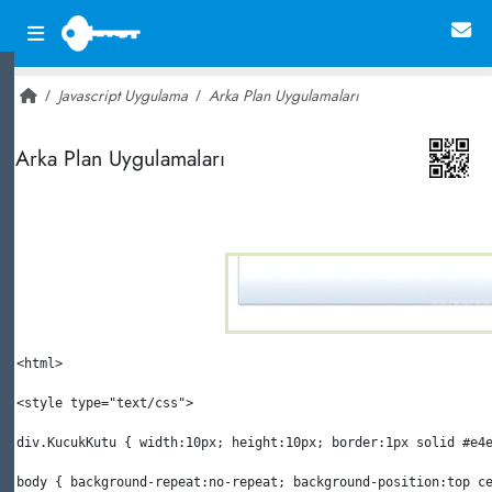
Javascript Uygulama
Arka Plan Uygulamaları
~ 29,802
Arka Plan Uygulamaları
<
html
>
<
style
 type
=
"text/css"
>
div.KucukKutu { width:10px; height:10px; border:1px solid #e4
body { background-repeat:no-repeat; background-position:top c