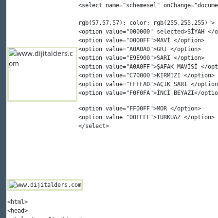
<
select
 name
=
"schemesel" 
onChange
=
"docume
rgb(57,57,57); color: rgb(255,255,255)"
> 
<
option
 value
=
"000000" 
selected
>SİYAH </
o
<
option
 value
=
"0000FF"
>MAVİ </
option
> 
<
option
 value
=
"A0A0A0"
>GRİ </
option
> 
<
option
 value
=
"E9E900"
>SARI </
option
> 
<
option
 value
=
"A0A0FF"
>ŞAFAK MAVİSİ </
opt
<
option
 value
=
"C70000"
>KIRMIZI </
option
> 
<
option
 value
=
"FFFFA0"
>AÇIK SARI </
option
<
option
 value
=
"F0F0FA"
>İNCİ BEYAZI</
optio
<
option
 value
=
"FF00FF"
>MOR </
option
> 
<
option
 value
=
"00FFFF"
>TURKUAZ </
option
> 
</
select
>
<
html
>
<head>