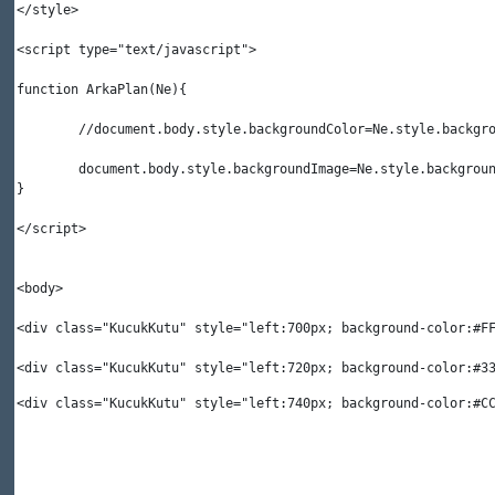
</
style
>
<
script
 type
=
"text/javascript"
>
function ArkaPlan(Ne){
	//document.body.style.backgroundColor=Ne.style.backgr
	document.body.style.backgroundImage=Ne.style.backgrou
}
</
script
>
<
body
>
<
div
 class
=
"KucukKutu" 
style
=
"left:700px; background-color:#F
<
div
 class
=
"KucukKutu" 
style
=
"left:720px; background-color:#3
<
div
 class
=
"KucukKutu" 
style
=
"left:740px; background-color:#C