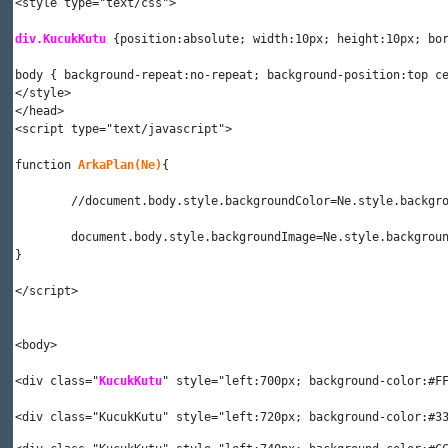
<
style
 type
=
"text/css"
>
div.KucukKutu 
{
position:absolute; 
width:10px; height:10px; bo
body { background-repeat:no-repeat; background-position:top c
</
style
>
</head>
<
script
 type
=
"text/javascript"
>
function 
ArkaPlan(Ne)
{
	//document.body.style.backgroundColor=Ne.style.backgr
	document.body.style.backgroundImage=Ne.style.backgrou
}
</
script
>
<
body
>
<
div
 class
=
"
KucukKutu
" 
style
=
"left:700px; background-color:#F
<
div
 class
=
"KucukKutu" 
style
=
"left:720px; background-color:#3