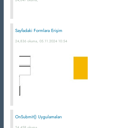
24,847 okuma,
Sayfadaki Formlara Erişim
24,836 okuma, 05.11.2024 10:54
OnSubmit() Uygulamaları
24,458 okuma,