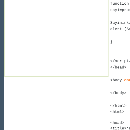
functio
sayi=pro
Sayinink
alert (S
}
</script
</head>
<body
on
</body>
</html>
<
html
>
<
head
>
<
title
>j