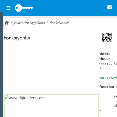
Javascript Uygulama
Fonksiyonlar
~ 22,957
Fonksiyonlar
<
html
>
<
head
>
<
script
 t
<!--
var sayi=
function 
	
	
}