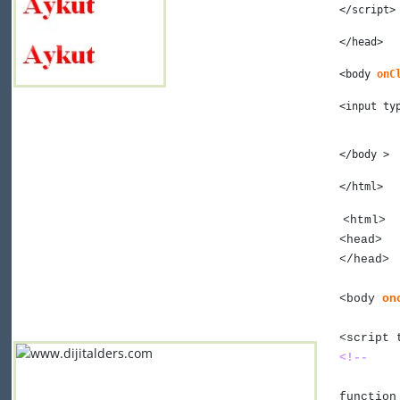
</
script
>
</
head
>
<
body
onC
<
input
 ty
</
body
>
</
html
>
<html>
<head>
</head>
<body
on
<script 
<!--
functio