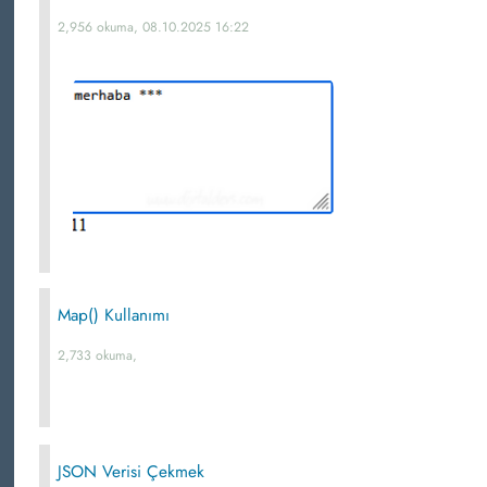
2,956 okuma, 08.10.2025 16:22
Map() Kullanımı
2,733 okuma,
JSON Verisi Çekmek