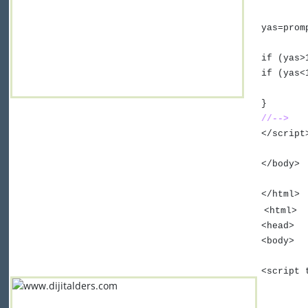
yas=prom
if (yas>
if (yas<
}
//-->
</script
</body>
</html>
<html>
<head>
<body>
<script 