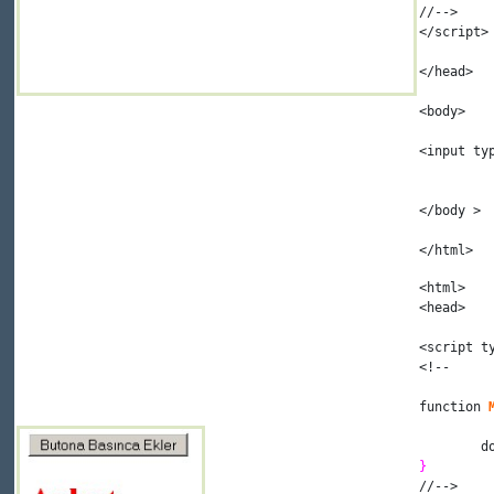
//-->
</
script
>
</
head
>
<
body
>
<
input
 ty
</
body
>
</
html
>
<
html
>
<
head
>
<
script
 t
<!--
function 
	
}
//-->