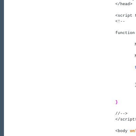
</
head
>
<
script
 
<!--
function
	
}
//-->
</
script
<
body
on