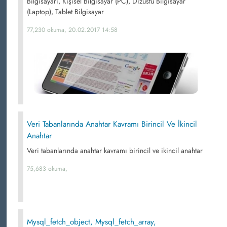
Bilgisayarı, Kişisel Bilgisayar (PC), Dizüstü Bilgisayar
(Laptop), Tablet Bilgisayar
77,230 okuma, 20.02.2017 14:58
Veri Tabanlarında Anahtar Kavramı Birincil Ve İkincil
Anahtar
Veri tabanlarında anahtar kavramı birincil ve ikincil anahtar
75,683 okuma,
Mysql_fetch_object, Mysql_fetch_array,