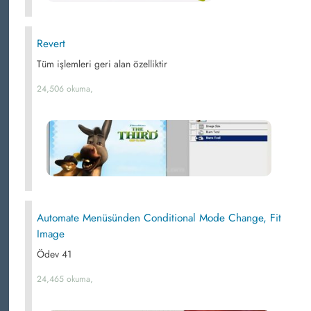
Revert
Tüm işlemleri geri alan özelliktir
24,506 okuma,
Automate Menüsünden Conditional Mode Change, Fit
Image
Ödev 41
24,465 okuma,