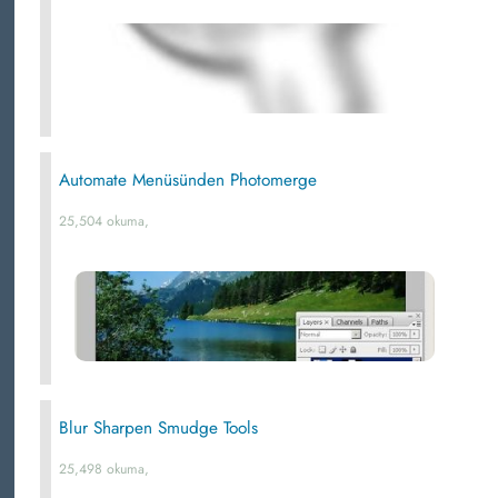
Automate Menüsünden Photomerge
25,504 okuma,
Blur Sharpen Smudge Tools
25,498 okuma,