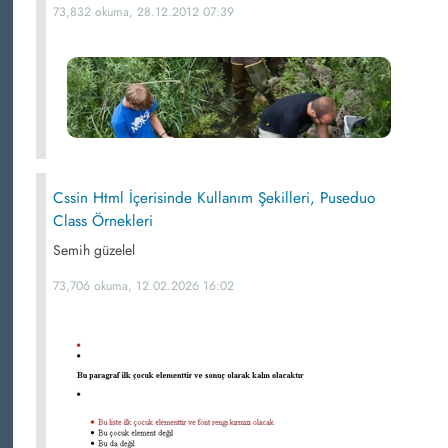
73,832 okuma, 28.12.2012 07:39
Cssin Html İçerisinde Kullanım Şekilleri, Puseduo
Class Örnekleri
Semih güzelel
73,706 okuma, 12.02.2026 16:02