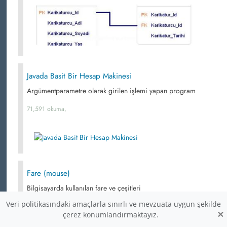
Javada Basit Bir Hesap Makinesi
Argümentparametre olarak girilen işlemi yapan program
71,591 okuma,
Fare (mouse)
Bilgisayarda kullanılan fare ve çeşitleri
Veri politikasındaki amaçlarla sınırlı ve mevzuata uygun şekilde
70,860 okuma, 02.12.2014 00:36
×
çerez konumlandırmaktayız.