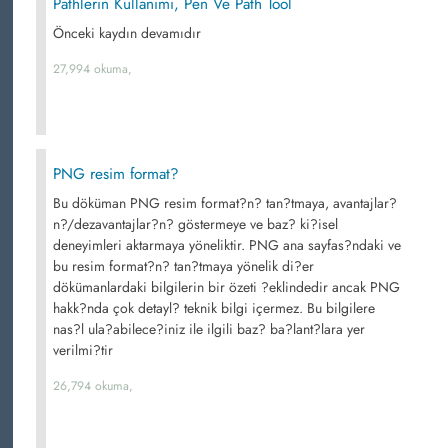
Pathlerin Kullanımı, Pen Ve Path Tool
Önceki kaydın devamıdır
27,994 okuma,
PNG resim format?
Bu döküman PNG resim format?n? tan?tmaya, avantajlar?
n?/dezavantajlar?n? göstermeye ve baz? ki?isel
deneyimleri aktarmaya yöneliktir. PNG ana sayfas?ndaki ve
bu resim format?n? tan?tmaya yönelik di?er
dökümanlardaki bilgilerin bir özeti ?eklindedir ancak PNG
hakk?nda çok detayl? teknik bilgi içermez. Bu bilgilere
nas?l ula?abilece?iniz ile ilgili baz? ba?lant?lara yer
verilmi?tir
26,794 okuma,