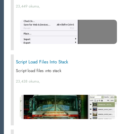
23,449 okuma,
Script Load Files Into Stack
Script load files ınto stack
23,438 okuma,