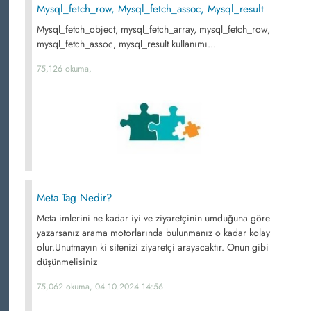
Mysql_fetch_row, Mysql_fetch_assoc, Mysql_result
Mysql_fetch_object, mysql_fetch_array, mysql_fetch_row,
mysql_fetch_assoc, mysql_result kullanımı...
75,126 okuma,
Meta Tag Nedir?
Meta imlerini ne kadar iyi ve ziyaretçinin umduğuna göre
yazarsanız arama motorlarında bulunmanız o kadar kolay
olur.Unutmayın ki sitenizi ziyaretçi arayacaktır. Onun gibi
düşünmelisiniz
75,062 okuma, 04.10.2024 14:56