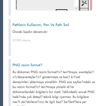
Pathlerin Kullanımı, Pen Ve Path Tool
Önceki kaydın devamıdır
27,992 okuma,
PNG resim format?
Bu döküman PNG resim format?n? tan?tmaya, avantajlar?
n?/dezavantajlar?n? göstermeye ve baz? ki?isel
deneyimleri aktarmaya yöneliktir. PNG ana sayfas?ndaki ve
bu resim format?n? tan?tmaya yönelik di?er
dökümanlardaki bilgilerin bir özeti ?eklindedir ancak PNG
hakk?nda çok detayl? teknik bilgi içermez. Bu bilgilere
nas?l ula?abilece?iniz ile ilgili baz? ba?lant?lara yer