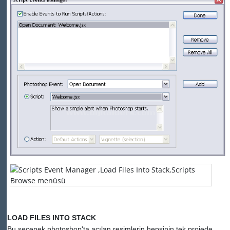
LOAD FILES INTO STACK
Bu seçenek photoshop'ta açılan resimlerin hepsinin tek projede