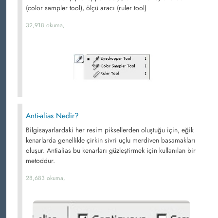
(color sampler tool), ölçü aracı (ruler tool)
32,918 okuma,
Anti-alias Nedir?
Bilgisayarlardaki her resim piksellerden oluştuğu için, eğik
kenarlarda genellikle çirkin sivri uçlu merdiven basamakları
oluşur. Antialias bu kenarları güzleştirmek için kullanılan bir
metoddur.
28,683 okuma,