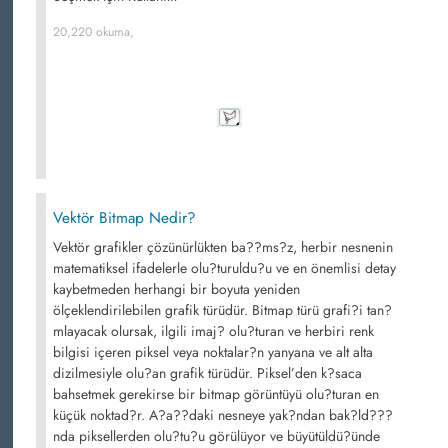
20,220 okuma,
Vektör Bitmap Nedir?
Vektör grafikler çözünürlükten ba??ms?z, herbir nesnenin
matematiksel ifadelerle olu?turuldu?u ve en önemlisi detay
kaybetmeden herhangi bir boyuta yeniden
ölçeklendirilebilen grafik türüdür. Bitmap türü grafi?i tan?
mlayacak olursak, ilgili imaj? olu?turan ve herbiri renk
bilgisi içeren piksel veya noktalar?n yanyana ve alt alta
dizilmesiyle olu?an grafik türüdür. Piksel’den k?saca
bahsetmek gerekirse bir bitmap görüntüyü olu?turan en
küçük noktad?r. A?a??daki nesneye yak?ndan bak?ld???
nda piksellerden olu?tu?u görülüyor ve büyütüldü?ünde