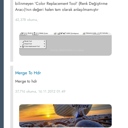
bilinmeyen 'Color Replacement Tool' (Renk Değiştirme
Aracı)'nın değeri halen tam olarak anlaşılmamıştır
42,378 okuma,
Merge To Hdr
Merge to hdr
37,716 okuma, 16.11.2012 01:49