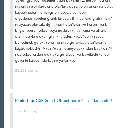
Vektör grafikler çözünürlükten ba??ms?z, herbir nesnenin
matematiksel ifadelerle olu?turuldu?u ve en önemlisi detay
kaybetmeden herhangi bir boyuta yeniden
ölçeklendirilebilen grafik türüdür. Bitmap türü grafi?i tan?
mlayacak olursak, ilgili imaj? olu?turan ve herbiri renk
bilgisi içeren piksel veya noktalar?n yanyana ve alt alta
dizilmesiyle olu?an grafik türüdür. Piksel’den k?saca
bahsetmek gerekirse bir bitmap görüntüyü olu?turan en
küçük noktad?r. A?a??daki nesneye yak?ndan bak?ld???
nda piksellerden olu?tu?u görülüyor ve büyütüldü?ünde
görüntü kalitesinde kay?p ya?an?yor
20,206 okuma,
Photoshop CS3 Smart Object nedir? nasıl kullanılır?
19,731 okuma,