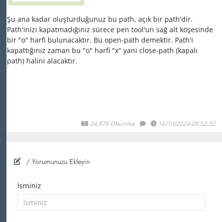
Şu ana kadar oluşturduğunuz bu path, açık bir path'dir.
Path'inizi kapatmadığınız sürece pen tool'un sağ alt köşesinde
bir "o" harfi bulunacaktır. Bu open-path demektir. Path'i
kapattığınız zaman bu "o" harfi "x" yani close-path (kapalı
path) halini alacaktır.
24,978 Okunma
16/10/2024.09:52:32
/ Yorumunuzu Ekleyin
İsminiz