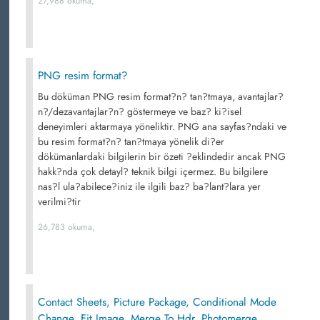
27,988 okuma,
PNG resim format?
Bu döküman PNG resim format?n? tan?tmaya, avantajlar?
n?/dezavantajlar?n? göstermeye ve baz? ki?isel
deneyimleri aktarmaya yöneliktir. PNG ana sayfas?ndaki ve
bu resim format?n? tan?tmaya yönelik di?er
dökümanlardaki bilgilerin bir özeti ?eklindedir ancak PNG
hakk?nda çok detayl? teknik bilgi içermez. Bu bilgilere
nas?l ula?abilece?iniz ile ilgili baz? ba?lant?lara yer
verilmi?tir
26,783 okuma,
Contact Sheets, Picture Package, Conditional Mode
Change, Fit Image, Merge To Hdr, Photomerge