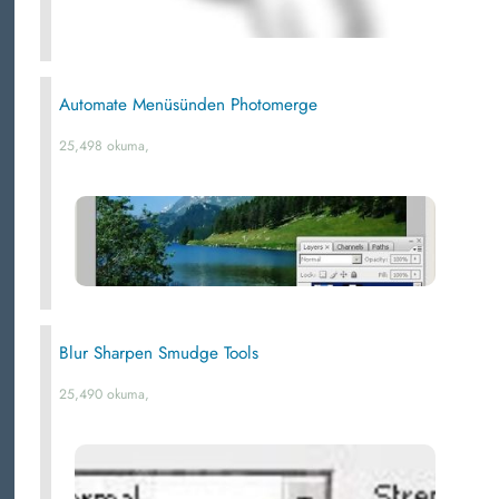
Automate Menüsünden Photomerge
25,498 okuma,
Blur Sharpen Smudge Tools
25,490 okuma,