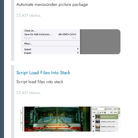
Automate menüsünden picture package
23,437 okuma,
Script Load Files Into Stack
Script load files ınto stack
23,431 okuma,