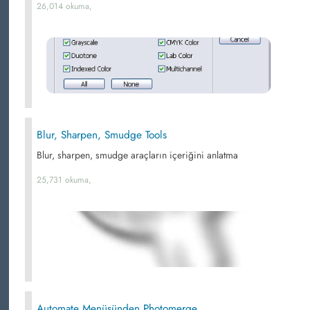
26,014 okuma,
Blur, Sharpen, Smudge Tools
Blur, sharpen, smudge araçların içeriğini anlatma
25,731 okuma,
Automate Menüsünden Photomerge