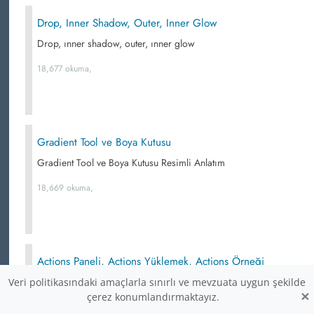
Drop, Inner Shadow, Outer, Inner Glow
Drop, ınner shadow, outer, ınner glow
18,677 okuma,
Gradient Tool ve Boya Kutusu
Gradient Tool ve Boya Kutusu Resimli Anlatım
18,669 okuma,
Actions Paneli, Actions Yüklemek, Actions Örneği
Actions paneli, actions yüklemek, actions örneği
Veri politikasındaki amaçlarla sınırlı ve mevzuata uygun şekilde
×
çerez konumlandırmaktayız.
18,371 okuma,