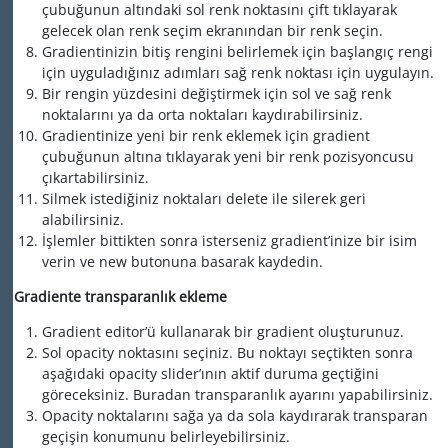
çubuğunun altındaki sol renk noktasını çift tıklayarak
gelecek olan renk seçim ekranından bir renk seçin.
Gradientinizin bitiş rengini belirlemek için başlangıç rengi
için uyguladığınız adımları sağ renk noktası için uygulayın.
Bir rengin yüzdesini değiştirmek için sol ve sağ renk
noktalarını ya da orta noktaları kaydırabilirsiniz.
Gradientinize yeni bir renk eklemek için gradient
çubuğunun altına tıklayarak yeni bir renk pozisyoncusu
çıkartabilirsiniz.
Silmek istediğiniz noktaları delete ile silerek geri
alabilirsiniz.
İşlemler bittikten sonra isterseniz gradient’inize bir isim
verin ve new butonuna basarak kaydedin.
Gradiente transparanlık ekleme
G
radient editor’ü kullanarak bir gradient oluşturunuz.
Sol opacity noktasını seçiniz. Bu noktayı seçtikten sonra
aşağıdaki opacity slider’ının aktif duruma geçtiğini
göreceksiniz. Buradan transparanlık ayarını yapabilirsiniz.
Opacity noktalarını sağa ya da sola kaydırarak transparan
geçişin konumunu belirleyebilirsiniz.