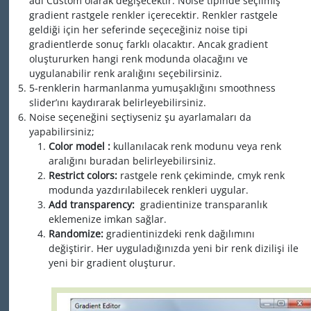
adı Custom olarak değişecektir. Noise tipinde seçilmiş
gradient rastgele renkler içerecektir. Renkler rastgele
geldiği için her seferinde seçeceğiniz noise tipi
gradientlerde sonuç farklı olacaktır. Ancak gradient
oluştururken hangi renk modunda olacağını ve
uygulanabilir renk aralığını seçebilirsiniz.
5-renklerin harmanlanma yumuşaklığını smoothness
slider’ını kaydırarak belirleyebilirsiniz.
Noise seçeneğini seçtiyseniz şu ayarlamaları da
yapabilirsiniz;
Color model :
kullanılacak renk modunu veya renk
aralığını buradan belirleyebilirsiniz.
Restrict colors:
rastgele renk çekiminde, cmyk renk
modunda yazdırılabilecek renkleri uygular.
Add transparency:
gradientinize transparanlık
eklemenize imkan sağlar.
Randomize:
gradientinizdeki renk dağılımını
değiştirir. Her uyguladığınızda yeni bir renk dizilişi ile
yeni bir gradient oluşturur.