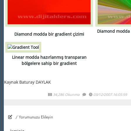
Diamond modda no
Diamond modda bir gradient çizimi
Linear modda hazırlanmış transparan
bölgelere sahip bir gradient
Kaynak Baturay DAYLAK
34,286 Okunma
03/12/2007.16:05:59
/ Yorumunuzu Ekleyin