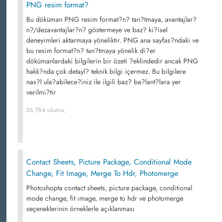
PNG resim format?
Bu döküman PNG resim format?n? tan?tmaya, avantajlar?
n?/dezavantajlar?n? göstermeye ve baz? ki?isel
deneyimleri aktarmaya yöneliktir. PNG ana sayfas?ndaki ve
bu resim format?n? tan?tmaya yönelik di?er
dökümanlardaki bilgilerin bir özeti ?eklindedir ancak PNG
hakk?nda çok detayl? teknik bilgi içermez. Bu bilgilere
nas?l ula?abilece?iniz ile ilgili baz? ba?lant?lara yer
verilmi?tir
26,784 okuma,
Contact Sheets, Picture Package, Conditional Mode
Change, Fit Image, Merge To Hdr, Photomerge
Photoshopta contact sheets, picture package, conditional
mode change, fit ımage, merge to hdr ve photomerge
seçeneklerinin örneklerle açıklanması