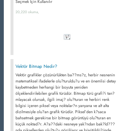
Seçmek İçin Kullanılır
20,220 okuma,
Vektör Bitmap Nedir?
Vektör grafikler çözünürlükten ba??ms?z, herbir nesnenin
matematiksel ifadelerle olu?turuldu?u ve en önemlisi detay
kaybetmeden herhangi bir boyuta yeniden
ölçeklendirilebilen grafik türüdür. Bitmap türü grafi?i tan?
mlayacak olursak, ilgili imaj? olu?turan ve herbiri renk
bilgisi içeren piksel veya noktalar?n yanyana ve alt alta
dizilmesiyle olu?an grafik türüdür. Piksel’den k?saca
bahsetmek gerekirse bir bitmap görüntüyü olu?turan en
küçük noktad?r. A?a??daki nesneye yak?ndan bak?ld???
nda piksellerden olu?tu?u görülüyor ve büyütüldü?ünde