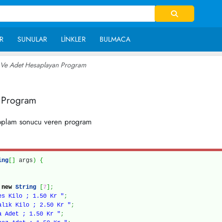
R
SUNULAR
LINKLER
BULMACA
 Ve Adet Hesaplayan Program
~ 41,715
n Program
 toplam sonucu veren program
ing
[
]
args
)
{
=
new
String
[
7
]
;
es Kilo ; 1.50 Kr "
;
alık Kilo ; 2.50 Kr "
;
a Adet ; 1.50 Kr "
;