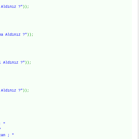
 Aldınız ?"
)
)
;
na Aldınız ?"
)
)
;
l Aldınız ?"
)
)
;
 Aldınız ?"
)
)
;
; "
"
an ; "