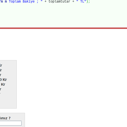
"
n
n
Toplam Bakiye ; "
+ toplamtutar +
" TL"
)
;