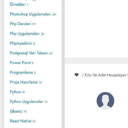
Örnekleri
1
Photoshop Uygulamaları
58
Php Dersleri
97
Php Uygulamaları
33
Phpmyadmin
2
Postgresql Veri Tabanı
63
Power Point
2
Programlama
5
/ Kilo Ve Adet Hesaplayan
Proje Hazırlama
15
Python
31
Python Uygulamalar
13
Qbasic
19
React Native
14