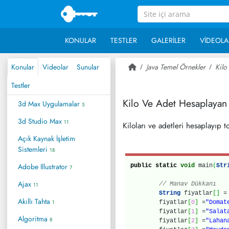
KONULAR
TESTLER
GALERILER
VIDEOLA
Konular
Videolar
Sunular
Java Temel Örnekler
Kilo
Testler
Kilo Ve Adet Hesaplaya
3d Max Uygulamalar
5
3d Studio Max
11
Kiloları ve adetleri hesaplayıp
Açık Kaynak İşletim
Sistemleri
18
Adobe Illustrator
public
static
void
main
(
Str
7
Ajax
// Manav Dükkanı
11
String
fiyatlar
[
]
Akıllı Tahta
1
fiyatlar
[
0
]
=
"Domat
fiyatlar
[
1
]
=
"Salat
Algoritma
8
fiyatlar
[
2
]
=
"Lahan