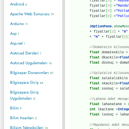
fiyatlar
[
3
]
=
"Mayda
Android
6
fiyatlar
[
4
]
=
"Manda
fiyatlar
[
5
]
=
"Porta
Apache Web Sunucusu
19
fiyatlar
[
6
]
=
"Patlı
Arduino
11
JOptionPane
.
showMes
+ fiyatlar
[
2
]
+
"
n
"
Asp
1
+
"
n
"
+ fiyatlar
[
6
]
Asp.net
1
//Domatezin Kilosun
Autocad Dersleri
float
domateskilo 
1
float
dkackilo=
Floa
Autocad Uygulamaları
float
dsonuç = doma
16
Bilgisayar Donanımları
57
//Salatalık Kilosun
float
salatalıkkil
Bilgisayara Giriş
44
float
skackilo=
Floa
float
ssonuç = sala
Bilgisayara Giriş
Uygulamaları
8
//Lahana Adet Hesap
float
lahanatane =
Bilim
9
int
lkactane =
Integ
float
lsonuç = laha
Bilim Insanları
2
//Maydanoz Adet Hes
Bilişim Teknolojileri
13