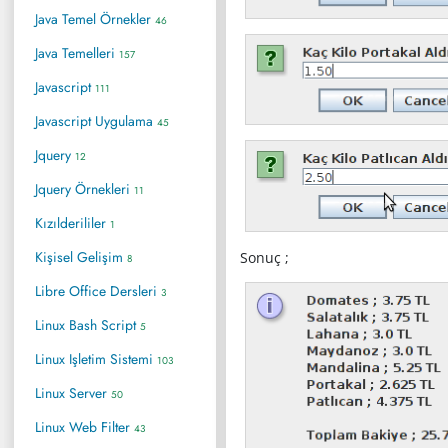
Java Temel Örnekler
46
Java Temelleri
157
Javascript
111
Javascript Uygulama
45
Jquery
12
Jquery Örnekleri
11
Kızılderililer
1
Kişisel Gelişim
Sonuç ;
8
Libre Office Dersleri
3
Linux Bash Script
5
Linux Işletim Sistemi
103
Linux Server
50
Linux Web Filter
43