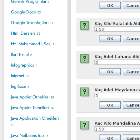
Gerekli Programlar
3
Google Docs
22
Google Teknolojileri
11
Html Dersleri
66
Hz. Muhammed ( Sav)
1
Ileri Excel
2
Infographics
1
Internet
13
İngilizce
6
Java Applet Örnekleri
82
Java Applet Temelleri
74
Java Application Örnekleri
10
Java Netbeans Ide
16