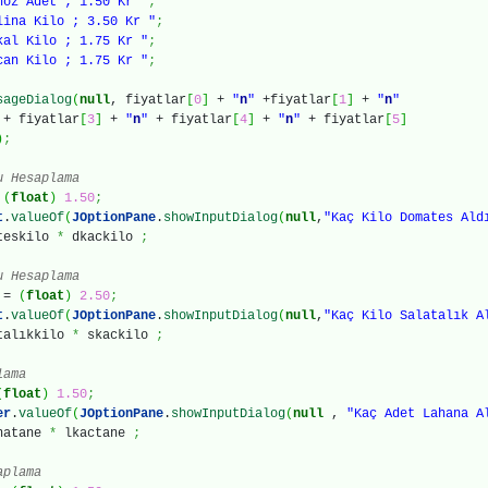
noz Adet ; 1.50 Kr "
;
lina Kilo ; 3.50 Kr "
;
kal Kilo ; 1.75 Kr "
;
can Kilo ; 1.75 Kr "
;
sageDialog
(
null
, fiyatlar
[
0
]
+
"
n
"
+fiyatlar
[
1
]
+
"
n
"
+ fiyatlar
[
3
]
+
"
n
"
+ fiyatlar
[
4
]
+
"
n
"
+ fiyatlar
[
5
]
)
;
u Hesaplama
=
(
float
)
1.50
;
t
.
valueOf
(
JOptionPane
.
showInputDialog
(
null
,
"Kaç Kilo Domates Ald
teskilo
*
dkackilo
;
u Hesaplama
o =
(
float
)
2.50
;
t
.
valueOf
(
JOptionPane
.
showInputDialog
(
null
,
"Kaç Kilo Salatalık A
talıkkilo
*
skackilo
;
lama
(
float
)
1.50
;
er
.
valueOf
(
JOptionPane
.
showInputDialog
(
null
,
"Kaç Adet Lahana A
natane
*
lkactane
;
aplama