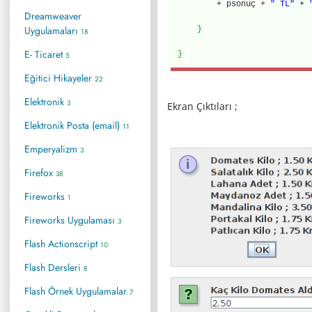
+ psonuç +
" TL"
+
Dreamweaver
Uygulamaları
}
18
E- Ticaret
}
5
Eğitici Hikayeler
22
Elektronik
3
Ekran Çıktıları ;
Elektronik Posta (email)
11
Emperyalizm
3
Firefox
38
Fireworks
1
Fireworks Uygulaması
3
Flash Actionscript
10
Flash Dersleri
8
Flash Örnek Uygulamalar
7