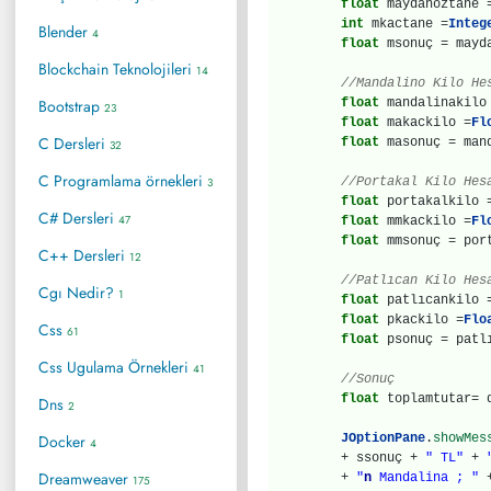
float
maydanoztane
int
mkactane =
Integ
Blender
4
float
msonuç = mayd
Blockchain Teknolojileri
14
//Mandalino Kilo He
Bootstrap
float
mandalinakil
23
float
makackilo =
Fl
C Dersleri
float
masonuç = man
32
C Programlama örnekleri
3
//Portakal Kilo Hes
float
portakalkilo
C# Dersleri
47
float
mmkackilo =
Fl
float
mmsonuç = por
C++ Dersleri
12
//Patlıcan Kilo Hes
Cgı Nedir?
1
float
patlıcankilo
float
pkackilo =
Flo
Css
61
float
psonuç = patl
Css Ugulama Örnekleri
41
//Sonuç
float
toplamtutar= d
Dns
2
Docker
JOptionPane
.
showMes
4
+ ssonuç +
" TL"
+
Dreamweaver
+
"
n
Mandalina ; "
+
175