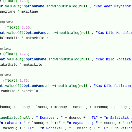
 =
(
float
)
1.50
;
er
.
valueOf
(
JOptionPane
.
showInputDialog
(
null
,
"Kaç Adet Maydanoz
anoztane
*
mkactane
;
saplama
o =
(
float
)
3.50
;
oat
.
valueOf
(
JOptionPane
.
showInputDialog
(
null
,
"Kaç Kilo Mandali
dalinakilo
*
makackilo
;
aplama
 =
(
float
)
1.75
;
oat
.
valueOf
(
JOptionPane
.
showInputDialog
(
null
,
"Kaç Kilo Portaka
takalkilo
*
mmkackilo
;
aplama
 =
(
float
)
1.75
;
at
.
valueOf
(
JOptionPane
.
showInputDialog
(
null
,
"Kaç Kilo Patlıcan
ıcankilo
*
pkackilo
;
sonuç + ssonuç + lsonuç + msonuç + masonuç + mmsonuç + psonuç
;
sageDialog
(
null
,
" Domates ; "
+ dsonuç +
" TL"
+
"
n
Salatalık 
"
n
Lahana ; "
+ lsonuç +
" TL"
+
"
n
Maydanoz ; "
+ msonuç +
" TL
 masonuç +
" TL"
+
"
n
Portakal ; "
+ mmsonuç +
" TL"
+
"
n
Patlıc