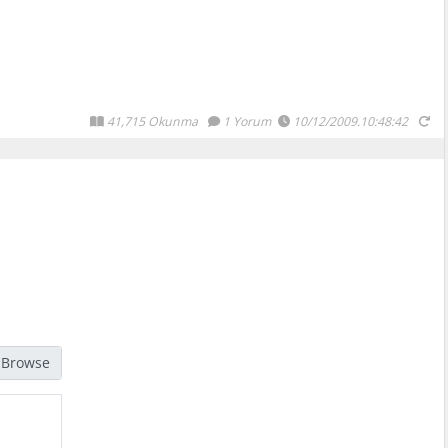
41,715 Okunma
1 Yorum
10/12/2009.10:48:42
jpg, gif, png türündeki resimleri seçmelisiniz