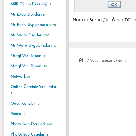
Milli Eğitim Bakanlığı
7
Ms Excel Dersleri
8
Numan Bezaroğlu, Ömer Dürmü
Ms Excel Uygulamaları
23
Ms Word Dersleri
350
Ms Word Uygulamaları
43
Mssql Veri Tabanı
11
/ Yorumunuzu Ekleyin
Mysql Veri Tabanı
10
Network
34
Online Ücretsiz Yazılımlar
1
Ödev Konuları
3
Pascal
1
Photoshop Dersleri
460
Photoshop Uygulama