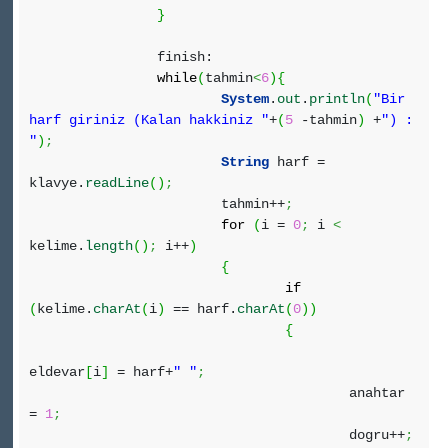
}
finish:
while
(
tahmin
<
6
)
{
System
.
out
.
println
(
"Bir
harf giriniz (Kalan hakkiniz "
+
(
5
-tahmin
)
+
") :
"
)
;
String
harf =
klavye.
readLine
(
)
;
tahmin++
;
for
(
i =
0
;
i
<
kelime.
length
(
)
;
i++
)
{
if
(
kelime.
charAt
(
i
)
== harf.
charAt
(
0
)
)
{
eldevar
[
i
]
= harf+
" "
;
anahtar
=
1
;
dogru++
;