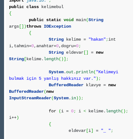
import
java.io.*
;
public
class
kelimebul
{
public
static
void
main
(
String
args
[
]
)
throws
IOException
{
String
kelime =
"hakan"
;
int
i,tahmin=
0
,anahtar=
0
,dogru=
0
;
String
eldevar
[
]
=
new
String
[
kelime.
length
(
)
]
;
System
.
out
.
println
(
"Kelimeyi
bulmak için 5 yanlış hakkınız var."
)
;
BufferedReader
klavye =
new
BufferedReader
(
new
InputStreamReader
(
System
.
in
)
)
;
for
(
i =
0
;
i
<
kelime.
length
(
)
;
i++
)
{
eldevar
[
i
]
=
"_ "
;