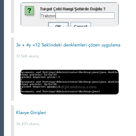
3x + 4y =12 Seklindeki denklemleri çözen uygulama
37,568 okuma,
Klavye Girişleri
36,870 okuma,