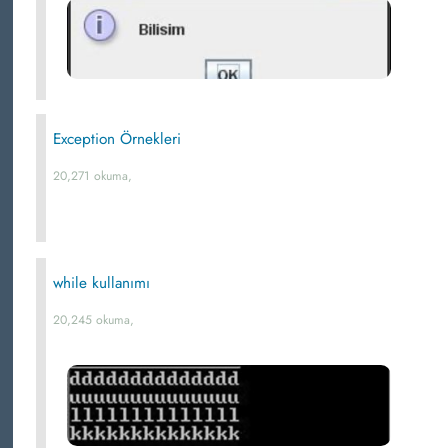
Exception Örnekleri
20,271 okuma,
while kullanımı
20,245 okuma,