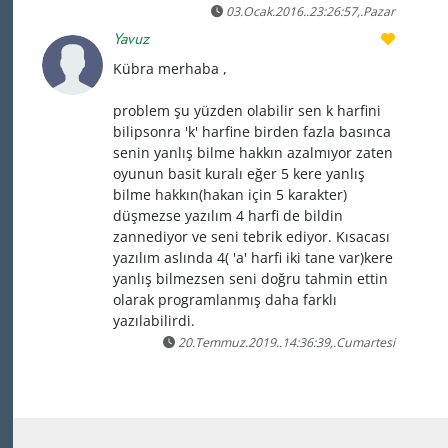
03.Ocak.2016..23:26:57,.Pazar
Yavuz
Kübra merhaba ,
problem şu yüzden olabilir sen k harfini
bilipsonra 'k' harfine birden fazla basınca
senin yanlış bilme hakkın azalmıyor zaten
oyunun basit kuralı eğer 5 kere yanlış
bilme hakkın(hakan için 5 karakter)
düşmezse yazılım 4 harfi de bildin
zannediyor ve seni tebrik ediyor. Kısacası
yazılım aslında 4( 'a' harfi iki tane var)kere
yanlış bilmezsen seni doğru tahmin ettin
olarak programlanmış daha farklı
yazılabilirdi.
20.Temmuz.2019..14:36:39,.Cumartesi