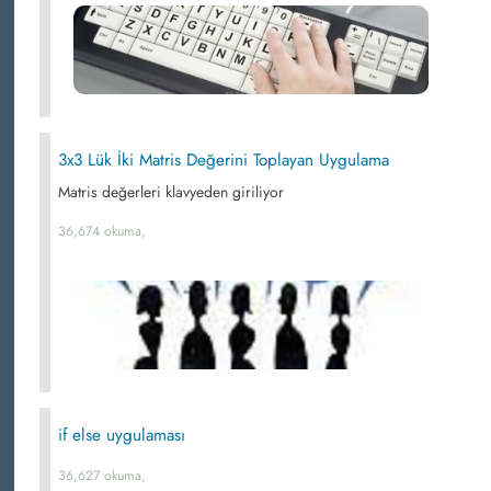
3x3 Lük İki Matris Değerini Toplayan Uygulama
Matris değerleri klavyeden giriliyor
36,674 okuma,
if else uygulaması
36,627 okuma,