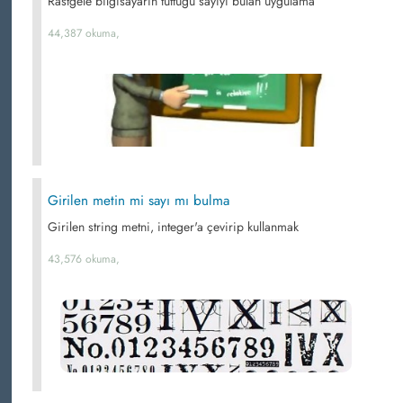
Rastgele bilgisayarın tuttuğu sayıyı bulan uygulama
44,387 okuma,
Girilen metin mi sayı mı bulma
Girilen string metni, integer'a çevirip kullanmak
43,576 okuma,