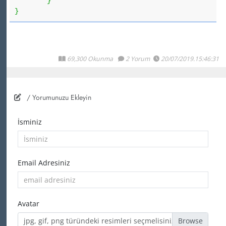
}
}
69,300 Okunma
2 Yorum
20/07/2019.15:46:31
/ Yorumunuzu Ekleyin
İsminiz
Email Adresiniz
Avatar
jpg, gif, png türündeki resimleri seçmelisiniz