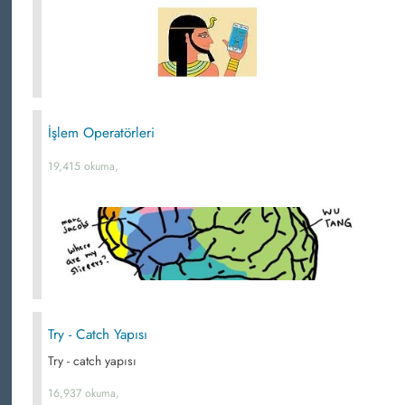
İşlem Operatörleri
19,415 okuma,
Try - Catch Yapısı
Try - catch yapısı
16,937 okuma,