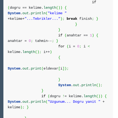
if
(
dogru == kelime.
length
(
)
)
{
System
.
out
.
println
(
"kelime "
+kelime+
"...Tebrikler..."
)
;
break
finish
;
}
}
}
if
(
anahtar ==
1
)
{
anahtar =
0
;
tahmin--
;
}
for
(
i =
0
;
i
<
kelime.
length
(
)
;
i++
)
{
System
.
out
.
print
(
eldevar
[
i
]
)
;
}
System
.
out
.
println
(
)
;
}
if
(
dogru
!
= kelime.
length
(
)
)
{
System
.
out
.
println
(
"Uzgunum... Dogru yanit "
+
kelime
)
;
}