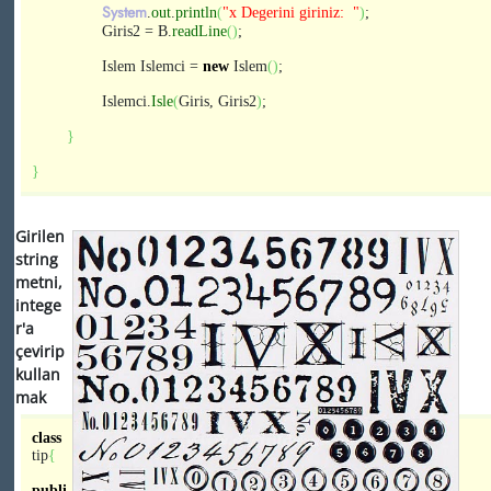
System
.
out
.
println
(
"x Degerini giriniz: "
)
;
Giris2 = B.
readLine
(
)
;
Islem Islemci =
new
Islem
(
)
;
Islemci.
Isle
(
Giris, Giris2
)
;
}
}
Girilen
string
metni,
intege
r'a
çevirip
kullan
mak
class
tip
{
publi