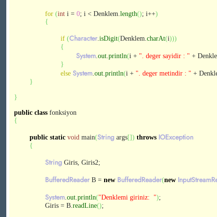
for
(
int
i =
0
; i < Denklem.
length
(
)
; i++
)
{
Character
if
(
.
isDigit
(
Denklem.
charAt
(
i
)
)
)
{
System
.
out
.
println
(
i +
". deger sayidir : "
+ Denkl
}
System
else
.
out
.
println
(
i +
". deger metindir : "
+ Denkl
}
}
public
class
fonksiyon
{
String
IOException
public
static
void
main
(
args
[
]
)
throws
{
String
Giris, Giris2;
BufferedReader
BufferedReader
InputStreamR
B =
new
(
new
System
.
out
.
println
(
"Denklemi giriniz: "
)
;
Giris = B.
readLine
(
)
;