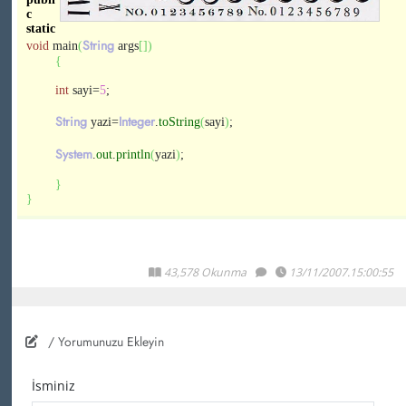
c
static
String
void
main
(
args
[
]
)
{
int
sayi=
5
;
String
Integer
yazi=
.
toString
(
sayi
)
;
System
.
out
.
println
(
yazi
)
;
}
}
43,578 Okunma
13/11/2007.15:00:55
/ Yorumunuzu Ekleyin
İsminiz