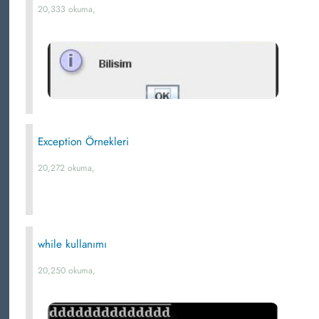
20,333 okuma,
Exception Örnekleri
20,272 okuma,
while kullanımı
20,250 okuma,