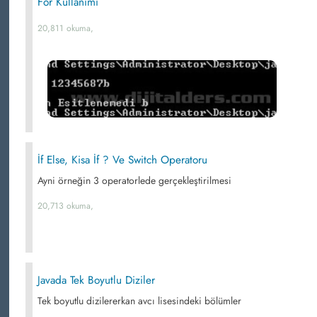
For Kullanımı
20,811 okuma,
İf Else, Kisa İf ? Ve Switch Operatoru
Ayni örneğin 3 operatorlede gerçekleştirilmesi
20,713 okuma,
Javada Tek Boyutlu Diziler
Tek boyutlu dizilererkan avcı lisesindeki bölümler