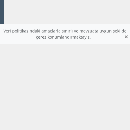
Veri politikasındaki amaçlarla sınırlı ve mevzuata uygun şekilde
×
çerez konumlandırmaktayız.
www.dijitalders.com
bilgi
dijitalders.com
dijitalders.com
Hakkımızda
Kod Renklendirici
Bulmaca
Uygulamalar