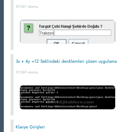
39,261 okuma,
3x + 4y =12 Seklindeki denklemleri çözen uygulama
37,569 okuma,
Klavye Girişleri