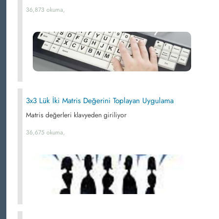
36,873 okuma,
3x3 Lük İki Matris Değerini Toplayan Uygulama
Matris değerleri klavyeden giriliyor
36,675 okuma,