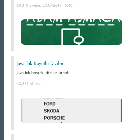
69,310 okuma, 20.07.2019 15:46
Java Tek Boyutlu Diziler
Java tek boyutlu diziler örnek
60,837 okuma,