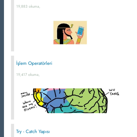
19,883 okuma,
İşlem Operatörleri
19,417 okuma,
Try - Catch Yapısı