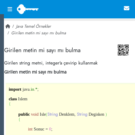
Java Temel Örnekler
Girilen metin mi sayı mı bulma
~ 43,578
Girilen metin mi sayı mı bulma
Girilen string metni, integer'a çevirip kullanmak
Girilen metin mi sayı mı bulma
import
java.
io
.
*
;
class
Islem
{
String
String
public
void
Isle
(
Denklem,
Degisken
)
{
int
Sonuc =
0
;