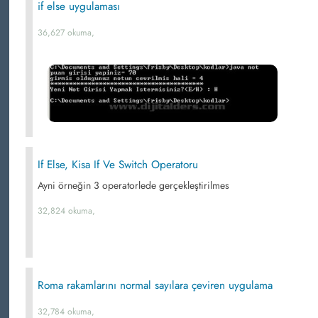
if else uygulaması
36,627 okuma,
If Else, Kisa If Ve Switch Operatoru
Ayni örneğin 3 operatorlede gerçekleştirilmes
32,824 okuma,
Roma rakamlarını normal sayılara çeviren uygulama
32,784 okuma,