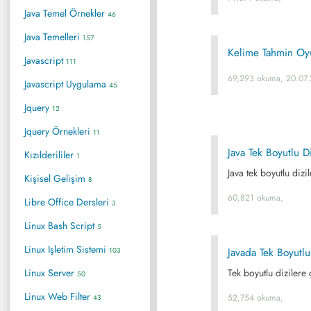
Java Temel Örnekler
46
Java Temelleri
157
Kelime Tahmin Oy
Javascript
111
69,293 okuma, 20.07
Javascript Uygulama
45
Jquery
12
Jquery Örnekleri
11
Java Tek Boyutlu Di
Kızılderililer
1
Java tek boyutlu dizi
Kişisel Gelişim
8
60,821 okuma,
Libre Office Dersleri
3
Linux Bash Script
5
Linux Işletim Sistemi
103
Javada Tek Boyutlu
Linux Server
Tek boyutlu dizilere 
50
Linux Web Filter
52,754 okuma,
43