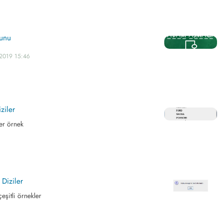
unu
.2019 15:46
ziler
ler örnek
 Diziler
çeşitli örnekler