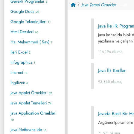
Gerekli Programlar
3
Java Temel Örnekler
~ 46
Google Docs
22
Google Teknolojileri
11
Java İle İlk Progr
Html Dersleri
66
Java konsolda blok d
yazılması ve çalıştır
Hz. Muhammed ( Sav)
1
Ileri Excel
116,196 okuma,
2
Infographics
1
Java İlk Kodlar
Internet
13
93,865 okuma,
İngilizce
6
Java Applet Örnekleri
82
Java Applet Temelleri
74
Java Application Örnekleri
Javada Basit Bir H
10
Argümentparametre o
Java Netbeans Ide
16
71,571 okuma,