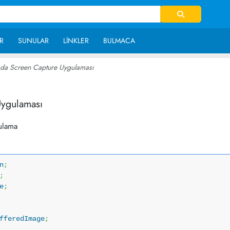
R
SUNULAR
LINKLER
BULMACA
 da Screen Capture Uygulaması
~ 27,279
Uygulaması
ulama
n
;
;
e
;
fferedImage
;