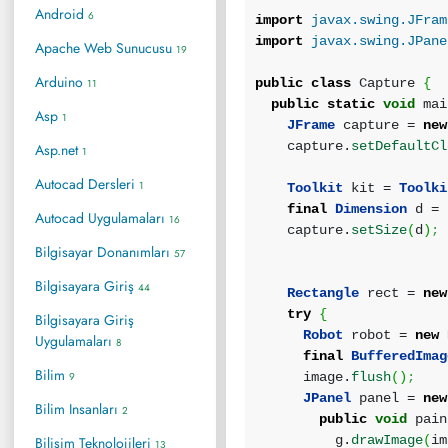
Android
6
import
javax.swing.JFram
import
javax.swing.JPane
Apache Web Sunucusu
19
Arduino
public
class
Capture
{
11
public
static
void
mai
Asp
1
JFrame
capture =
new
capture.
setDefaultCl
Asp.net
1
Autocad Dersleri
1
Toolkit
kit =
Toolki
final
Dimension
d = 
Autocad Uygulamaları
16
capture.
setSize
(
d
)
;
Bilgisayar Donanımları
57
Bilgisayara Giriş
44
Rectangle
rect =
new
try
{
Bilgisayara Giriş
Robot
robot =
new
Uygulamaları
8
final
BufferedImag
Bilim
9
image.
flush
(
)
;
JPanel
panel =
new
Bilim Insanları
2
public
void
pain
g.
drawImage
(
i
Bilişim Teknolojileri
13