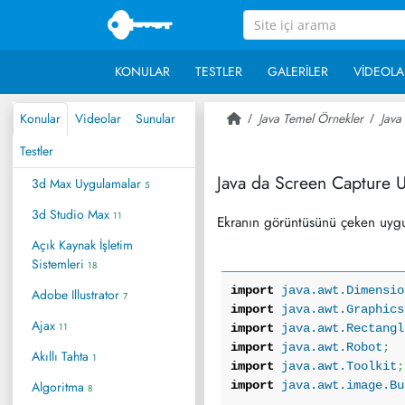
KONULAR
TESTLER
GALERILER
VIDEOLA
Konular
Videolar
Sunular
Java Temel Örnekler
Java
Testler
Java da Screen Capture 
3d Max Uygulamalar
5
3d Studio Max
11
Ekranın görüntüsünü çeken uyg
Açık Kaynak İşletim
Sistemleri
18
import
java.awt.Dimensio
Adobe Illustrator
7
import
java.awt.Graphics
Ajax
11
import
java.awt.Rectangl
import
java.awt.Robot
;
Akıllı Tahta
1
import
java.awt.Toolkit
;
Algoritma
import
java.awt.image.Bu
8