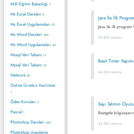
Milli Eğitim Bakanlığı
7
Ms Excel Dersleri
8
Java İle İlk Progr
Ms Excel Uygulamaları
23
Java ile ilk program 
Ms Word Dersleri
350
49,405 okuma,
Ms Word Uygulamaları
43
Mssql Veri Tabanı
11
Basit Timer Yapımı
Mysql Veri Tabanı
10
46,834 okuma,
Network
34
Online Ücretsiz Yazılımlar
1
Ödev Konuları
3
Sayı Tahmin Oyun
Pascal
Rastgele bilgisayarı
1
Photoshop Dersleri
460
44,382 okuma,
Photoshop Uygulama