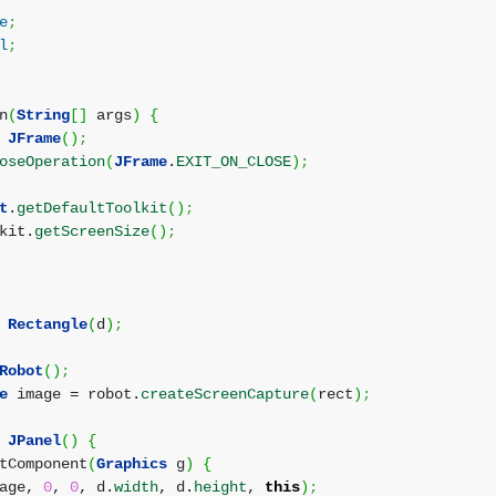
e
;
l
;
n
(
String
[
]
args
)
{
JFrame
(
)
;
oseOperation
(
JFrame
.
EXIT_ON_CLOSE
)
;
t
.
getDefaultToolkit
(
)
;
kit.
getScreenSize
(
)
;
Rectangle
(
d
)
;
Robot
(
)
;
e
image = robot.
createScreenCapture
(
rect
)
;
JPanel
(
)
{
tComponent
(
Graphics
g
)
{
mage,
0
,
0
, d.
width
, d.
height
,
this
)
;