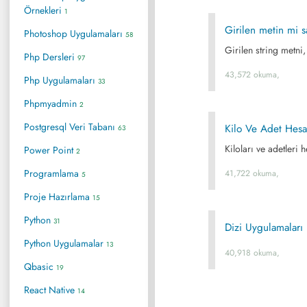
Örnekleri
1
Girilen metin mi 
Photoshop Uygulamaları
58
Girilen string metni,
Php Dersleri
97
43,572 okuma,
Php Uygulamaları
33
Phpmyadmin
2
Postgresql Veri Tabanı
Kilo Ve Adet Hes
63
Kiloları ve adetler
Power Point
2
Programlama
41,722 okuma,
5
Proje Hazırlama
15
Python
31
Dizi Uygulamaları
Python Uygulamalar
13
40,918 okuma,
Qbasic
19
React Native
14