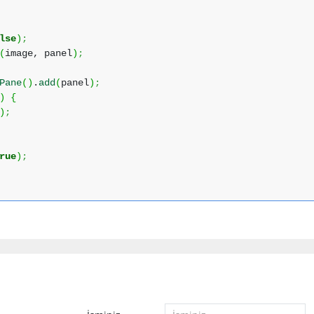
lse
)
;
(
image, panel
)
;
Pane
(
)
.
add
(
panel
)
;
)
{
)
;
rue
)
;