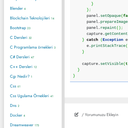
}
Blender
4
}
;
panel.
setOpaque
(
fa
Blockchain Teknolojileri
14
panel.
prepareImage
Bootstrap
panel.
repaint
(
)
;
23
capture.
getContent
C Dersleri
32
}
catch
(
Exception
e
e.
printStackTrace
(
C Programlama örnekleri
3
}
C# Dersleri
47
capture.
setVisible
(
t
C++ Dersleri
12
}
Cgı Nedir?
}
1
Css
61
Css Ugulama Örnekleri
41
Dns
2
/ Yorumunuzu Ekleyin
Docker
4
Dreamweaver
175