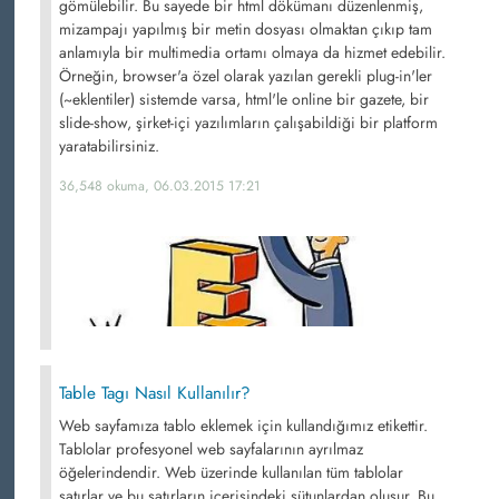
gömülebilir. Bu sayede bir html dökümanı düzenlenmiş,
mizampajı yapılmış bir metin dosyası olmaktan çıkıp tam
anlamıyla bir multimedia ortamı olmaya da hizmet edebilir.
Örneğin, browser'a özel olarak yazılan gerekli plug-in'ler
(~eklentiler) sistemde varsa, html'le online bir gazete, bir
slide-show, şirket-içi yazılımların çalışabildiği bir platform
yaratabilirsiniz.
36,548 okuma, 06.03.2015 17:21
Table Tagı Nasıl Kullanılır?
Web sayfamıza tablo eklemek için kullandığımız etikettir.
Tablolar profesyonel web sayfalarının ayrılmaz
öğelerindendir. Web üzerinde kullanılan tüm tablolar
satırlar ve bu satırların içerisindeki sütunlardan oluşur. Bu