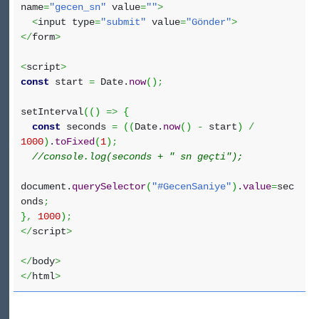
name
=
"gecen_sn"
value
=
""
>
<
input type
=
"submit"
value
=
"Gönder"
>
</
form
>
<
script
>
const
start
=
Date
.
now
(
)
;
setInterval
(
(
)
=>
{
const
seconds
=
(
(
Date
.
now
(
)
-
start
)
/
1000
)
.
toFixed
(
1
)
;
//console.log(seconds + " sn geçti");
document.
querySelector
(
"#GecenSaniye"
)
.
value
=
sec
onds
;
}
,
1000
)
;
</
script
>
</
body
>
</
html
>