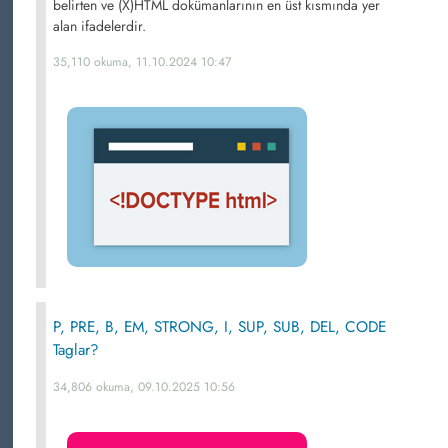
belirten ve (X)HTML dokümanlarının en üst kısmında yer
alan ifadelerdir.
35,110 okuma, 11.10.2024 10:47
P, PRE, B, EM, STRONG, I, SUP, SUB, DEL, CODE
Taglar?
34,806 okuma, 09.10.2025 10:56