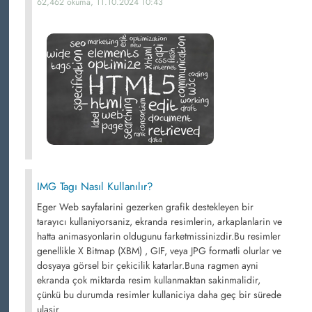
62,462 okuma, 11.10.2024 10:43
IMG Tagı Nasıl Kullanılır?
Eger Web sayfalarini gezerken grafik destekleyen bir
tarayıcı kullaniyorsaniz, ekranda resimlerin, arkaplanlarin ve
hatta animasyonlarin oldugunu farketmissinizdir.Bu resimler
genellikle X Bitmap (XBM) , GIF, veya JPG formatli olurlar ve
dosyaya görsel bir çekicilik katarlar.Buna ragmen ayni
ekranda çok miktarda resim kullanmaktan sakinmalidir,
çünkü bu durumda resimler kullaniciya daha geç bir sürede
ulasir