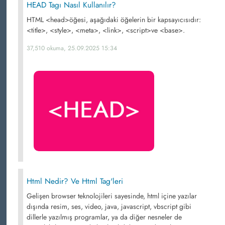
HEAD Tagı Nasıl Kullanılır?
HTML <head>öğesi, aşağıdaki öğelerin bir kapsayıcısıdır:
<title>, <style>, <meta>, <link>, <script>ve <base>.
37,510 okuma, 25.09.2025 15:34
Html Nedir? Ve Html Tag'leri
Gelişen browser teknolojileri sayesinde, html içine yazılar
dışında resim, ses, video, java, javascript, vbscript gibi
dillerle yazılmış programlar, ya da diğer nesneler de