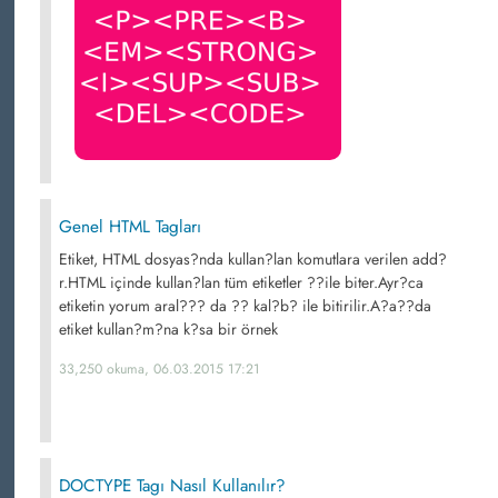
Genel HTML Tagları
Etiket, HTML dosyas?nda kullan?lan komutlara verilen add?
r.HTML içinde kullan?lan tüm etiketler ??ile biter.Ayr?ca
etiketin yorum aral??? da ?? kal?b? ile bitirilir.A?a??da
etiket kullan?m?na k?sa bir örnek
33,250 okuma, 06.03.2015 17:21
DOCTYPE Tagı Nasıl Kullanılır?