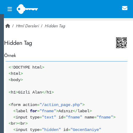
Html Dersleri
Hidden Tag
~ 1,752
Hidden Tag
Örnek
<!
DOCTYPE html
>
<
html
>
<
body
>
<
h1
>
Gizli Alan
</
h1
>
<
form action
=
"/action_page.php"
>
<
label
for
=
"fname"
>
Adınız
</
label
>
<
input type
=
"text"
id
=
"fname"
name
=
"fname"
>
<
br
><
br
>
<
input type
=
"hidden"
id
=
"GecenSaniye"