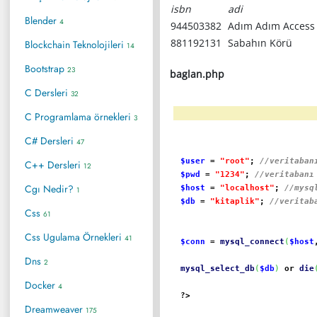
isbn
adi
Blender
4
944503382
Adım Adım Access
881192131
Sabahın Körü
Blockchain Teknolojileri
14
Bootstrap
23
baglan.php
C Dersleri
32
C Programlama örnekleri
3
C# Dersleri
47
$user
=
"root"
;
//veritaban
C++ Dersleri
12
$pwd
=
"1234"
;
//veritabanı
Cgı Nedir?
$host
=
"localhost"
;
//mysq
1
$db
=
"kitaplik"
;
//veritab
Css
61
Css Ugulama Örnekleri
41
$conn
=
mysql_connect
(
$host
Dns
2
mysql_select_db
(
$db
)
or
die
Docker
4
?>
Dreamweaver
175