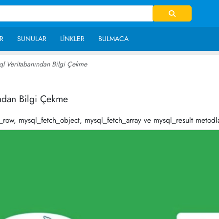
R
SUNULAR
LINKLER
BULMACA
ql Veritabanından Bilgi Çekme
~ 154,258
ından Bilgi Çekme
_row, mysql_fetch_object, mysql_fetch_array ve mysql_result metodla