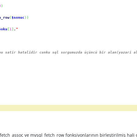
0
)
h_row
(
$sonuc
)
)
$oku
[
1
]
.
"
bu satir hatalidir cunku sql sorgumuzda üçüncü bir alan(yazari a
_assoc ve mysql_fetch_row fonksiyonlarının birleştirilmiş hali ol