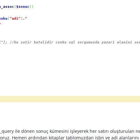
h_assoc
(
$sonuc
)
)
$oku
[
"adi"
]
.
"
"
/bu satir hatalidir cunku sql sorgumuzda yazari alanini se
y ile dönen sonuç kümesini işleyerek her satırı oluşturulan nesne
yoruz. Hemen ardından kitaplar tablomuzdan isbn ve adi alanlarını s