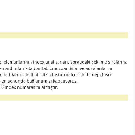
 elemanlarının index anahtarları, sorgudaki çekilme sıralarına
men ardından kitaplar tablomuzdan isbn ve adi alanlarını
ileri $oku isimli bir dizi oluşturup içerisinde depoluyor.
ıp en sonunda bağlantımızı kapatıyoruz.
 0 index numarasını almıştır.