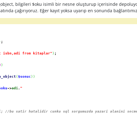
bject, bilgileri $oku isimli bir nesne oluşturup içerisinde depoluy
tında çağırıyoruz. Eğer kayıt yoksa uyarıp en sonunda bağlantımız
)
;
t isbn,adi from kitaplar"
)
;
0
)
h_object
(
$sonuc
)
)
$oku
->
adi
.
"
i; //bu satir hatalidir cunku sql sorgumuzda yazari alanini secm