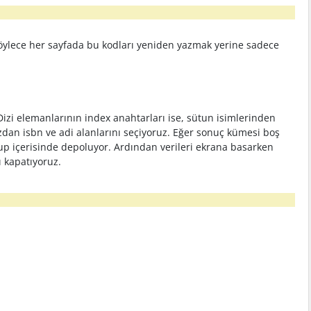
böylece her sayfada bu kodları yeniden yazmak yerine sadece
zi elemanlarının index anahtarları ise, sütun isimlerinden
zdan isbn ve adi alanlarını seçiyoruz. Eğer sonuç kümesi boş
turup içerisinde depoluyor. Ardından verileri ekrana basarken
ı kapatıyoruz.