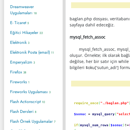
Dreamweaver
Uygulamaları
18
baglan.php dosyası, veritabanı
E- Ticaret
5
sayfaya dahil edeceğiz.
Eğitici Hikayeler
22
mysql_fetch_assoc
Elektronik
3
mysql_fetch_assoc, mysql_query
Elektronik Posta (email)
11
oluşur. Örnekte; ilk olarak ba
değilse, her bir satır için whi
Emperyalizm
3
bilgileri $oku['sutun_adi'] for
Firefox
38
Fireworks
1
Fireworks Uygulaması
3
Flash Actionscript
10
require_once
(
"./baglan.php"
Flash Dersleri
8
$sonuc
=
mysql_query
(
"selec
Flash Örnek Uygulamalar
7
if
(
mysql_num_rows
(
$sonuc
)
!=