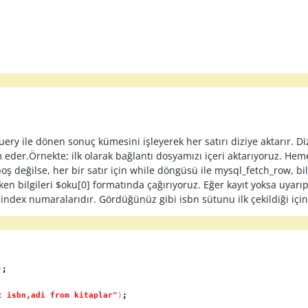
le dönen sonuç kümesini işleyerek her satırı diziye aktarır. Dizi
 eder.Örnekte; ilk olarak bağlantı dosyamızı içeri aktarıyoruz. He
ş değilse, her bir satır için while döngüsü ile mysql_fetch_row, bilg
ken bilgileri $oku[0] formatında çağırıyoruz. Eğer kayıt yoksa uyar
index numaralarıdır. Gördüğünüz gibi isbn sütunu ilk çekildiği için
)
;
t isbn,adi from kitaplar"
)
;