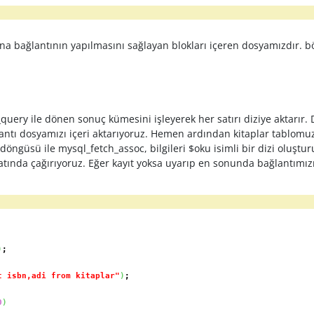
na bağlantının yapılmasını sağlayan blokları içeren dosyamızdır. 
 ile dönen sonuç kümesini işleyerek her satırı diziye aktarır. Di
ğlantı dosyamızı içeri aktarıyoruz. Hemen ardından kitaplar tablomu
le döngüsü ile mysql_fetch_assoc, bilgileri $oku isimli bir dizi oluş
matında çağırıyoruz. Eğer kayıt yoksa uyarıp en sonunda bağlantımız
)
;
t isbn,adi from kitaplar"
)
;
0
)