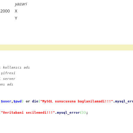
yazari
 2000
X
Y
ı kullanıcı adı
 şifresi
l server
anı adı
,
$user
,
$pwd
)
or
die
(
"MySQL sunucusuna baglanilamadi!!!"
.
mysql_er
(
"Veritabani secilemedi!!!"
.
mysql_error
(
)
)
;