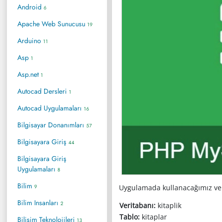
Android
6
Apache Web Sunucusu
19
Arduino
11
Asp
1
Asp.net
1
Autocad Dersleri
1
Autocad Uygulamaları
16
Bilgisayar Donanımları
57
Bilgisayara Giriş
44
Bilgisayara Giriş
Uygulamaları
8
Bilim
9
Uygulamada kullanacağımız ve
Bilim Insanları
2
Veritabanı:
kitaplik
Tablo:
kitaplar
Bilişim Teknolojileri
13