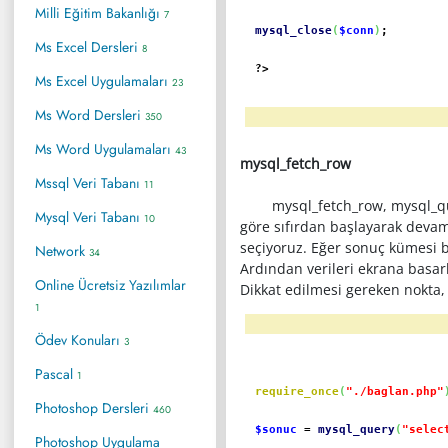
Milli Eğitim Bakanlığı
7
mysql_close
(
$conn
)
;
Ms Excel Dersleri
8
?>
Ms Excel Uygulamaları
23
Ms Word Dersleri
350
Ms Word Uygulamaları
43
mysql_fetch_row
Mssql Veri Tabanı
11
mysql_fetch_row, mysql_query i
Mysql Veri Tabanı
10
göre sıfırdan başlayarak devam
seçiyoruz. Eğer sonuç kümesi bo
Network
34
Ardından verileri ekrana basar
Online Ücretsiz Yazılımlar
Dikkat edilmesi gereken nokta, 
1
Ödev Konuları
3
Pascal
1
require_once
(
"./baglan.php"
Photoshop Dersleri
460
$sonuc
=
mysql_query
(
"selec
Photoshop Uygulama