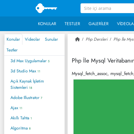
KONULAR
TESTLER
GALERILER
VIDEOLA
Konular
Videolar
Sunular
Php Dersleri
Php İle Mys
Testler
Php İle Mysql Veritaban
3d Max Uygulamalar
5
3d Studio Max
11
Mysql_fetch_assoc, mysql_fetch
Açık Kaynak İşletim
Sistemleri
18
Adobe Illustrator
7
Ajax
11
Akıllı Tahta
1
Algoritma
8