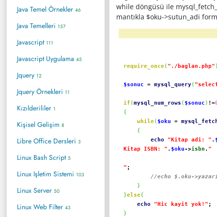
while döngüsü ile mysql_fetch_o
Java Temel Örnekler
46
mantıkla $oku->sutun_adi forma
Java Temelleri
157
Javascript
111
Javascript Uygulama
45
require_once
(
"./baglan.php"
Jquery
12
$sonuc
=
mysql_query
(
"selec
Jquery Örnekleri
11
if
(
mysql_num_rows
(
$sonuc
)
!=
Kızılderililer
1
{
while
(
$oku
=
mysql_fetc
Kişisel Gelişim
8
{
Libre Office Dersleri
echo
"Kitap adi: "
.
3
Kitap ISBN: "
.
$oku
->
isbn
.
"
Linux Bash Script
5
"
;
Linux Işletim Sistemi
103
//echo $.oku->yazar
}
Linux Server
50
}
else
{
echo
"Hic kayit yok!"
;
Linux Web Filter
43
}