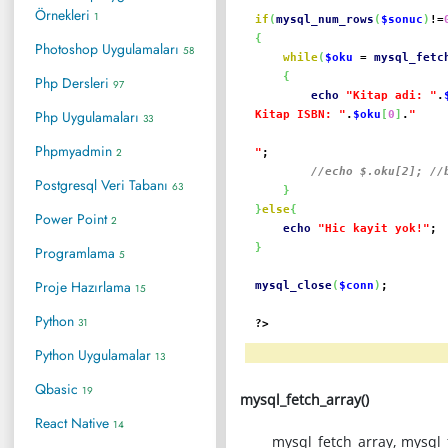
Örnekleri
1
if
(
mysql_num_rows
(
$sonuc
)
!=
{
Photoshop Uygulamaları
58
while
(
$oku
=
mysql_fetc
{
Php Dersleri
97
echo
"Kitap adi: "
.
Php Uygulamaları
Kitap ISBN: "
.
$oku
[
0
]
.
"
33
Phpmyadmin
2
"
;
//echo $.oku[2]; //
Postgresql Veri Tabanı
63
}
}
else
{
Power Point
2
echo
"Hic kayit yok!"
;
}
Programlama
5
Proje Hazırlama
mysql_close
(
$conn
)
;
15
Python
31
?>
Python Uygulamalar
13
Qbasic
19
mysql_fetch_array()
React Native
14
mysql_fetch_array, mysql_fetch