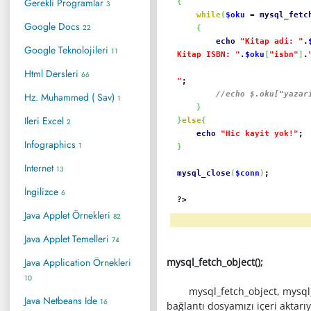
Gerekli Programlar
{
3
while
(
$oku
=
mysql_fetc
Google Docs
22
{
echo
"Kitap adi: "
.
Google Teknolojileri
11
Kitap ISBN: "
.
$oku
[
"isbn"
]
.
Html Dersleri
66
"
;
//echo $.oku["yazari"]; /
Hz. Muhammed ( Sav)
1
}
Ileri Excel
}
else
{
2
echo
"Hic kayit yok!"
;
Infographics
1
}
Internet
13
mysql_close
(
$conn
)
;
İngilizce
6
?>
Java Applet Örnekleri
82
Java Applet Temelleri
74
Java Application Örnekleri
mysql_fetch_object();
10
mysql_fetch_object, mysql_quer
Java Netbeans Ide
16
bağlantı dosyamızı içeri aktarı