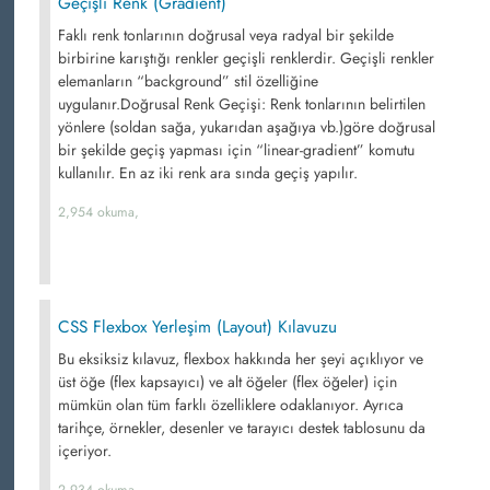
Geçişli Renk (Gradient)
Faklı renk tonlarının doğrusal veya radyal bir şekilde
birbirine karıştığı renkler geçişli renklerdir. Geçişli renkler
elemanların “background” stil özelliğine
uygulanır.Doğrusal Renk Geçişi: Renk tonlarının belirtilen
yönlere (soldan sağa, yukarıdan aşağıya vb.)göre doğrusal
bir şekilde geçiş yapması için “linear-gradient” komutu
kullanılır. En az iki renk ara sında geçiş yapılır.
2,954 okuma,
CSS Flexbox Yerleşim (Layout) Kılavuzu
Bu eksiksiz kılavuz, flexbox hakkında her şeyi açıklıyor ve
üst öğe (flex kapsayıcı) ve alt öğeler (flex öğeler) için
mümkün olan tüm farklı özelliklere odaklanıyor. Ayrıca
tarihçe, örnekler, desenler ve tarayıcı destek tablosunu da
içeriyor.