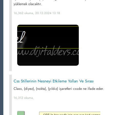
yüklemek olacaktır.
16,362 okuma, 20.12.2024 13:18
Css Stillerinin Nesneyi Etkileme Yolları Ve Sırası
Class, (diyez), (nokta), (yıldız) işaretleri cssde ne ifade eder.
16,312 okuma,