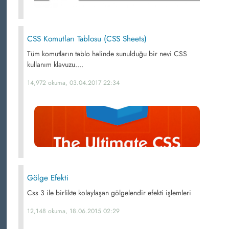
CSS Komutları Tablosu (CSS Sheets)
Tüm komutların tablo halinde sunulduğu bir nevi CSS
kullanım klavuzu....
14,972 okuma, 03.04.2017 22:34
Gölge Efekti
Css 3 ile birlikte kolaylaşan gölgelendir efekti işlemleri
12,148 okuma, 18.06.2015 02:29