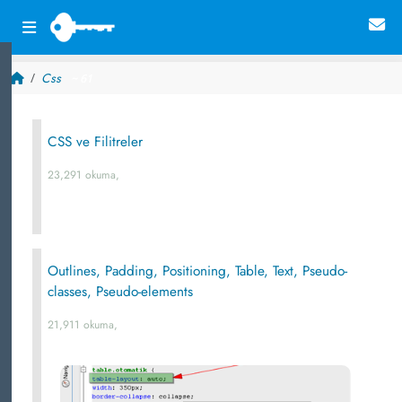
Css
~ 61
CSS ve Filitreler
23,291 okuma,
Outlines, Padding, Positioning, Table, Text, Pseudo-
classes, Pseudo-elements
21,911 okuma,