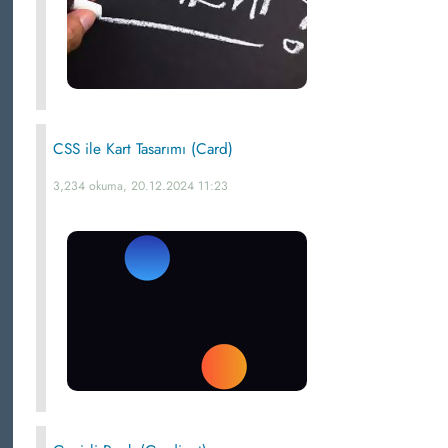
CSS ile Kart Tasarımı (Card)
3,234 okuma, 20.12.2024 11:23