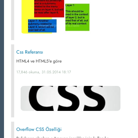
Css Referansı
HTML4 ve HTML5'e göre
17,846 okuma, 31.05.2014 18:17
Overflow CSS Özelliği