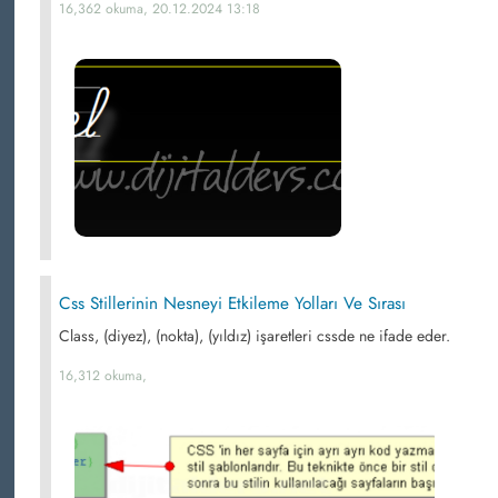
16,362 okuma, 20.12.2024 13:18
Css Stillerinin Nesneyi Etkileme Yolları Ve Sırası
Class, (diyez), (nokta), (yıldız) işaretleri cssde ne ifade eder.
16,312 okuma,