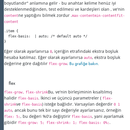
boyutlandır" anlamına gelir - bu anahtar kelime henüz iyi
desteklenmediğinden, test edilmesi ve kardeşleri olan
,
ve'nin
ne yaptığını bilmek zordur
.
content
max-content
min-content
fit-
content
.item {

  flex-basis:  | auto; /* default auto */

}
Eğer olarak ayarlanırsa
, içeriğin etrafındaki ekstra boşluk
0
hesaba katılmaz. Eğer olarak ayarlanırsa
, ekstra boşluk
auto
değerine göre dağıtılır
.
Bu grafiğe bakın.
flex-grow
flex
Bu, ve'nin birleşiminin
kısaltılmış
flex-grow,
flex-shrink
halidir
. İkinci ve üçüncü parametreler (
flex-basis
flex-
ve
) isteğe bağlıdır. Varsayılan değerdir
shrink
flex-basis
0 1
, ancak bunu tek bir sayı değeriyle ayarlarsanız, örneğin
auto
, bu değeri %0'a değiştirir
, yani ayarlamak
flex: 5;
flex-basis
gibidir
.
flex-grow: 5; flex-shrink: 1; flex-basis: 0%;