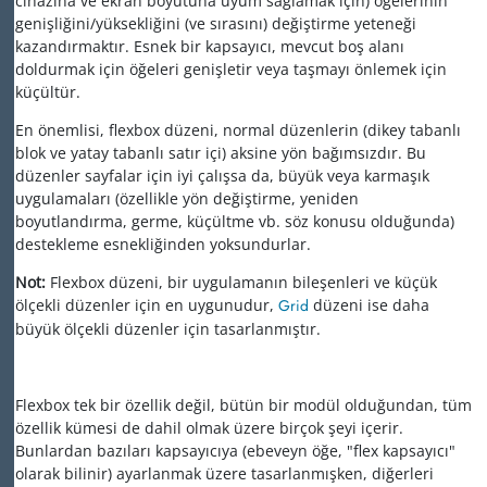
cihazına ve ekran boyutuna uyum sağlamak için) öğelerinin
genişliğini/yüksekliğini (ve sırasını) değiştirme yeteneği
kazandırmaktır. Esnek bir kapsayıcı, mevcut boş alanı
doldurmak için öğeleri genişletir veya taşmayı önlemek için
küçültür.
En önemlisi, flexbox düzeni, normal düzenlerin (dikey tabanlı
blok ve yatay tabanlı satır içi) aksine yön bağımsızdır. Bu
düzenler sayfalar için iyi çalışsa da, büyük veya karmaşık
uygulamaları (özellikle yön değiştirme, yeniden
boyutlandırma, germe, küçültme vb. söz konusu olduğunda)
destekleme esnekliğinden yoksundurlar.
Not:
Flexbox düzeni, bir uygulamanın bileşenleri ve küçük
ölçekli düzenler için en uygunudur,
Grid
düzeni ise daha
büyük ölçekli düzenler için tasarlanmıştır.
Flexbox tek bir özellik değil, bütün bir modül olduğundan, tüm
özellik kümesi de dahil olmak üzere birçok şeyi içerir.
Bunlardan bazıları kapsayıcıya (ebeveyn öğe, "flex kapsayıcı"
olarak bilinir) ayarlanmak üzere tasarlanmışken, diğerleri