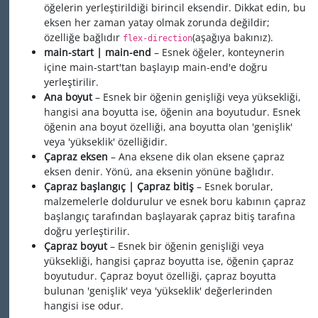
öğelerin yerleştirildiği birincil eksendir. Dikkat edin, bu
eksen her zaman yatay olmak zorunda değildir;
özelliğe bağlıdır
(aşağıya bakınız).
flex-direction
main-start | main-end
– Esnek öğeler, konteynerin
içine main-start'tan başlayıp main-end'e doğru
yerleştirilir.
Ana boyut
– Esnek bir öğenin genişliği veya yüksekliği,
hangisi ana boyutta ise, öğenin ana boyutudur. Esnek
öğenin ana boyut özelliği, ana boyutta olan 'genişlik'
veya 'yükseklik' özelliğidir.
Çapraz eksen
– Ana eksene dik olan eksene çapraz
eksen denir. Yönü, ana eksenin yönüne bağlıdır.
Çapraz başlangıç | Çapraz bitiş
– Esnek borular,
malzemelerle doldurulur ve esnek boru kabının çapraz
başlangıç tarafından başlayarak çapraz bitiş tarafına
doğru yerleştirilir.
Çapraz boyut
– Esnek bir öğenin genişliği veya
yüksekliği, hangisi çapraz boyutta ise, öğenin çapraz
boyutudur. Çapraz boyut özelliği, çapraz boyutta
bulunan 'genişlik' veya 'yükseklik' değerlerinden
hangisi ise odur.