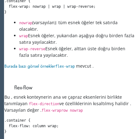
.container {

  flex-wrap: nowrap | wrap | wrap-reverse;

}
(varsayılan): tüm esnek öğeler tek satırda
nowrap
olacaktır.
Esnek öğeler, yukarıdan aşağıya doğru birden fazla
wrap
satıra yayılacaktır.
Esnek öğeler, alttan üste doğru birden
wrap-reverse
fazla satıra yayılacaktır.
Burada bazı
görsel örnekler
mevcut
.
flex-wrap
flex-flow
Bu , esnek konteynerin ana ve çapraz eksenlerini birlikte
tanımlayan
ve özelliklerinin
kısaltılmış halidir .
flex-direction
Varsayılan değer
.
flex-wrap
row nowrap
.container {

  flex-flow: column wrap;

}