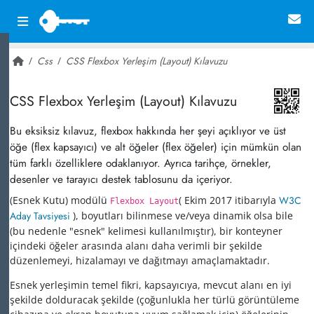
Css
CSS Flexbox Yerleşim (Layout) Kılavuzu
~ 2,920
CSS Flexbox Yerleşim (Layout) Kılavuzu
Bu eksiksiz kılavuz, flexbox hakkında her şeyi açıklıyor ve üst
öğe (flex kapsayıcı) ve alt öğeler (flex öğeler) için mümkün olan
tüm farklı özelliklere odaklanıyor. Ayrıca tarihçe, örnekler,
desenler ve tarayıcı destek tablosunu da içeriyor.
(Esnek Kutu) modülü
( Ekim 2017 itibarıyla
W3C
Flexbox Layout
Aday Tavsiyesi
), boyutları bilinmese ve/veya dinamik olsa bile
(bu nedenle "esnek" kelimesi kullanılmıştır), bir konteyner
içindeki öğeler arasında alanı daha verimli bir şekilde
düzenlemeyi, hizalamayı ve dağıtmayı amaçlamaktadır.
Esnek yerleşimin temel fikri, kapsayıcıya, mevcut alanı en iyi
şekilde dolduracak şekilde (çoğunlukla her türlü görüntüleme