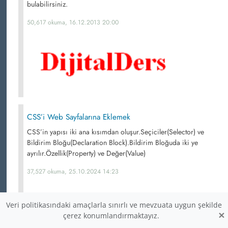
bulabilirsiniz.
50,617 okuma, 16.12.2013 20:00
CSS’i Web Sayfalarına Eklemek
CSS’in yapısı iki ana kısımdan oluşur.Seçiciler(Selector) ve
Bildirim Bloğu(Declaration Block).Bildirim Bloğuda iki ye
ayrılır.Özellik(Property) ve Değer(Value)
37,527 okuma, 25.10.2024 14:23
Veri politikasındaki amaçlarla sınırlı ve mevzuata uygun şekilde
×
çerez konumlandırmaktayız.