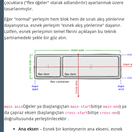
çocuklara ("flex öğeler" olarak adlandırılır) ayarlanmak üzere
tasarlanmıştır.
Eğer “normal” yerleşim hem blok hem de sıralı akış yönlerine
dayanıyorsa, esnek yerleşim “esnek akış yönlerine” dayanır.
Lütfen, esnek yerleşimin temel fikrini açıklayan bu teknik
şartnamedeki şekle bir göz atın.
Öğeler ya (başlangıçtan
bitişe
) ya
main axis
main-start
main-end
da çapraz eksen (başlangıçtan
bitişe
)
cross-start
cross-end
doğrultusunda yerleştirilecektir .
Ana eksen
– Esnek bir konteynerin ana ekseni, esnek