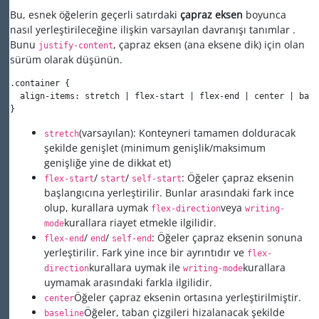
Bu, esnek öğelerin geçerli satırdaki
çapraz eksen
boyunca
nasıl yerleştirileceğine ilişkin varsayılan davranışı tanımlar .
Bunu
, çapraz eksen (ana eksene dik) için olan
justify-content
sürüm olarak düşünün.
.container {

  align-items: stretch | flex-start | flex-end | center | base
}
(varsayılan): Konteyneri tamamen dolduracak
stretch
şekilde genişlet (minimum genişlik/maksimum
genişliğe yine de dikkat et)
/
/
: Öğeler çapraz eksenin
flex-start
start
self-start
başlangıcına yerleştirilir. Bunlar arasındaki fark ince
olup, kurallara uymak
veya
flex-direction
writing-
kurallara riayet etmekle ilgilidir.
mode
/
/
: Öğeler çapraz eksenin sonuna
flex-end
end
self-end
yerleştirilir. Fark yine ince bir ayrıntıdır ve
flex-
kurallara uymak ile
kurallara
direction
writing-mode
uymamak arasındaki farkla ilgilidir.
Öğeler çapraz eksenin ortasına yerleştirilmiştir.
center
Öğeler, taban çizgileri hizalanacak şekilde
baseline