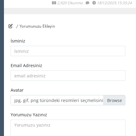
2,920 Okunma
18/12/2025.15:33:24
/ Yorumunuzu Ekleyin
İsminiz
Email Adresiniz
Avatar
jpg, gif, png türündeki resimleri seçmelisiniz
Yorumuzu Yazınız