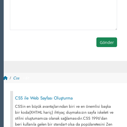
Gönder
Css
~ 61
CSS ile Web Sayfası Oluşturma
CSSin en büyük avantajlarından biri ve en önemlisi başka
bir koda(XHTML hariç) ihtiyaç duymaksızın sayfa iskeleti ve
stilini oluştumamıza olanak sağlamasıdır.CSS 1996′dan
beri kullanıla gelen bir standart olsa da popülaretesini Zen