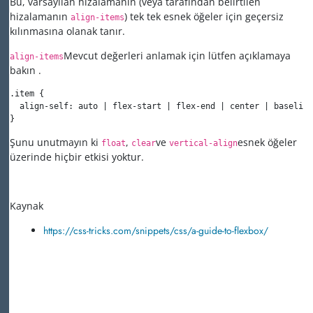
Bu, varsayılan hizalamanın (veya tarafından belirtilen
hizalamanın
) tek tek esnek öğeler için geçersiz
align-items
kılınmasına olanak tanır.
Mevcut değerleri anlamak için
lütfen açıklamaya
align-items
bakın .
.item {

  align-self: auto | flex-start | flex-end | center | baseline
}
Şunu unutmayın ki
,
ve
esnek öğeler
float
clear
vertical-align
üzerinde hiçbir etkisi yoktur.
Kaynak
https://css-tricks.com/snippets/css/a-guide-to-flexbox/