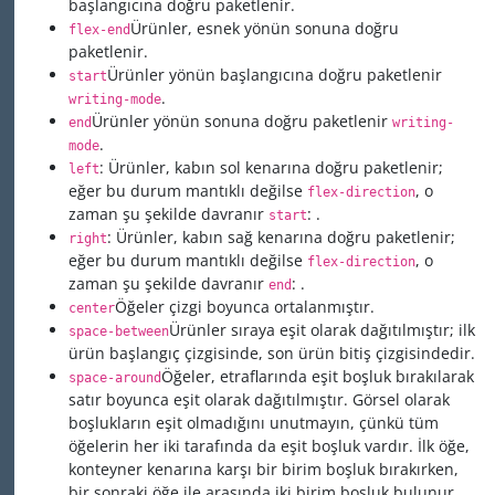
başlangıcına doğru paketlenir.
Ürünler, esnek yönün sonuna doğru
flex-end
paketlenir.
Ürünler yönün başlangıcına doğru paketlenir
start
.
writing-mode
Ürünler yönün sonuna doğru paketlenir
end
writing-
.
mode
: Ürünler, kabın sol kenarına doğru paketlenir;
left
eğer bu durum mantıklı değilse
, o
flex-direction
zaman şu şekilde davranır
: .
start
: Ürünler, kabın sağ kenarına doğru paketlenir;
right
eğer bu durum mantıklı değilse
, o
flex-direction
zaman şu şekilde davranır
: .
end
Öğeler çizgi boyunca ortalanmıştır.
center
Ürünler sıraya eşit olarak dağıtılmıştır; ilk
space-between
ürün başlangıç çizgisinde, son ürün bitiş çizgisindedir.
Öğeler, etraflarında eşit boşluk bırakılarak
space-around
satır boyunca eşit olarak dağıtılmıştır. Görsel olarak
boşlukların eşit olmadığını unutmayın, çünkü tüm
öğelerin her iki tarafında da eşit boşluk vardır. İlk öğe,
konteyner kenarına karşı bir birim boşluk bırakırken,
bir sonraki öğe ile arasında iki birim boşluk bulunur,