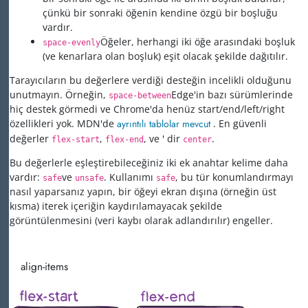
çünkü bir sonraki öğenin kendine özgü bir boşluğu
vardır.
Öğeler, herhangi iki öğe arasındaki boşluk
space-evenly
(ve kenarlara olan boşluk) eşit olacak şekilde dağıtılır.
Tarayıcıların bu değerlere verdiği desteğin incelikli olduğunu
unutmayın. Örneğin,
Edge'in bazı sürümlerinde
space-between
hiç destek görmedi ve Chrome'da henüz start/end/left/right
özellikleri yok. MDN'de
ayrıntılı tablolar mevcut
. En güvenli
değerler
,
, ve ' dir
.
flex-start
flex-end
center
Bu değerlerle eşleştirebileceğiniz iki ek anahtar kelime daha
vardır:
ve
. Kullanımı
, bu tür konumlandırmayı
safe
unsafe
safe
nasıl yaparsanız yapın, bir öğeyi ekran dışına (örneğin üst
kısma) iterek içeriğin kaydırılamayacak şekilde
görüntülenmesini (veri kaybı olarak adlandırılır) engeller.
align-items