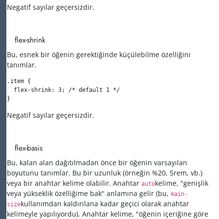
Negatif sayılar geçersizdir.
flex-shrink
Bu, esnek bir öğenin gerektiğinde küçülebilme özelliğini
tanımlar.
.item {

  flex-shrink: 3; /* default 1 */

}
Negatif sayılar geçersizdir.
flex-basis
Bu, kalan alan dağıtılmadan önce bir öğenin varsayılan
boyutunu tanımlar. Bu bir uzunluk (örneğin %20, 5rem, vb.)
veya bir anahtar kelime olabilir. Anahtar
kelime, "genişlik
auto
veya yükseklik özelliğime bak" anlamına gelir (bu,
main-
kullanımdan kaldırılana kadar geçici olarak anahtar
size
kelimeyle yapılıyordu). Anahtar kelime, "öğenin içeriğine göre