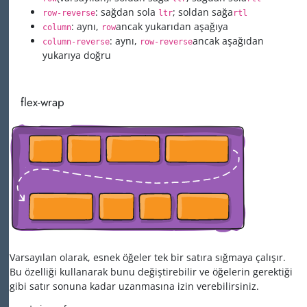
: sağdan sola
; soldan sağa
row-reverse
ltr
rtl
: aynı,
ancak yukarıdan aşağıya
column
row
: aynı,
ancak aşağıdan
column-reverse
row-reverse
yukarıya doğru
flex-wrap
Varsayılan olarak, esnek öğeler tek bir satıra sığmaya çalışır.
Bu özelliği kullanarak bunu değiştirebilir ve öğelerin gerektiği
gibi satır sonuna kadar uzanmasına izin verebilirsiniz.