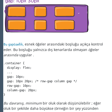
Bu
özellik,
esnek öğeler arasındaki boşluğu açıkça kontrol
gap
eder. Bu boşluğu yalnızca dış kenarlarda olmayan
öğeler
arasında
uygular .
.container {

  display: flex;

  ...

  gap: 10px;

  gap: 10px 20px; /* row-gap column gap */

  row-gap: 10px;

  column-gap: 20px;

}
Bu davranış, minimum
bir oluk olarak düşünülebilir
; eğer
oluk bir şekilde daha büyükse (örneğin bir şey yüzünden