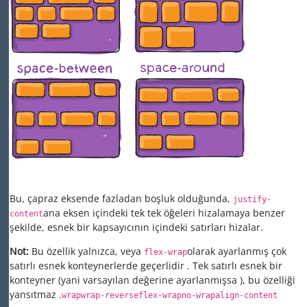
Bu, çapraz eksende fazladan boşluk olduğunda,
justify-
ana eksen içindeki tek tek öğeleri hizalamaya benzer
content
şekilde, esnek bir kapsayıcının içindeki satırları hizalar.
Not:
Bu özellik yalnızca, veya
olarak ayarlanmış
çok
flex-wrap
satırlı esnek konteynerlerde geçerlidir
. Tek satırlı esnek bir
konteyner (yani
varsayılan değerine ayarlanmışsa
), bu özelliği
yansıtmaz
.
wrap
wrap-reverse
flex-wrap
no-wrap
align-content