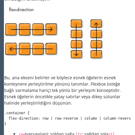
flex-direction
Bu, ana ekseni belirler ve böylece esnek öğelerin esnek
konteynere yerleştirilme yönünü tanımlar. Flexbox (isteğe
bağlı sarmalama hariç) tek yönlü bir yerleşim konseptidir.
Esnek öğelerin öncelikle yatay satırlar veya dikey sütunlar
halinde yerleştirildiğini düşünün.
.container {

  flex-direction: row | row-reverse | column | column-reverse;

}
(varsayılan): soldan sağa
; sağdan sola
row
ltr
rtl