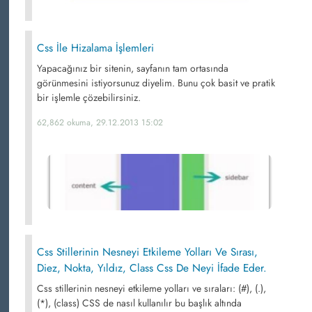
Css İle Hizalama İşlemleri
Yapacağınız bir sitenin, sayfanın tam ortasında
görünmesini istiyorsunuz diyelim. Bunu çok basit ve pratik
bir işlemle çözebilirsiniz.
62,862 okuma, 29.12.2013 15:02
Css Stillerinin Nesneyi Etkileme Yolları Ve Sırası,
Diez, Nokta, Yıldız, Class Css De Neyi İfade Eder.
Css stillerinin nesneyi etkileme yolları ve sıraları: (#), (.),
(*), (class) CSS de nasıl kullanılır bu başlık altında