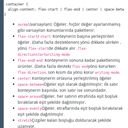
.container {

  align-content: flex-start | flex-end | center | space-betwee
}
(varsayılan): Öğeler, hiçbir değer ayarlanmamış
normal
gibi varsayılan konumlarında paketlenir.
/
: Konteynerin başına yerleştirilen
flex-start
start
öğeler. (Daha fazla desteklenen) yönü dikkate
alırken ,
yönü
de dikkate
alır
.
flex-start
flex-
direction
start
writing-mode
/
: Konteynerin sonuna kadar paketlenmiş
flex-end
end
ürünler. (Daha fazla destek)
yönü korurken
flex-end
, son kısım da yönü korur
.
flex-direction
writing-mode
: Konteynerin ortasına yerleştirilmiş öğeler
center
Öğeler eşit olarak dağıtılmıştır; ilk satır
space-between
konteynerin başında, son satır ise sonundadır.
Öğeler, her satırın etrafında eşit boşluk
space-around
bırakılarak eşit şekilde dağıtılmıştır.
Öğeler, etraflarında eşit boşluk bırakılarak
space-evenly
eşit şekilde dağıtılmıştır.
Çizgiler kalan boşluğu dolduracak şekilde
stretch
uzanıyor.