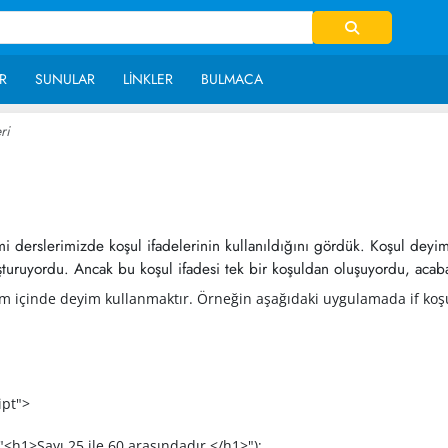
R
SUNULAR
LINKLER
BULMACA
ri
~ 16,460
 derslerimizde koşul ifadelerinin kullanıldığını gördük. Koşul deyi
uşturuyordu. Ancak bu koşul ifadesi tek bir koşuldan oluşuyordu, a
yim içinde deyim kullanmaktır. Örneğin aşağıdaki uygulamada if koşu
pt">
 25 ile 60 arasındadır.</h1>");