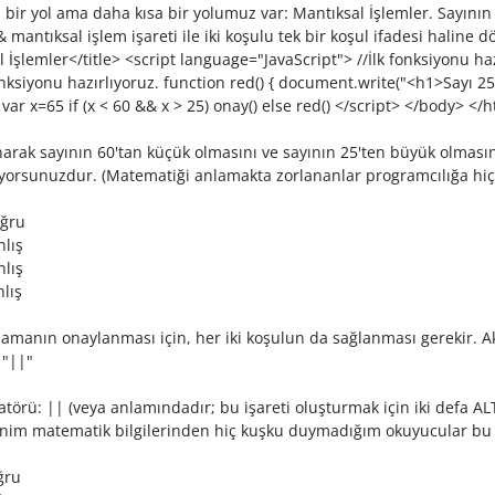
 bir yol ama daha kısa bir yolumuz var: Mantıksal İşlemler. Sayın
mantıksal işlem işareti ile iki koşulu tek bir koşul ifadesi haline d
İşlemler</title> <script language="JavaScript"> //İlk fonksiyonu ha
fonksiyonu hazırlıyoruz. function red() { document.write("<h1>Sayı 2
var x=65 if (x < 60 && x > 25) onay() else red() </script> </body> </
lanarak sayının 60'tan küçük olmasını ve sayının 25'ten büyük olma
lıyorsunuzdur. (Matematiği anlamakta zorlananlar programcılığa hiç
ğru
lış
lış
lış
amanın onaylanması için, her iki koşulun da sağlanması gerekir. 
 "||"
törü: || (veya anlamındadır; bu işareti oluşturmak için iki defa ALT
nim matematik bilgilerinden hiç kuşku duymadığım okuyucular bu 
ru