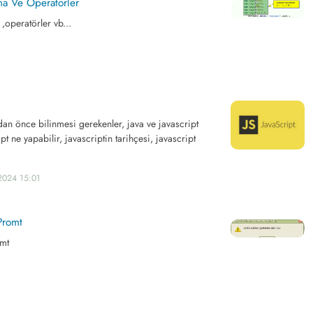
ma Ve Operatörler
,operatörler vb...
an önce bilinmesi gerekenler, java ve javascript
pt ne yapabilir, javascriptin tarihçesi, javascript
2024 15:01
Promt
omt