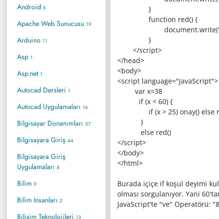
Android
6
}
function red() {
Apache Web Sunucusu
19
document.write("<h1>Sayı
Arduino
}
11
</script>
Asp
1
</head>
<body>
Asp.net
1
<script language="JavaScript">
Autocad Dersleri
var x=38
1
if (x < 60) {
Autocad Uygulamaları
16
if (x > 25) onay() else r
}
Bilgisayar Donanımları
57
else red()
Bilgisayara Giriş
44
</script>
</body>
Bilgisayara Giriş
</html>
Uygulamaları
8
Bilim
Burada içiçe if koşul deyimi k
9
olması sorgulanıyor. Yani 60't
Bilim Insanları
2
JavaScript'te "ve" Operatörü: "
Bilişim Teknolojileri
13