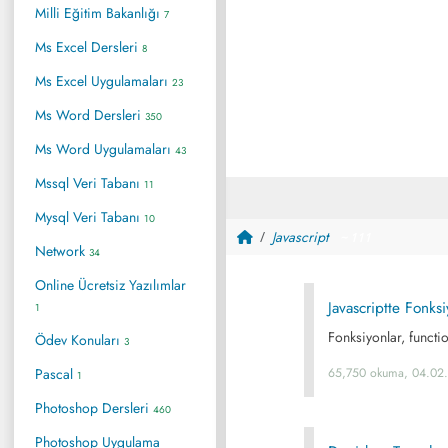
Milli Eğitim Bakanlığı
7
Ms Excel Dersleri
8
Ms Excel Uygulamaları
23
Ms Word Dersleri
350
Ms Word Uygulamaları
43
Mssql Veri Tabanı
11
Mysql Veri Tabanı
10
Javascript
~ 111
Network
34
Online Ücretsiz Yazılımlar
Javascriptte Fonksi
1
Fonksiyonlar, functi
Ödev Konuları
3
Pascal
65,750 okuma, 04.02
1
Photoshop Dersleri
460
Photoshop Uygulama