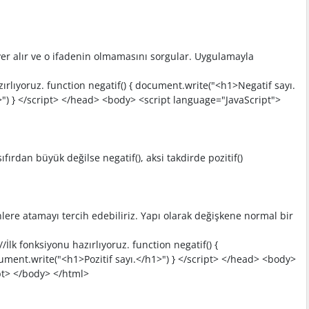
 yer alır ve o ifadenin olmamasını sorgular. Uygulamayla
ırlıyoruz. function negatif() { document.write("<h1>Negatif sayı.
h1>") } </script> </head> <body> <script language="JavaScript">
rdan büyük değilse negatif(), aksi takdirde pozitif()
lere atamayı tercih edebiliriz. Yapı olarak değişkene normal bir
lk fonksiyonu hazırlıyoruz. function negatif() {
ocument.write("<h1>Pozitif sayı.</h1>") } </script> </head> <body>
ript> </body> </html>