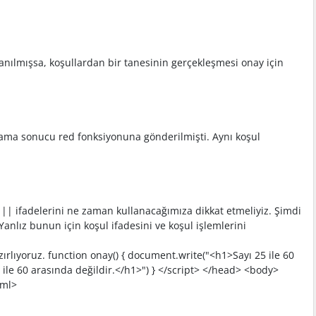
nılmışsa, koşullardan bir tanesinin gerçekleşmesi onay için
ulama sonucu red fonksiyonuna gönderilmişti. Aynı koşul
 || ifadelerini ne zaman kullanacağımıza dikkat etmeliyiz. Şimdi
anlız bunun için koşul ifadesini ve koşul işlemlerini
zırlıyoruz. function onay() { document.write("<h1>Sayı 25 ile 60
5 ile 60 arasında değildir.</h1>") } </script> </head> <body>
tml>