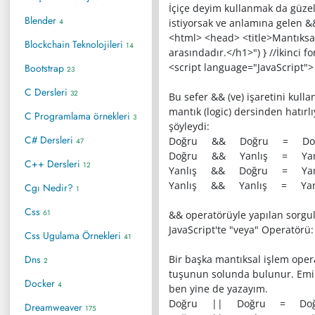
İçiçe deyim kullanmak da güzel
Blender
4
istiyorsak ve anlamına gelen && 
<html> <head> <title>Mantıksal 
Blockchain Teknolojileri
14
arasındadır.</h1>") } //İkinci 
<script language="JavaScript"> 
Bootstrap
23
C Dersleri
32
Bu sefer && (ve) işaretini kul
mantık (logic) dersinden hatır
C Programlama örnekleri
3
şöyleydi:
C# Dersleri
Doğru && Doğru = Do
47
Doğru && Yanlış = Yan
C++ Dersleri
12
Yanlış && Doğru = Yan
Yanlış && Yanlış = Yan
Cgı Nedir?
1
Css
61
&& operatörüyle yapılan sorgul
JavaScript'te "veya" Operatörü:
Css Ugulama Örnekleri
41
Dns
Bir başka mantıksal işlem opera
2
tuşunun solunda bulunur. Emi
Docker
4
ben yine de yazayım.
Doğru || Doğru = Doğ
Dreamweaver
175