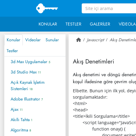
KONULAR
TESTLER
GALERILER
VIDEOLA
Konular
Videolar
Sunular
Javascript
Akış Denetimle
Testler
Akış Denetimleri
3d Max Uygulamalar
5
3d Studio Max
11
Akış denetimi ve döngü denetimi
koşul ifadesine göre çevrim ol
Açık Kaynak İşletim
Sistemleri
18
Elbette. Bunun için ilk yol, de
sorgulamaktadır:
Adobe Illustrator
7
<html>
Ajax
<head>
11
<title>İkili Sorgulama</title>
Akıllı Tahta
1
<script language="JavaScri
function onay() {
Algoritma
8
document.write("<h1>Sayı