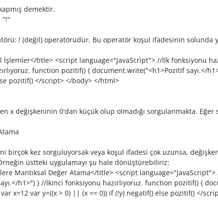
 kapmış demektir.
 "!"
törü: ! (değil) operatörüdür. Bu operatör koşul ifadesinin solunda
İşlemler</title> <script language="JavaScript"> //İlk fonksiyonu haz
azırlıyoruz. function pozitif() { document.write("<h1>Pozitif sayı.</
 else pozitif() </script> </body> </html>
n x değişkeninin 0'dan küçük olup olmadığı sorgulanmakta. Eğer sıfı
 Atama
ni birçok kez sorguluyorsak veya koşul ifadesi çok uzunsa, değişken
Örneğin üstteki uygulamayı şu hale dönüştürebiliriz:
re Mantıksal Değer Atama</title> <script language="JavaScript"> //İ
ı.</h1>") } //İkinci fonksiyonu hazırlıyoruz. function pozitif() { d
r x=12 var y=((x > 0) || (x == 0)) if (!y) negatif() else pozitif() </sc