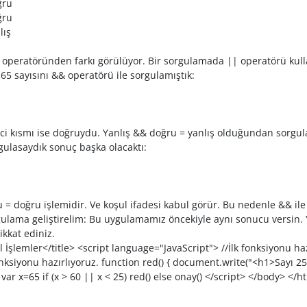
ru
ru
ış
 operatöründen farkı görülüyor. Bir sorgulamada || operatörü kulla
65 sayısını && operatörü ile sorgulamıştık:
kinci kısmı ise doğruydu. Yanlış && doğru = yanlış olduğundan sorg
rgulasaydık sonuç başka olacaktı:
 = doğru işlemidir. Ve koşul ifadesi kabul görür. Bu nedenle && ile
gulama geliştirelim: Bu uygulamamız öncekiyle aynı sonucu versin. Y
ikkat ediniz.
İşlemler</title> <script language="JavaScript"> //İlk fonksiyonu ha
fonksiyonu hazırlıyoruz. function red() { document.write("<h1>Sayı 2
ar x=65 if (x > 60 || x < 25) red() else onay() </script> </body> </h