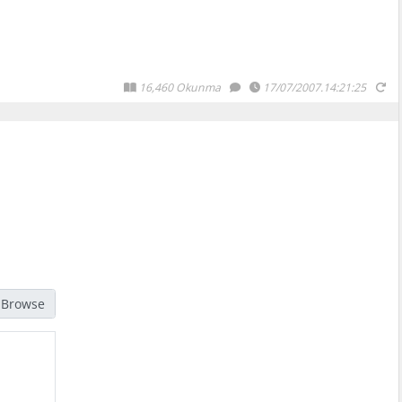
16,460 Okunma
17/07/2007.14:21:25
jpg, gif, png türündeki resimleri seçmelisiniz