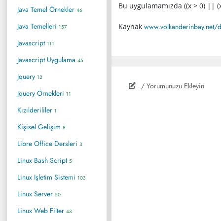
Bu uygulamamızda ((x > 0) || (x
Java Temel Örnekler
46
Java Temelleri
Kaynak
www.volkanderinbay.net/d
157
Javascript
111
Javascript Uygulama
45
Jquery
12
/ Yorumunuzu Ekleyin
Jquery Örnekleri
11
Kızılderililer
1
Kişisel Gelişim
8
Libre Office Dersleri
3
Linux Bash Script
5
Linux Işletim Sistemi
103
Linux Server
50
Linux Web Filter
43