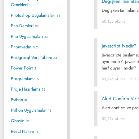
Degişken Tanımla
Örnekleri
1
Degişken tanımlama 
Photoshop Uygulamaları
58
60,155 okuma,
Php Dersleri
97
Php Uygulamaları
33
Javascript Nedir?
Phpmyadmin
2
Javascripte başlamad
Postgresql Veri Tabanı
63
aynı mıdır?, javascri
Power Point
harf duyarlı mıdır?
2
Programlama
53,676 okuma, 19.11.
5
Proje Hazırlama
15
Alert Confirm Ve 
Python
31
Alert confirm ve pr
Python Uygulamalar
13
52,874 okuma,
Qbasic
19
React Native
14