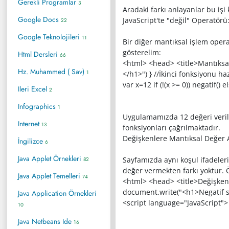
Gerekli Programlar
3
Aradaki farkı anlayanlar bu işi
Google Docs
JavaScript'te "değil" Operatörü:
22
Google Teknolojileri
11
Bir diğer mantıksal işlem opera
gösterelim:
Html Dersleri
66
<html> <head> <title>Mantıksal 
Hz. Muhammed ( Sav)
1
</h1>") } //İkinci fonksiyonu h
var x=12 if (!(x >= 0)) negatif()
Ileri Excel
2
Infographics
1
Uygulamamızda 12 değeri verile
Internet
13
fonksiyonları çağrılmaktadır.
Değişkenlere Mantıksal Değer
İngilizce
6
Java Applet Örnekleri
Sayfamızda aynı koşul ifadeleri
82
değer vermekten farkı yoktur. 
Java Applet Temelleri
74
<html> <head> <title>Değişkenle
document.write("<h1>Negatif say
Java Application Örnekleri
<script language="JavaScript"> va
10
Java Netbeans Ide
16