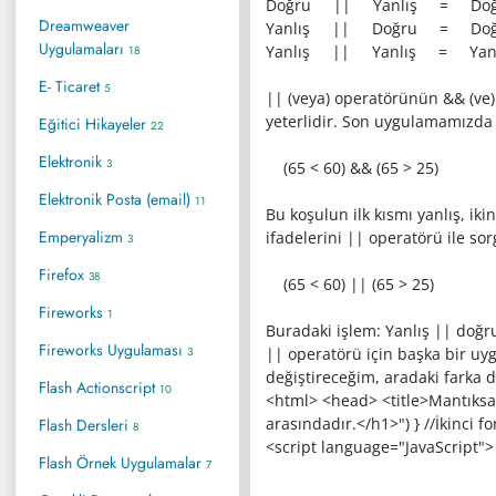
Doğru || Yanlış = Doğ
Dreamweaver
Yanlış || Doğru = Doğ
Uygulamaları
Yanlış || Yanlış = Yanl
18
E- Ticaret
5
|| (veya) operatörünün && (ve)
yeterlidir. Son uygulamamızda 
Eğitici Hikayeler
22
Elektronik
3
(65 < 60) && (65 > 25)
Elektronik Posta (email)
11
Bu koşulun ilk kısmı yanlış, i
Emperyalizm
ifadelerini || operatörü ile so
3
Firefox
38
(65 < 60) || (65 > 25)
Fireworks
1
Buradaki işlem: Yanlış || doğru
Fireworks Uygulaması
3
|| operatörü için başka bir uy
değiştireceğim, aradaki farka d
Flash Actionscript
10
<html> <head> <title>Mantıksal 
arasındadır.</h1>") } //İkinci 
Flash Dersleri
8
<script language="JavaScript"> v
Flash Örnek Uygulamalar
7