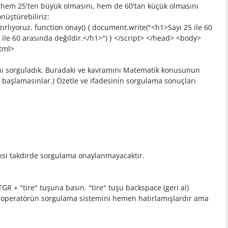
ın hem 25'ten büyük olmasını, hem de 60'tan küçük olmasını
önüştürebiliriz:
zırlıyoruz. function onay() { document.write("<h1>Sayı 25 ile 60
5 ile 60 arasında değildir.</h1>") } </script> </head> <body>
html>
sını sorguladık. Buradaki ve kavramını Matematik konusunun
 başlamasınlar.) Özetle ve ifadesinin sorgulama sonuçları
Aksi takdirde sorgulama onaylanmayacaktır.
GR + "tire" tuşuna basın. "tire" tuşu backspace (geri al)
operatörün sorgulama sistemini hemen hatırlamışlardır ama