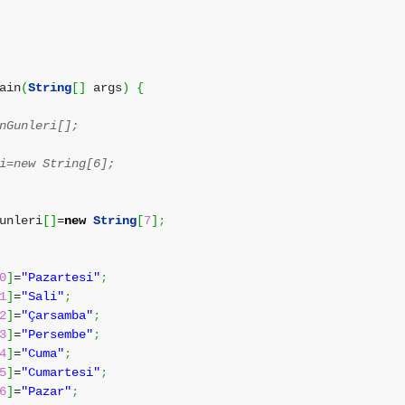
ain
(
String
[
]
args
)
{
nGunleri[];
i=new String[6];
unleri
[
]
=
new
String
[
7
]
;
0
]
=
"Pazartesi"
;
1
]
=
"Sali"
;
2
]
=
"Çarsamba"
;
3
]
=
"Persembe"
;
4
]
=
"Cuma"
;
5
]
=
"Cumartesi"
;
6
]
=
"Pazar"
;