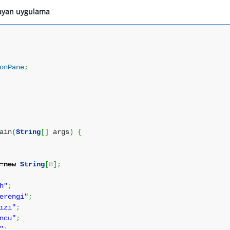
layan uygulama
onPane
;
ain
(
String
[
]
args
)
{
=
new
String
[
8
]
;
h"
;
erengi"
;
ızı"
;
ncu"
;
"
;