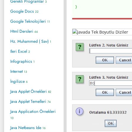
Gerekli Programlar
3
}
Google Docs
22
Google Teknolojileri
11
Html Dersleri
66
Hz. Muhammed ( Sav)
1
Ileri Excel
2
Infographics
1
Internet
13
İngilizce
6
Java Applet Örnekleri
82
Java Applet Temelleri
74
Java Application Örnekleri
10
Java Netbeans Ide
16