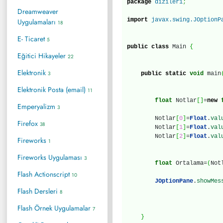
package
diziler1
;
Dreamweaver
import
javax.swing.JOptionP
Uygulamaları
18
E- Ticaret
5
public
class
Main
{
Eğitici Hikayeler
22
Elektronik
3
public
static
void
main
Elektronik Posta (email)
11
float
Notlar
[
]
=
new
Emperyalizm
3
Notlar
[
0
]
=
Float
.
val
Firefox
38
Notlar
[
1
]
=
Float
.
val
Notlar
[
2
]
=
Float
.
val
Fireworks
1
Fireworks Uygulaması
3
float
Ortalama=
(
Not
Flash Actionscript
10
JOptionPane
.
showMes
Flash Dersleri
8
Flash Örnek Uygulamalar
7
}