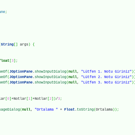
ane
;
(
String
[
]
args
)
{
float
[
3
]
;
ueOf
(
JOptionPane
.
showInputDialog
(
null
,
"Lütfen 1. Notu Giriniz"
)
ueOf
(
JOptionPane
.
showInputDialog
(
null
,
"Lütfen 2. Notu Giriniz"
)
ueOf
(
JOptionPane
.
showInputDialog
(
null
,
"Lütfen 3. Notu Giriniz"
)
lar
[
0
]
+Notlar
[
1
]
+Notlar
[
2
]
)
/
3
;
sageDialog
(
null
,
"Ortalama "
+
Float
.
toString
(
Ortalama
)
)
;