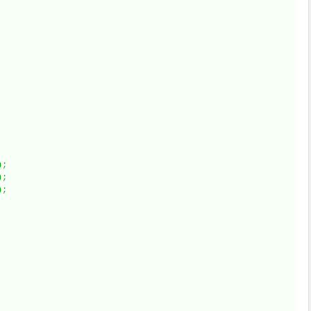
)
;
)
;
)
;