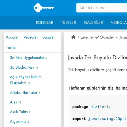
KONULAR
TESTLER
GALERILER
VIDEOLA
Konular
Videolar
Sunular
Java Temel Örnekler
Java
Testler
Javada Tek Boyutlu Dizile
3d Max Uygulamalar
5
3d Studio Max
11
Tek boyutlu dizilere çeşitli örne
Açık Kaynak İşletim
Sistemleri
18
Haftanın günlerinin dizi halin
Adobe Illustrator
7
Ajax
11
package
diziler1
;
Akıllı Tahta
1
import
javax.swing.JOpti
Algoritma
8