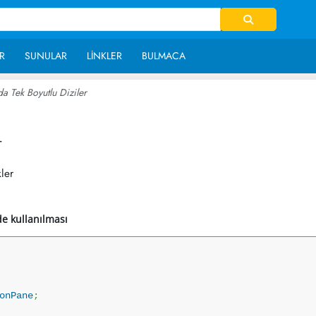
R
SUNULAR
LINKLER
BULMACA
da Tek Boyutlu Diziler
~ 52,732
r
kler
de kullanılması
onPane
;