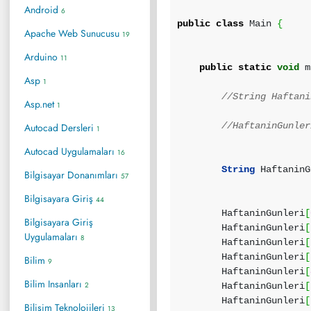
Android
6
public
class
Main
{
Apache Web Sunucusu
19
Arduino
11
public
static
void
m
Asp
1
//String Haftani
Asp.net
1
//HaftaninGunler
Autocad Dersleri
1
Autocad Uygulamaları
16
String
HaftaninG
Bilgisayar Donanımları
57
Bilgisayara Giriş
44
HaftaninGunleri
[
Bilgisayara Giriş
HaftaninGunleri
[
Uygulamaları
8
HaftaninGunleri
[
HaftaninGunleri
[
Bilim
9
HaftaninGunleri
[
Bilim Insanları
2
HaftaninGunleri
[
HaftaninGunleri
[
Bilişim Teknolojileri
13