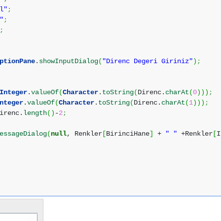
l"
;
"
;
;
ptionPane
.
showInputDialog
(
"Direnc Degeri Giriniz"
)
;
Integer
.
valueOf
(
Character
.
toString
(
Direnc.
charAt
(
0
)
)
)
;
nteger
.
valueOf
(
Character
.
toString
(
Direnc.
charAt
(
1
)
)
)
;
irenc.
length
(
)
-
2
;
essageDialog
(
null
, Renkler
[
BirinciHane
]
+
" "
+Renkler
[
I