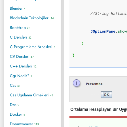
Blender
4
//String Haftani
Blockchain Teknolojileri
14
Bootstrap
23
JOptionPane
.
show
C Dersleri
32
}
C Programlama örnekleri
3
}
C# Dersleri
47
C++ Dersleri
12
Cgı Nedir?
1
Css
61
Css Ugulama Örnekleri
41
Dns
2
Ortalama Hesaplayan Bir Uy
Docker
4
Dreamweaver
175