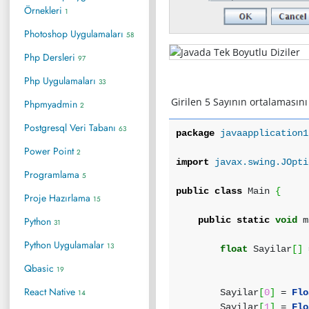
Örnekleri
1
Photoshop Uygulamaları
58
Php Dersleri
97
Php Uygulamaları
33
Girilen 5 Sayının ortalamasın
Phpmyadmin
2
Postgresql Veri Tabanı
63
package
javaapplication1
Power Point
2
import
javax.swing.JOpti
Programlama
5
public
class
Main
{
Proje Hazırlama
15
Python
public
static
void
m
31
Python Uygulamalar
13
float
Sayilar
[
]
Qbasic
19
React Native
Sayilar
[
0
]
=
Flo
14
Sayilar
[
1
]
=
Flo