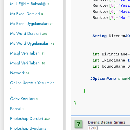
Milli Eğitim Bakanlığı
7
Renkler
[
5
]
=
"Yesi
Renkler
[
6
]
=
"Mavi
Ms Excel Dersleri
8
Renkler
[
7
]
=
"Mor"
Ms Excel Uygulamaları
23
Ms Word Dersleri
350
String
Direnc=
JO
Ms Word Uygulamaları
43
Mssql Veri Tabanı
11
int
BirinciHane=
int
IkinciHane=
I
Mysql Veri Tabanı
10
int
UcuncuHane=D
Network
34
JOptionPane
.
showM
Online Ücretsiz Yazılımlar
1
}
Ödev Konuları
3
}
Pascal
1
Photoshop Dersleri
460
Photoshop Uygulama