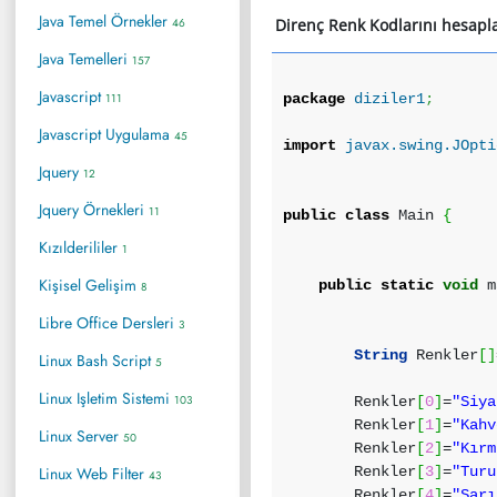
Java Temel Örnekler
46
Direnç Renk Kodlarını hesap
Java Temelleri
157
Javascript
111
package
diziler1
;
Javascript Uygulama
45
import
javax.swing.JOpti
Jquery
12
Jquery Örnekleri
11
public
class
Main
{
Kızılderililer
1
Kişisel Gelişim
public
static
void
m
8
Libre Office Dersleri
3
String
Renkler
[
]
Linux Bash Script
5
Linux Işletim Sistemi
103
Renkler
[
0
]
=
"Siya
Renkler
[
1
]
=
"Kahv
Linux Server
50
Renkler
[
2
]
=
"Kırm
Linux Web Filter
Renkler
[
3
]
=
"Turu
43
Renkler
[
4
]
=
"Sarı