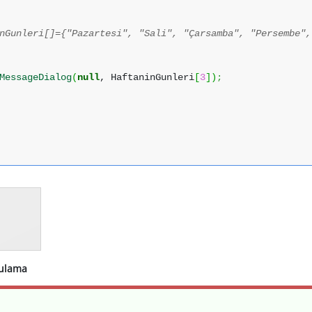
nGunleri[]={"Pazartesi", "Sali", "Çarsamba", "Persembe",
MessageDialog
(
null
, HaftaninGunleri
[
3
]
)
;
gulama