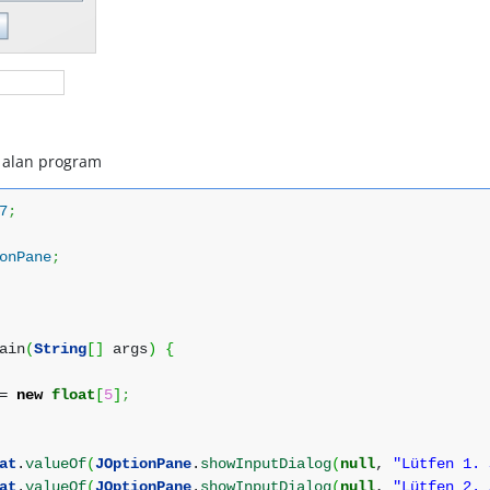
ı alan program
7
;
onPane
;
ain
(
String
[
]
args
)
{
=
new
float
[
5
]
;
at
.
valueOf
(
JOptionPane
.
showInputDialog
(
null
,
"Lütfen 1. 
at
.
valueOf
(
JOptionPane
.
showInputDialog
(
null
,
"Lütfen 2. 