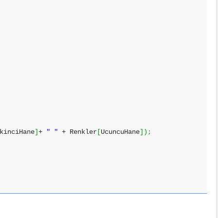
kinciHane
]
+
" "
+ Renkler
[
UcuncuHane
]
)
;