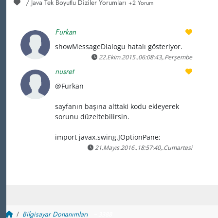
/ Java Tek Boyutlu Diziler Yorumları
+2 Yorum
Furkan
showMessageDialogu hatalı gösteriyor.
22.Ekim.2015..06:08:43,.Perşembe
nusret
@Furkan
sayfanın başına alttaki kodu ekleyerek
sorunu düzeltebilirsin.
import javax.swing.JOptionPane;
21.Mayıs.2016..18:57:40,.Cumartesi
Bilgisayar Donanımları
~ 3388