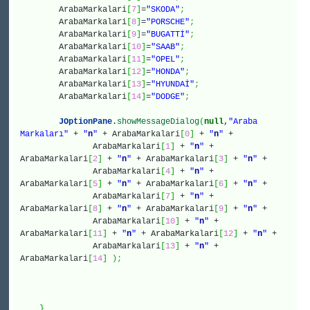
ArabaMarkalari
[
7
]
=
"SKODA"
;
ArabaMarkalari
[
8
]
=
"PORSCHE"
;
ArabaMarkalari
[
9
]
=
"BUGATTİ"
;
ArabaMarkalari
[
10
]
=
"SAAB"
;
ArabaMarkalari
[
11
]
=
"OPEL"
;
ArabaMarkalari
[
12
]
=
"HONDA"
;
ArabaMarkalari
[
13
]
=
"HYUNDAİ"
;
ArabaMarkalari
[
14
]
=
"DODGE"
;
JOptionPane
.
showMessageDialog
(
null
,
"Araba
Markaları"
+
"
n
"
+ ArabaMarkalari
[
0
]
+
"
n
"
+
ArabaMarkalari
[
1
]
+
"
n
"
+
ArabaMarkalari
[
2
]
+
"
n
"
+ ArabaMarkalari
[
3
]
+
"
n
"
+
ArabaMarkalari
[
4
]
+
"
n
"
+
ArabaMarkalari
[
5
]
+
"
n
"
+ ArabaMarkalari
[
6
]
+
"
n
"
+
ArabaMarkalari
[
7
]
+
"
n
"
+
ArabaMarkalari
[
8
]
+
"
n
"
+ ArabaMarkalari
[
9
]
+
"
n
"
+
ArabaMarkalari
[
10
]
+
"
n
"
+
ArabaMarkalari
[
11
]
+
"
n
"
+ ArabaMarkalari
[
12
]
+
"
n
"
+
ArabaMarkalari
[
13
]
+
"
n
"
+
ArabaMarkalari
[
14
]
)
;
}