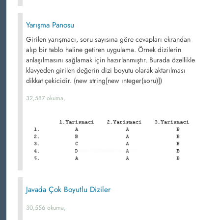
Yarışma Panosu
Girilen yarışmacı, soru sayısına göre cevapları ekrandan
alıp bir tablo haline getiren uygulama. Örnek dizilerin
anlaşılmasını sağlamak için hazırlanmıştır. Burada özellikle
klavyeden girilen değerin dizi boyutu olarak aktarılması
dikkat çekicidir. (new string[new ınteger(soru)])
32,587 okuma,
Javada Çok Boyutlu Diziler
30,556 okuma,