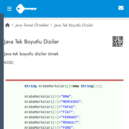
Java Temel Örnekler
Java Tek Boyutlu Diziler
~ 60,827
Java Tek Boyutlu Diziler
Java tek boyutlu diziler örnek
KOD;
String
ArabaMarkalari
[
]
=
new
String
[
15
]
;
ArabaMarkalari
[
0
]
=
"BMW"
;
ArabaMarkalari
[
1
]
=
"MERCEDES"
;
ArabaMarkalari
[
2
]
=
"TOFAŞ"
;
ArabaMarkalari
[
3
]
=
"FİAT"
;
ArabaMarkalari
[
4
]
=
"FERRARİ"
;
ArabaMarkalari
[
5
]
=
"RENAULT"
;
ArabaMarkalari
[
6
]
=
"FORD"
;