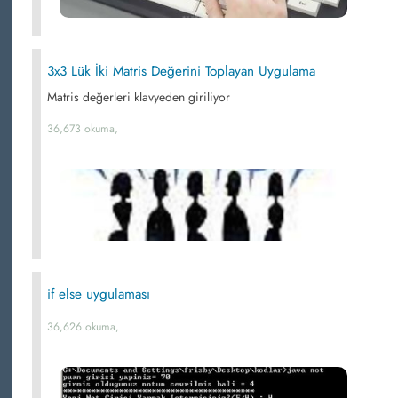
3x3 Lük İki Matris Değerini Toplayan Uygulama
Matris değerleri klavyeden giriliyor
36,673 okuma,
if else uygulaması
36,626 okuma,