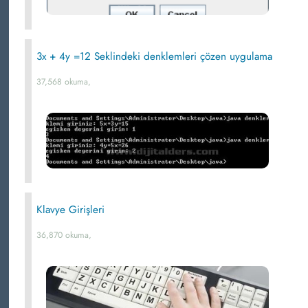
3x + 4y =12 Seklindeki denklemleri çözen uygulama
37,568 okuma,
Klavye Girişleri
36,870 okuma,