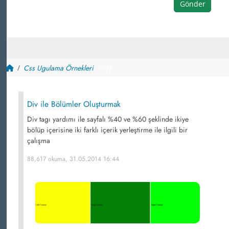
Gönder
Css Ugulama Örnekleri
~ 41
Div ile Bölümler Oluşturmak
Div tagı yardımı ile sayfalı %40 ve %60 şeklinde ikiye
bölüp içerisine iki farklı içerik yerleştirme ile ilgili bir
çalışma
88,617 okuma, 31.05.2014 16:44