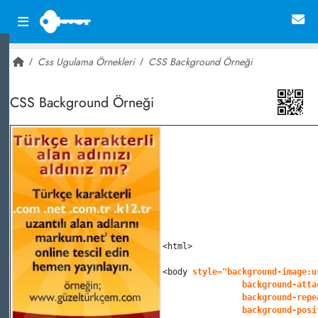
Css Ugulama Örnekleri
CSS Background Örneği
~ 28,162
CSS Background Örneği
<
html
>
<
body
style
=
"background-image:u
		background-att
		background-rep
		background-pos