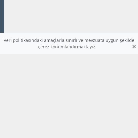
Veri politikasındaki amaçlarla sınırlı ve mevzuata uygun şekilde
×
çerez konumlandırmaktayız.
www.dijitalders.com
bilgi
dijitalders.com
dijitalders.com
Hakkımızda
Kod Renklendirici
Bulmaca