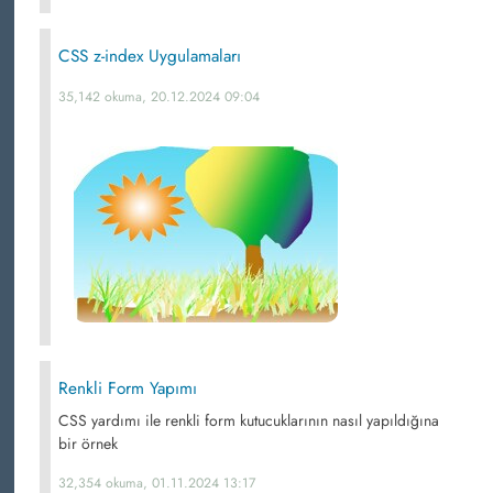
CSS z-index Uygulamaları
35,142 okuma, 20.12.2024 09:04
Renkli Form Yapımı
CSS yardımı ile renkli form kutucuklarının nasıl yapıldığına
bir örnek
32,354 okuma, 01.11.2024 13:17