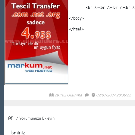
	<
br
 /
><
br
 /
><
br
 /
><
br
 /
</
body
>
</
html
>
28,162 Okunma
09/07/2007.20:36:22
/ Yorumunuzu Ekleyin
İsminiz