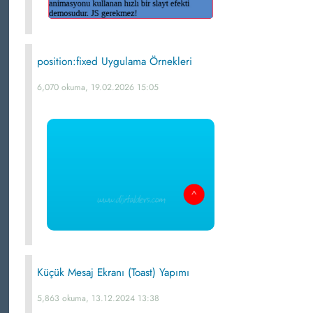
position:fixed Uygulama Örnekleri
6,070 okuma, 19.02.2026 15:05
Küçük Mesaj Ekranı (Toast) Yapımı
5,863 okuma, 13.12.2024 13:38