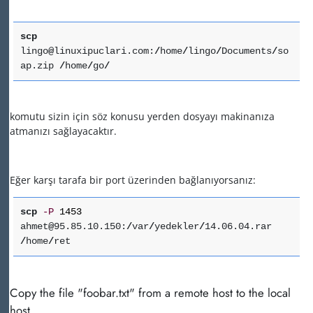
scp
lingo
@
linuxipuclari.com:
/
home
/
lingo
/
Documents
/
so
ap.zip
/
home
/
go
/
komutu sizin için söz konusu yerden dosyayı makinanıza
atmanızı sağlayacaktır.
Eğer karşı tarafa bir port üzerinden bağlanıyorsanız:
scp
-P
1453
ahmet
@
95.85.10.150:
/
var
/
yedekler
/
14.06.04.rar
/
home
/
ret
Copy the file "foobar.txt" from a remote host to the local
host