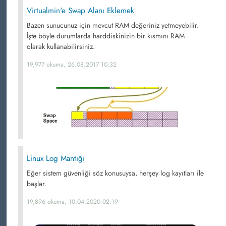
Virtualmin'e Swap Alanı Eklemek
Bazen sunucunuz için mevcut RAM değeriniz yetmeyebilir.
İşte böyle durumlarda harddiskinizin bir kısmını RAM
olarak kullanabilirsiniz.
19,977 okuma, 26.08.2017 10:32
Linux Log Mantığı
Eğer sistem güvenliği söz konusuysa, herşey log kayıtları ile
başlar.
19,896 okuma, 10.04.2020 02:19