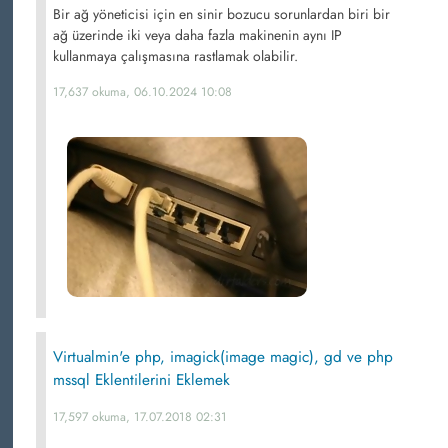
Bir ağ yöneticisi için en sinir bozucu sorunlardan biri bir
ağ üzerinde iki veya daha fazla makinenin aynı IP
kullanmaya çalışmasına rastlamak olabilir.
17,637 okuma, 06.10.2024 10:08
Virtualmin'e php, imagick(image magic), gd ve php
mssql Eklentilerini Eklemek
17,597 okuma, 17.07.2018 02:31