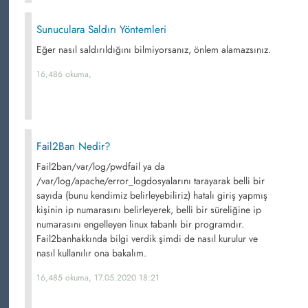
Sunuculara Saldırı Yöntemleri
Eğer nasıl saldırıldığını bilmiyorsanız, önlem alamazsınız.
16,486 okuma,
Fail2Ban Nedir?
Fail2ban/var/log/pwdfail ya da
/var/log/apache/error_logdosyalarını tarayarak belli bir
sayıda (bunu kendimiz belirleyebiliriz) hatalı giriş yapmış
kişinin ip numarasını belirleyerek, belli bir süreliğine ip
numarasını engelleyen linux tabanlı bir programdır.
Fail2banhakkında bilgi verdik şimdi de nasıl kurulur ve
nasıl kullanılır ona bakalım.
16,485 okuma, 17.05.2020 18:21