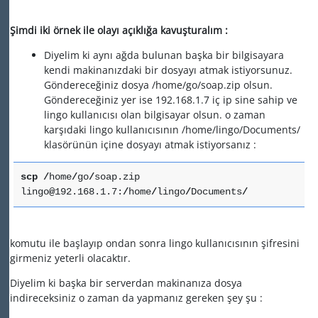
Şimdi iki örnek ile olayı açıklığa kavuşturalım :
Diyelim ki aynı ağda bulunan başka bir bilgisayara
kendi makinanızdaki bir dosyayı atmak istiyorsunuz.
Göndereceğiniz dosya /home/go/soap.zip olsun.
Göndereceğiniz yer ise 192.168.1.7 iç ip sine sahip ve
lingo kullanıcısı olan bilgisayar olsun. o zaman
karşıdaki lingo kullanıcısının /home/lingo/Documents/
klasörünün içine dosyayı atmak istiyorsanız :
scp
/
home
/
go
/
soap.zip
lingo
@
192.168.1.7:
/
home
/
lingo
/
Documents
/
komutu ile başlayıp ondan sonra lingo kullanıcısının şifresini
girmeniz yeterli olacaktır.
Diyelim ki başka bir serverdan makinanıza dosya
indireceksiniz o zaman da yapmanız gereken şey şu :