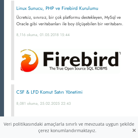
Linux Sunucu, PHP ve Firebird Kurulumu
Ücretsiz, sınırsız, bir çok platformu destekleyen, MySql ve
Oracle gibi veritabanları ile boy ölçüşebilen bir veritabanı.
8,116 okuma, 01.05.2018 15:44
CSF & LFD Komut Satırı Yönetimi
8,081 okuma, 25.02.2025 22:43
Veri politikasındaki amaçlarla sınırlı ve mevzuata uygun şekilde
×
çerez konumlandırmaktayız.