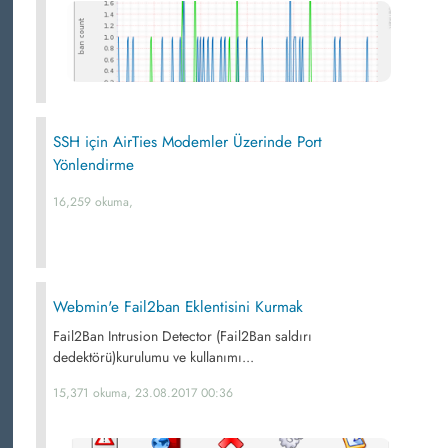
SSH için AirTies Modemler Üzerinde Port
Yönlendirme
16,259 okuma,
Webmin'e Fail2ban Eklentisini Kurmak
Fail2Ban Intrusion Detector (Fail2Ban saldırı
dedektörü)kurulumu ve kullanımı...
15,371 okuma, 23.08.2017 00:36