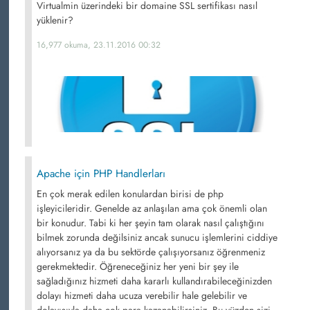
Virtualmin üzerindeki bir domaine SSL sertifikası nasıl
yüklenir?
16,977 okuma, 23.11.2016 00:32
Apache için PHP Handlerları
En çok merak edilen konulardan birisi de php
işleyicileridir. Genelde az anlaşılan ama çok önemli olan
bir konudur. Tabi ki her şeyin tam olarak nasıl çalıştığını
bilmek zorunda değilsiniz ancak sunucu işlemlerini ciddiye
alıyorsanız ya da bu sektörde çalışıyorsanız öğrenmeniz
gerekmektedir. Öğreneceğiniz her yeni bir şey ile
sağladığınız hizmeti daha kararlı kullandırabileceğinizden
dolayı hizmeti daha ucuza verebilir hale gelebilir ve
dolayısıyla daha çok para kazanabilirsiniz. Bu yüzden sizi