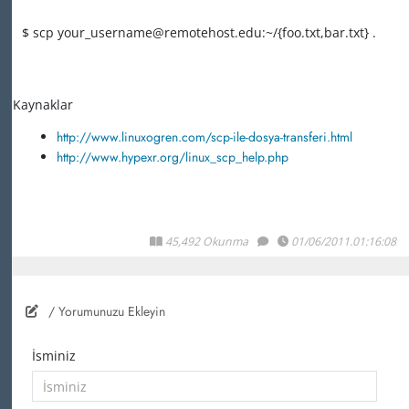
$ scp your_username@remotehost.edu:~/{foo.txt,bar.txt} .
Kaynaklar
http://www.linuxogren.com/scp-ile-dosya-transferi.html
http://www.hypexr.org/linux_scp_help.php
45,492 Okunma
01/06/2011.01:16:08
/ Yorumunuzu Ekleyin
İsminiz