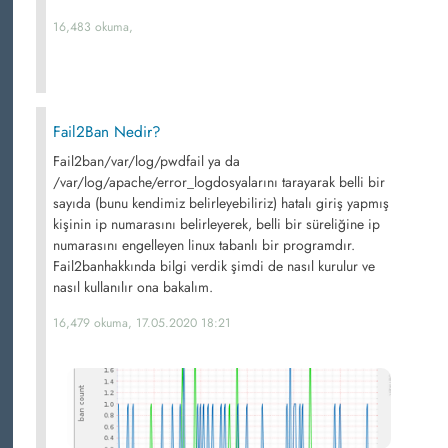
16,483 okuma,
Fail2Ban Nedir?
Fail2ban/var/log/pwdfail ya da
/var/log/apache/error_logdosyalarını tarayarak belli bir
sayıda (bunu kendimiz belirleyebiliriz) hatalı giriş yapmış
kişinin ip numarasını belirleyerek, belli bir süreliğine ip
numarasını engelleyen linux tabanlı bir programdır.
Fail2banhakkında bilgi verdik şimdi de nasıl kurulur ve
nasıl kullanılır ona bakalım.
16,479 okuma, 17.05.2020 18:21