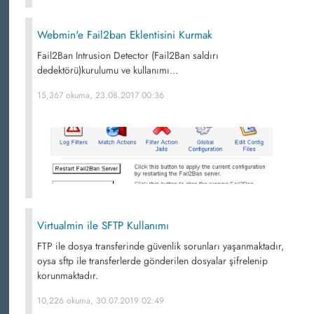
Webmin'e Fail2ban Eklentisini Kurmak
Fail2Ban Intrusion Detector (Fail2Ban saldırı
dedektörü)kurulumu ve kullanımı...
15,367 okuma, 23.08.2017 00:36
Virtualmin ile SFTP Kullanımı
FTP ile dosya transferinde güvenlik sorunları yaşanmaktadır,
oysa sftp ile transferlerde gönderilen dosyalar şifrelenip
korunmaktadır.
10,226 okuma, 30.07.2019 02:49