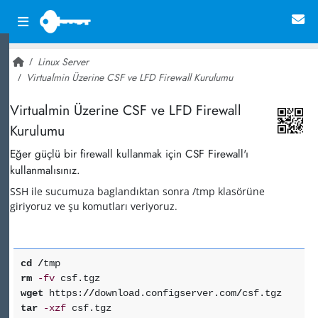
Linux Server
Virtualmin Üzerine CSF ve LFD Firewall Kurulumu
~ 17,717
Virtualmin Üzerine CSF ve LFD Firewall
Kurulumu
Eğer güçlü bir firewall kullanmak için CSF Firewall'ı
kullanmalısınız.
SSH ile sucumuza baglandıktan sonra /tmp klasörüne
giriyoruz ve şu komutları veriyoruz.
cd
/
tmp
rm
-fv
csf.tgz
wget
https:
//
download.configserver.com
/
csf.tgz
tar
-xzf
csf.tgz