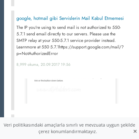
google, hotmail gibi Servislerin Mail Kabul Etmemesi
The IP you're using to send mail is not authorized to 550-
5.7.1 send email directly to our servers. Please use the
SMTP relay at your 550-5.7.1 service provider instead.
Learnmore at 550 5.7.1https://support.google.com/mail/?
p=NotAuthorizedError
8,999 okuma, 20.09.2017 19:56
Linux Sunucu, PHP ve Firebird Kurulumu
Veri politikasındaki amaçlarla sınırlı ve mevzuata uygun şekilde
×
Ücretsiz, sınırsız, bir çok platformu destekleyen, MySql ve
çerez konumlandırmaktayız.
Oracle gibi veritabanları ile boy ölçüşebilen bir veritabanı.