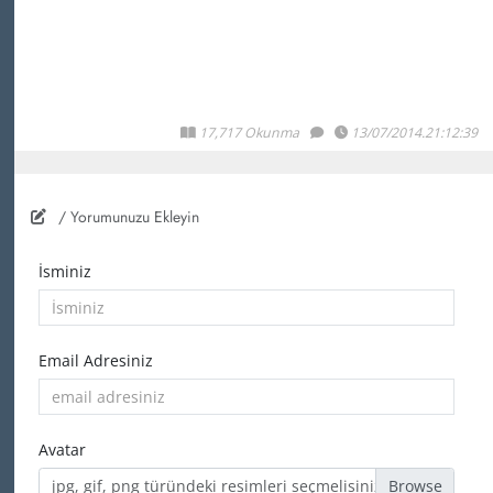
17,717 Okunma
13/07/2014.21:12:39
/ Yorumunuzu Ekleyin
İsminiz
Email Adresiniz
Avatar
jpg, gif, png türündeki resimleri seçmelisiniz