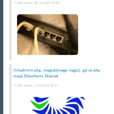
17,628 okuma, 06.10.2024 10:08
Virtualmin'e php, imagick(image magic), gd ve php
mssql Eklentilerini Eklemek
17,592 okuma, 17.07.2018 02:31