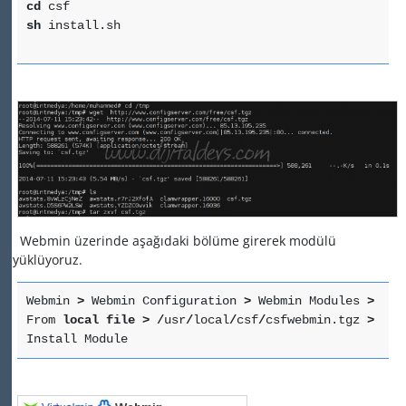
cd
csf
sh
install.sh
Webmin üzerinde aşağıdaki bölüme girerek modülü
yüklüyoruz.
Webmin
>
Webmin Configuration
>
Webmin Modules
>
From
local
file
>
/
usr
/
local
/
csf
/
csfwebmin.tgz
>
Install Module