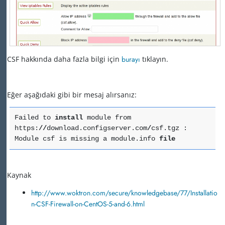
CSF hakkında daha fazla bilgi için
burayı
tıklayın.
Eğer aşağıdaki gibi bir mesaj alırsanız:
Failed to
install
module from
https:
//
download.configserver.com
/
csf.tgz :
Module csf is missing a module.info
file
Kaynak
http://www.woktron.com/secure/knowledgebase/77/Installatio
n-CSF-Firewall-on-CentOS-5-and-6.html