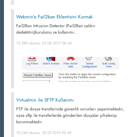
Webmin'e Fail2ban Eklentisini Kurmak
Fail2Ban Intrusion Detector (Fail2Ban saldırı
dedektörü)kurulumu ve kullanımı...
15,380 okuma, 23.08.2017 00:36
Virtualmin ile SFTP Kullanımı
FTP ile dosya transferinde güvenlik sorunları yaşanmaktadır,
oysa sftp ile transferlerde gönderilen dosyalar şifrelenip
korunmaktadır.
10,246 okuma, 30.07.2019 02:49