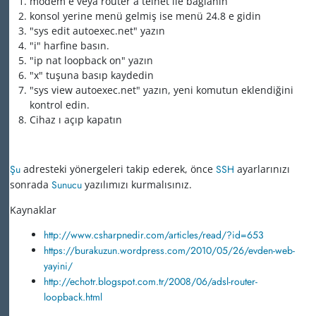
modem e veya router a telnet ile bağlanın
konsol yerine menü gelmiş ise menü 24.8 e gidin
"sys edit autoexec.net" yazın
"i" harfine basın.
"ip nat loopback on" yazın
"x" tuşuna basıp kaydedin
"sys view autoexec.net" yazın, yeni komutun eklendiğini
kontrol edin.
Cihaz ı açıp kapatın
Şu
adresteki yönergeleri takip ederek, önce
SSH
ayarlarınızı
sonrada
Sunucu
yazılımızı kurmalısınız.
Kaynaklar
http://www.csharpnedir.com/articles/read/?id=653
https://burakuzun.wordpress.com/2010/05/26/evden-web-
yayini/
http://echotr.blogspot.com.tr/2008/06/adsl-router-
loopback.html