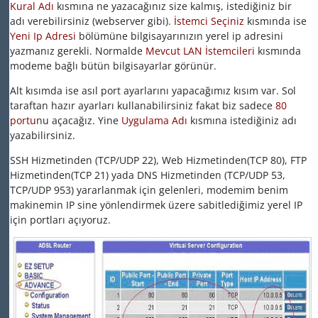
Kural Adı
kısmına ne yazacağınız size kalmış, istediğiniz bir
adı verebilirsiniz (webserver gibi).
İstemci Seçiniz
kısmında ise
Yeni Ip Adresi
bölümüne bilgisayarınızın yerel ip adresini
yazmanız gerekli. Normalde
Mevcut LAN İstemcileri
kısmında
modeme bağlı bütün bilgisayarlar görünür.
Alt kısımda ise asıl port ayarlarını yapacağımız kısım var. Sol
taraftan hazır ayarları kullanabilirsiniz fakat biz sadece
80
portu
nu açacağız. Yine
Uygulama Adı
kısmına istediğiniz adı
yazabilirsiniz.
SSH Hizmetinden (TCP/UDP 22), Web Hizmetinden(TCP 80), FTP
Hizmetinden(TCP 21) yada DNS Hizmetinden (TCP/UDP 53,
TCP/UDP 953) yararlanmak için gelenleri, modemim benim
makinemin IP sine yönlendirmek üzere sabitlediğimiz yerel IP
için portları açıyoruz.