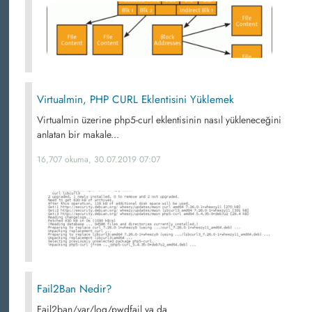
Virtualmin, PHP CURL Eklentisini Yüklemek
Virtualmin üzerine php5-curl eklentisinin nasıl yükleneceğini
anlatan bir makale...
16,707 okuma, 30.07.2019 07:07
Fail2Ban Nedir?
Fail2ban/var/log/pwdfail ya da