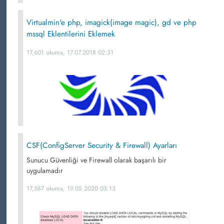
Virtualmin'e php, imagick(image magic), gd ve php
mssql Eklentilerini Eklemek
17,601 okuma, 17.07.2018 02:31
CSF(ConfigServer Security & Firewall) Ayarları
Sunucu Güvenliği ve Firewall olarak başarılı bir
uygulamadır
17,587 okuma, 19.05.2020 03:13