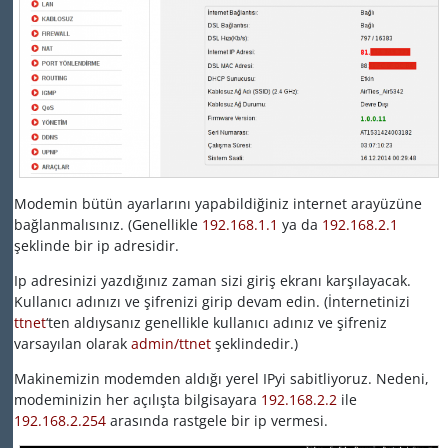
Modemin bütün ayarlarını yapabildiğiniz internet arayüzüne
bağlanmalısınız. (Genellikle
192.168.1.1
ya da
192.168.2.1
şeklinde bir ip adresidir.
Ip adresinizi yazdığınız zaman sizi giriş ekranı karşılayacak.
Kullanıcı adınızı ve şifrenizi girip devam edin. (İnternetinizi
ttnet
‘ten aldıysanız genellikle kullanıcı adınız ve şifreniz
varsayılan olarak
admin/ttnet
şeklindedir.)
Makinemizin modemden aldığı yerel IPyi sabitliyoruz. Nedeni,
modeminizin her açılışta bilgisayara
192.168.2.2
ile
192.168.2.254
arasında rastgele bir ip vermesi.