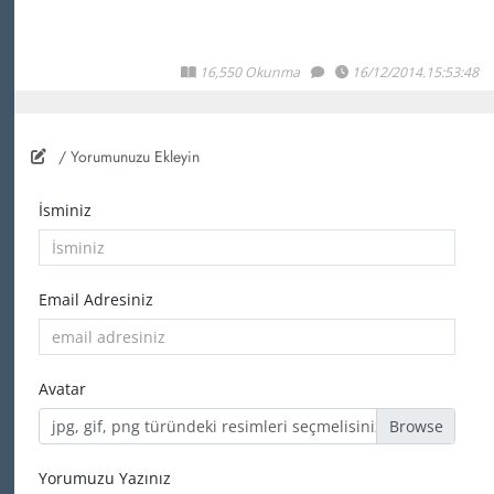
16,550 Okunma
16/12/2014.15:53:48
/ Yorumunuzu Ekleyin
İsminiz
Email Adresiniz
Avatar
jpg, gif, png türündeki resimleri seçmelisiniz
Yorumuzu Yazınız