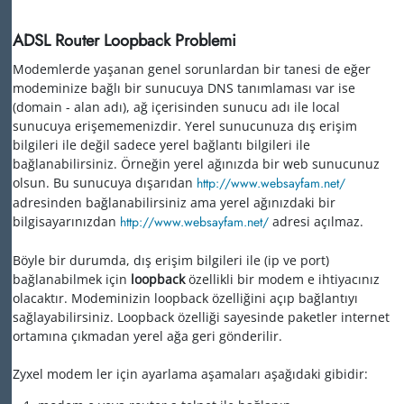
ADSL Router Loopback Problemi
Modemlerde yaşanan genel sorunlardan bir tanesi de eğer
modeminize bağlı bir sunucuya DNS tanımlaması var ise
(domain - alan adı), ağ içerisinden sunucu adı ile local
sunucuya erişememenizdir. Yerel sunucunuza dış erişim
bilgileri ile değil sadece yerel bağlantı bilgileri ile
bağlanabilirsiniz. Örneğin yerel ağınızda bir web sunucunuz
olsun. Bu sunucuya dışarıdan
http://www.websayfam.net/
adresinden bağlanabilirsiniz ama yerel ağınızdaki bir
bilgisayarınızdan
http://www.websayfam.net/
adresi açılmaz.
Böyle bir durumda, dış erişim bilgileri ile (ip ve port)
bağlanabilmek için
loopback
özellikli bir modem e ihtiyacınız
olacaktır. Modeminizin loopback özelliğini açıp bağlantıyı
sağlayabilirsiniz. Loopback özelliği sayesinde paketler internet
ortamına çıkmadan yerel ağa geri gönderilir.
Zyxel modem ler için ayarlama aşamaları aşağıdaki gibidir: