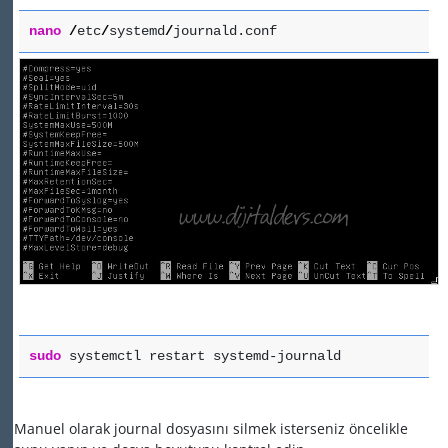
nano
/
etc
/
systemd
/
journald.conf
sudo
systemctl restart systemd-journald
Manuel olarak journal dosyasını silmek isterseniz öncelikle