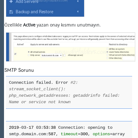
Özellikle
Active
yazan onay kısmını unutmayın.
SMTP Sorunu
Connection failed. Error
#2:
stream_socket_client():
php_network_getaddresses: getaddrinfo failed:
Name or service not known
2019
-03-
17
03:
53
:
38
Connection: opening to
smtp.domain.com:
587
,
timeout
=
300
,
options
=array