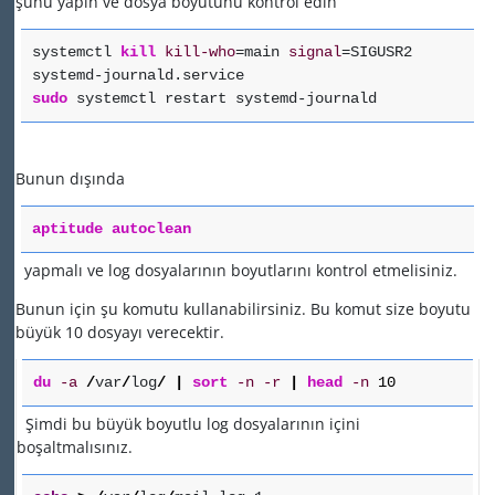
şunu yapın ve dosya boyutunu kontrol edin
systemctl
kill
kill-who
=main
signal
=SIGUSR2
systemd-journald.service
sudo
systemctl restart systemd-journald
Bunun dışında
aptitude autoclean
yapmalı ve log dosyalarının boyutlarını kontrol etmelisiniz.
Bunun için şu komutu kullanabilirsiniz. Bu komut size boyutu
büyük 10 dosyayı verecektir.
du
-a
/
var
/
log
/
|
sort
-n
-r
|
head
-n
10
Şimdi bu büyük boyutlu log dosyalarının içini
boşaltmalısınız.