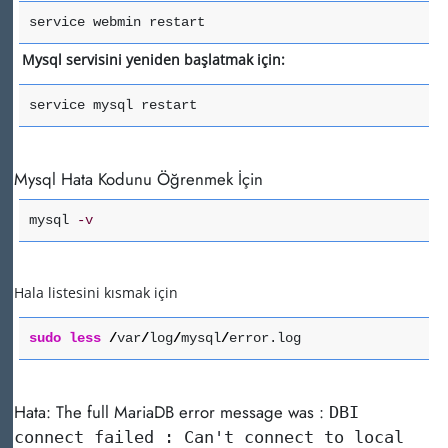
service webmin restart
Mysql servisini yeniden başlatmak için:
service mysql restart
Mysql Hata Kodunu Öğrenmek İçin
mysql
-v
Hala listesini kısmak için
sudo
less
/
var
/
log
/
mysql
/
error.log
Hata:
The full MariaDB error message was :
DBI
connect failed : Can't connect to local