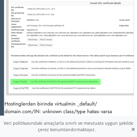
Hostinglerden birinde virtualmin _default/
domain.com/IN: unknown class/type hatası varsa
Veri politikasındaki amaçlarla sınırlı ve mevzuata uygun şekilde
virtualmin disable-feature
dns
all-domains
×
çerez konumlandırmaktayız.
virtualmin enable-feature
dns
all-domains