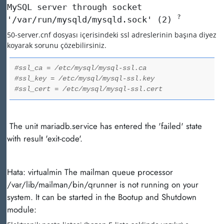
MySQL server through socket
?
'/var/run/mysqld/mysqld.sock' (2)
50-server.cnf dosyası içerisindeki ssl adreslerinin başına diyez
koyarak sorunu çözebilirsiniz.
#ssl_ca = /etc/mysql/mysql-ssl.ca
#ssl_key = /etc/mysql/mysql-ssl.key
#ssl_cert = /etc/mysql/mysql-ssl.cert
The unit mariadb.service has entered the 'failed' state
with result 'exit-code'.
Hata: virtualmin The mailman queue processor
/var/lib/mailman/bin/qrunner is not running on your
system. It can be started in the Bootup and Shutdown
module: