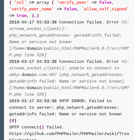
(
'ssl'
=
>
array
(
'verify_peer'
=
>
false
,
'verify_peer_name'
=
>
false
,
'allow_self_signed'
=
>
true
,
)
,
)
2019
-03-
17
03:
53
:
38
Connection failed. Error
#2:
stream_socket_client():
php_network_getaddresses: getaddrinfo failed:
Name or service not known
[/home/
domain
/public_html/PHPMailer6.0.7/src/SMT
P.php line 326]
2019
-03-
17
03:
53
:
38
Connection failed. Error
#2:
stream_socket_client(): unable to connect to
smtp.
domain
.com:587 (php_network_getaddresses:
getaddrinfo failed: Name or service not known)
[/home/
domain
/public_html/PHPMailer6.0.7/src/SMT
P.php line 326]
2019
-03-
17
03:
53
:
38
SMTP ERROR: Failed to
connect to server: php_network_getaddresses:
getaddrinfo failed: Name or service not known
(
0
)
SMTP connect
(
)
failed.
https:
//
github.com
/
PHPMailer
/
PHPMailer
/
wiki
/
Trou