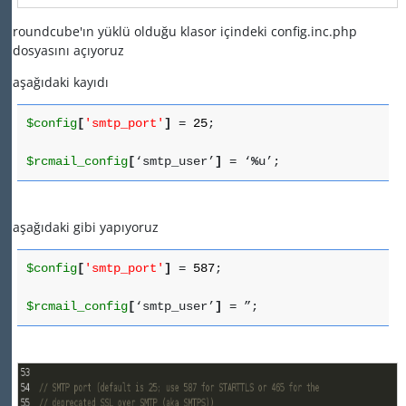
roundcube'ın yüklü olduğu klasor içindeki config.inc.php
dosyasını açıyoruz
aşağıdaki kayıdı
$config
[
'smtp_port'
]
=
25
;
$rcmail_config
[
‘smtp_user’
]
= ‘
%
u’;
aşağıdaki gibi yapıyoruz
$config
[
'smtp_port'
]
=
587
;
$rcmail_config
[
‘smtp_user’
]
= ”;