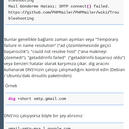
bleshooting
Mail Gönderme Hatası: SMTP connect
(
)
failed.
https:
//
github.com
/
PHPMailer
/
PHPMailer
/
wiki
/
Trou
bleshooting
Bunlar genellikle bağlantı zaman aşımları veya "Temporary
failure in name resolution" ("ad çözümlemesinde geçici
başarısızlık"), "could not resolve host" ("ana makineyi
çözemedi"), "getaddrinfo failed" ("getaddrinfo başarısız oldu")
veya benzeri hatalar olarak karşımıza çıkar. dig aracını
kullanarak DNS'nizin çalışıp çalışmadığını kontrol edin (Debian
/ Ubuntu'daki dnsutils paketinden):
Örnek
dig
+short smtp.gmail.com
DNS'niz çalışıyorsa böyle bir şey alırsınız:
gmail-smtp-msa.l.google.com.