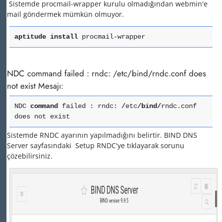
Sistemde procmail-wrapper kurulu olmadığından webmin'e
mail göndermek mümkün olmuyor.
aptitude
install
procmail-wrapper
NDC command failed : rndc: /etc/bind/rndc.conf does
not exist Mesajı:
NDC
command
failed : rndc:
/
etc
/
bind
/
rndc.conf
does not exist
Sistemde RNDC ayarının yapılmadığını belirtir. BIND DNS
Server sayfasındaki Setup RNDC'ye tıklayarak sorunu
çözebilirsiniz.