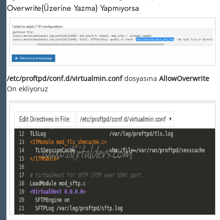
Overwrite(Üzerine Yazma) Yapmıyorsa
/etc/proftpd/conf.d/virtualmin.conf
dosyasına
AllowOverwrite
On ekliyoruz