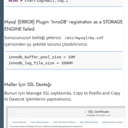
echo
>
/
var
/
log
/
mail.log.1
Mysql [ERROR] Plugin 'InnoDB' registration as a STORAGE
ENGINE failed.
Sunucunuzun belleği yetersiz.
/etc/mysql/my.cnf
içerisinden şu şekilde sorunu çözebilirsiniz.
innodb_buffer_pool_size = 10M
innodb_log_file_size = 1000M
Maller İçin SSL Desteği
Bunun için Manage SSL sayfasında, Copy to Postfix and Copy
to Davecot işlemlerini yapmalısınız.