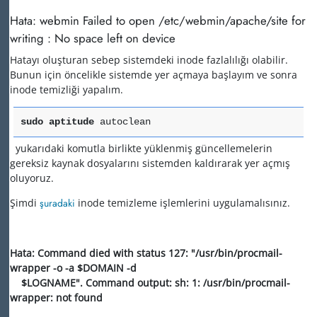
Hata: webmin Failed to open /etc/webmin/apache/site for
writing : No space left on device
Hatayı oluşturan sebep sistemdeki inode fazlalılığı olabilir.
Bunun için öncelikle sistemde yer açmaya başlayım ve sonra
inode temizliği yapalım.
sudo
aptitude
autoclean
yukarıdaki komutla birlikte yüklenmiş güncellemelerin
gereksiz kaynak dosyalarını sistemden kaldırarak yer açmış
oluyoruz.
Şimdi
şuradaki
inode temizleme işlemlerini uygulamalısınız.
Hata: Command died with status 127: "/usr/bin/procmail-
wrapper -o -a $DOMAIN -d
$LOGNAME". Command output: sh: 1: /usr/bin/procmail-
wrapper: not found